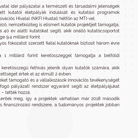
vatal idei pályázatai a természeti és társadalmi jelenségek
tt kutatói életpályák indulását és kutatási programok
vációs Hivatal (NKFI Hivatal) hétfőn az MTI-vel.
ző, nemzetközileg is elismert kutatók projektjeit támogatja,
40 év alatti kutatókat segíti, akik önálló kutatócsoportot
e 9,4 milliárd forint.
yos fokozatot szerzett fiatal kutatóknak biztosít három évre
1 milliárd forint keretösszeggel támogatja a belföldi
keretösszegű felhívás jelenik olyan kutatók számára, akik
ttséget értek el az elmúlt 2 évben.
eket támogató és a vállalkozások innovációs tevékenységét
ogó pályázati rendszer egyaránt segíti az életpályájukat
 – tették hozzá.
lentek meg, így a projektek várhatóan már 2018 második
s finanszírozási rendszere, a tudományos projektek jobban