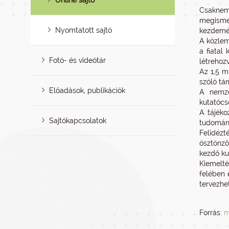
Online sajtó
Csaknem 
megisme
Nyomtatott sajtó
kezdemén
A közlem
a fiatal
Fotó- és videótár
létrehozv
Az 1,5 m
szóló tá
Előadások, publikációk
A nemze
kutatócs
A tájéko
Sajtókapcsolatok
tudomány
Felidézt
ösztönző
kezdő ku
Kiemelté
felében 
tervezhe
Forrás:
m