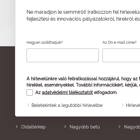
Ne maradjon le semmiről! Iratkozzon fel hírlevelü
fejlesztési és innovációs pályázatokról, hírekről 
Hogyan szólíthatjuk?
Az Ön e-mail címe?
A hírlevelünkre való feliratkozással hozzájárul, hogy az
hírekkel, eseményekkel. További információkért, kérjük,
Az
adatvédelmi tájékoztatót
elfogadom.
Beletekintek a legutóbbi hírlevélbe
Hírlev
Oldaltérkép
Nagyobb betű
Nagyob