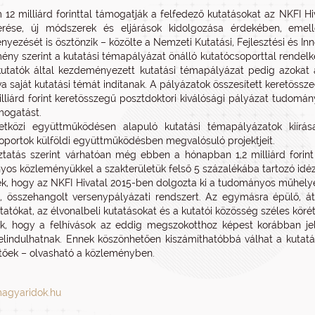
12 milliárd forinttal támogatják a felfedező kutatásokat az NKFI Hi
rése, új módszerek és eljárások kidolgozása érdekében, emelle
yezését is ösztönzik – közölte a Nemzeti Kutatási, Fejlesztési és Inno
ény szerint a kutatási témapályázat önálló kutatócsoporttal rendelke
 kutatók által kezdeményezett kutatási témapályázat pedig azokat a 
a saját kutatási témát indítanak. A pályázatok összesített keretösszeg
illiárd forint keretösszegű posztdoktori kiválósági pályázat tudomán
mogatást.
tközi együttműködésen alapuló kutatási témapályázatok kiírása 
oportok külföldi együttműködésben megvalósuló projektjeit.
ztatás szerint várhatóan még ebben a hónapban 1,2 milliárd forint 
os közleményükkel a szakterületük felső 5 százalékába tartozó idéze
ék, hogy az NKFI Hivatal 2015-ben dolgozta ki a tudományos műhely
, összehangolt versenypályázati rendszert. Az egymásra épülő, átf
tatókat, az élvonalbeli kutatásokat és a kutatói közösség széles körét
k, hogy a felhívások az eddig megszokotthoz képest korábban je
elindulhatnak. Ennek köszönhetően kiszámíthatóbbá válhat a kutatá
tőek – olvasható a közleményben.
agyaridok.hu