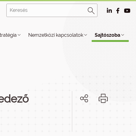
tratégia
Nemzetközi kapcsolatok
Sajtószoba
lfedező