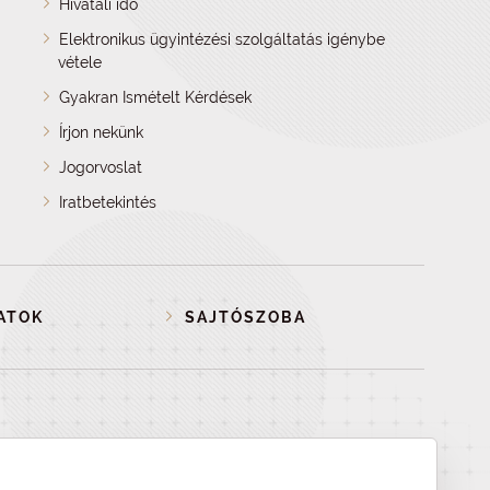
Hivatali idő
Elektronikus ügyintézési szolgáltatás igénybe
vétele
Gyakran Ismételt Kérdések
Írjon nekünk
Jogorvoslat
Iratbetekintés
ATOK
SAJTÓSZOBA