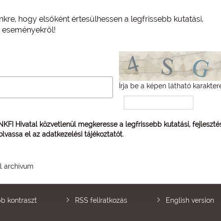
nkre, hogy elsőként értesülhessen a legfrissebb kutatási,
és eseményekről!
Írja be a képen látható karakter
 NKFI Hivatal közvetlenül megkeresse a legfrissebb kutatási, fejleszt
 olvassa el az
adatkezelési tájékoztatót
.
él archívum
b kontraszt
RSS feliratkozás
English version