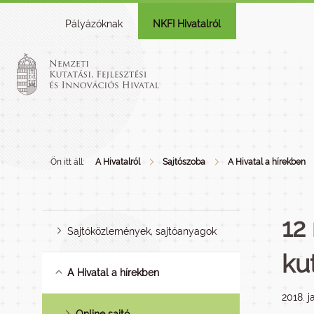
Pályázóknak
NKFI Hivatalról
Ön itt áll:
A Hivatalról
Sajtószoba
A Hivatal a hírekben
12 
Sajtóközlemények, sajtóanyagok
ku
A Hivatal a hírekben
2018. j