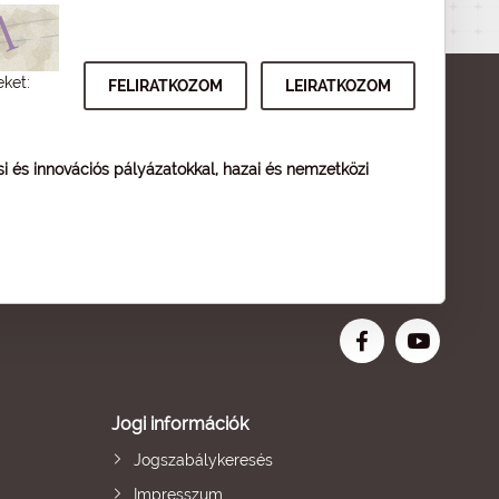
eket:
ési és innovációs pályázatokkal, hazai és nemzetközi
Jogi információk
Jogszabálykeresés
Impresszum