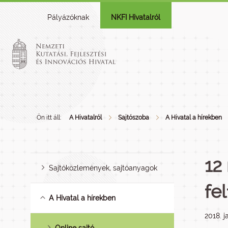
Pályázóknak
NKFI Hivatalról
Ön itt áll:
A Hivatalról
Sajtószoba
A Hivatal a hírekben
12
Sajtóközlemények, sajtóanyagok
fe
A Hivatal a hírekben
2018. j