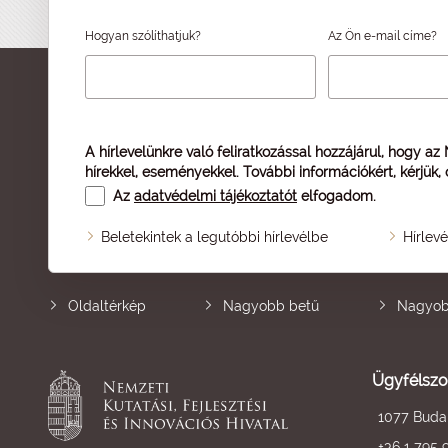
Hogyan szólíthatjuk?
Az Ön e-mail címe?
A hírlevelünkre való feliratkozással hozzájárul, hogy az
hírekkel, eseményekkel. További információkért, kérjük,
Az
adatvédelmi tájékoztatót
elfogadom.
Beletekintek a legutóbbi hírlevélbe
Hírlev
Oldaltérkép
Nagyobb betű
Nagyob
Ügyfélszo
1077 Budap
+36 1 795 