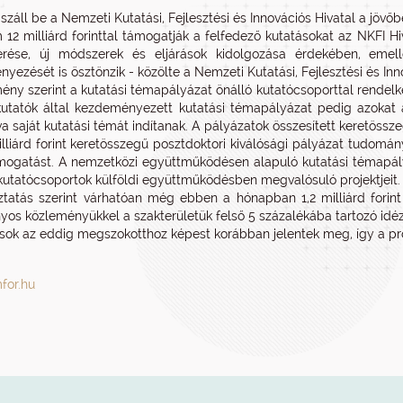
száll be a Nemzeti Kutatási, Fejlesztési és Innovációs Hivatal a jövőb
12 milliárd forinttal támogatják a felfedező kutatásokat az NKFI Hi
rése, új módszerek és eljárások kidolgozása érdekében, emelle
yezését is ösztönzik - közölte a Nemzeti Kutatási, Fejlesztési és Inno
ény szerint a kutatási témapályázat önálló kutatócsoporttal rendelke
 kutatók által kezdeményezett kutatási témapályázat pedig azokat a 
a saját kutatási témát indítanak. A pályázatok összesített keretösszeg
illiárd forint keretösszegű posztdoktori kiválósági pályázat tudomán
mogatást. A nemzetközi együttműködésen alapuló kutatási témapályáz
 kutatócsoportok külföldi együttműködésben megvalósuló projektjeit.
ztatás szerint várhatóan még ebben a hónapban 1,2 milliárd forint 
os közleményükkel a szakterületük felső 5 százalékába tartozó idéze
ások az eddig megszokotthoz képest korábban jelentek meg, így a pr
for.hu