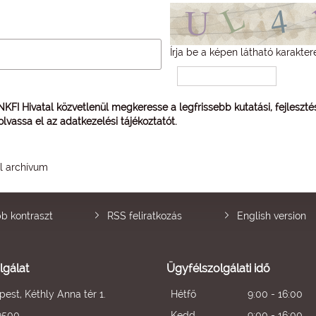
Írja be a képen látható karakter
 NKFI Hivatal közvetlenül megkeresse a legfrissebb kutatási, fejleszt
 olvassa el az
adatkezelési tájékoztatót
.
él archívum
b kontraszt
RSS feliratkozás
English version
lgálat
Ügyfélszolgálati idő
est, Kéthly Anna tér 1.
Hétfő
9:00 - 16:00
9500
Kedd
9:00 - 16:00