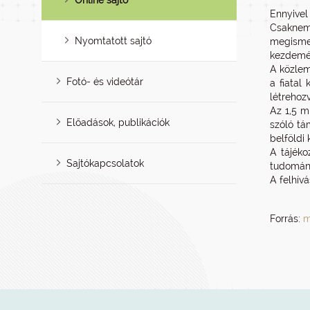
Online sajtó
Ennyivel 
Csaknem 
Nyomtatott sajtó
megisme
kezdemén
A közlem
Fotó- és videótár
a fiatal
létrehozv
Az 1,5 m
Előadások, publikációk
szóló tá
belföldi
A tájéko
Sajtókapcsolatok
tudomány
A felhív
Forrás:
m