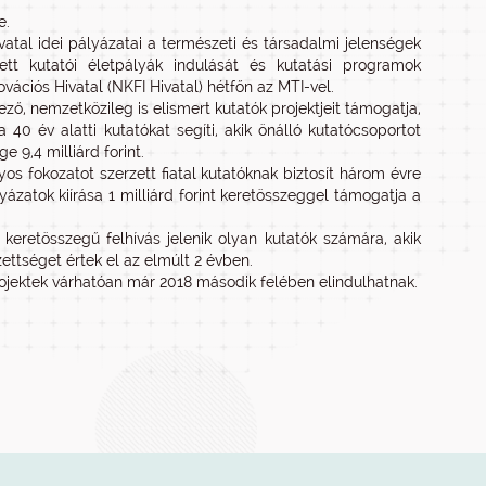
e.
vatal idei pályázatai a természeti és társadalmi jelenségek
tt kutatói életpályák indulását és kutatási programok
vációs Hivatal (NKFI Hivatal) hétfőn az MTI-vel.
ző, nemzetközileg is elismert kutatók projektjeit támogatja,
40 év alatti kutatókat segíti, akik önálló kutatócsoportot
e 9,4 milliárd forint.
yos fokozatot szerzett fiatal kutatóknak biztosít három évre
atok kiírása 1 milliárd forint keretösszeggel támogatja a
keretösszegű felhívás jelenik olyan kutatók számára, akik
ttséget értek el az elmúlt 2 évben.
ojektek várhatóan már 2018 második felében elindulhatnak.