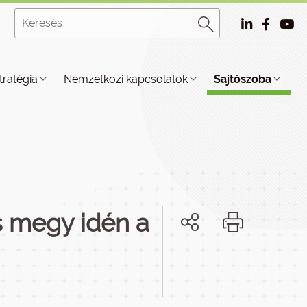
tratégia
Nemzetközi kapcsolatok
Sajtószoba
ás megy idén a