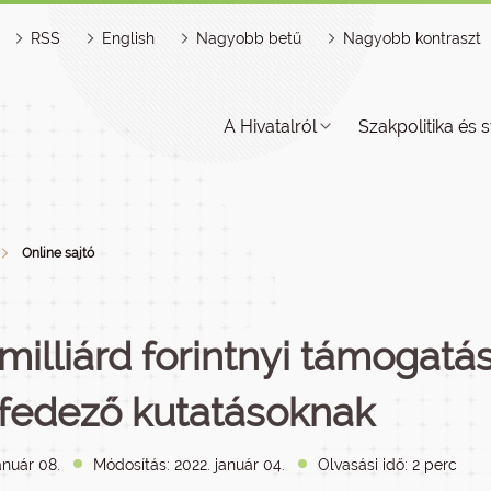
RSS
English
Nagyobb betű
Nagyobb kontraszt
A Hivatalról
Szakpolitika és s
Online sajtó
 milliárd forintnyi támogat
lfedező kutatásoknak
anuár 08.
Módosítás: 2022. január 04.
Olvasási idő: 2 perc