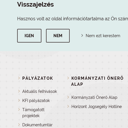
Visszajelzés
Hasznos volt az oldal információtartalma az Ön szá
IGEN
NEM
Nem ezt kerestem
PÁLYÁZATOK
KORMÁNYZATI ÖNERŐ
ALAP
Aktuális felhívások
Kormányzati Önerő Alap
KFI pályázatok
Horizont Jogsegély Hotline
Támogatott
projektek
Dokumentumtár