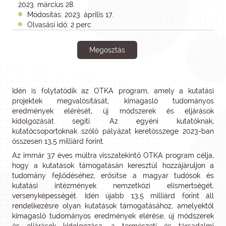
2023. március 28.
Módosítás: 2023. április 17.
Olvasási idő: 2 perc
Megosztás
Idén is folytatódik az OTKA program, amely a kutatási
projektek megvalósítását, kimagasló tudományos
eredmények elérését, új módszerek és eljárások
kidolgozását segíti. Az egyéni kutatóknak,
kutatócsoportoknak szóló pályázat keretösszege 2023-ban
összesen 13,5 milliárd forint.
Az immár 37 éves múltra visszatekintő OTKA program célja,
hogy a kutatások támogatásán keresztül hozzájáruljon a
tudomány fejlődéséhez, erősítse a magyar tudósok és
kutatási intézmények nemzetközi elismertségét,
versenyképességét. Idén újabb 13,5 milliárd forint áll
rendelkezésre olyan kutatások támogatásához, amelyektől
kimagasló tudományos eredmények elérése, új módszerek