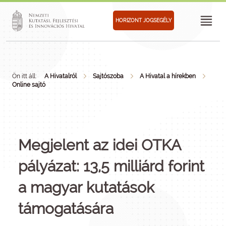
HORIZONT JOGSEGÉLY
Ön itt áll:
A Hivatalról
Sajtószoba
A Hivatal a hírekben
Online sajtó
Megjelent az idei OTKA
pályázat: 13,5 milliárd forint
a magyar kutatások
támogatására