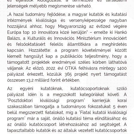
és eljárások kidolgozása, a természeti és társadalmi
jelenségek mélyebb megismerése várható.
„A hazai tudomány fejlődése, a magyar kutatók és kutatási
intézmények kiválósága és versenyképessége nagyban
hozzájárul ahhoz, hogy Magyarország az évtized végére
Európa top 10 innovátora közé kerüljön” – emelte ki Hankó
Balázs, a Kulturális és Innovációs Minisztérium innovációért
és felsőoktatásért felelős államtitkára a meghirdetés
kapcsán. Hozzátette: a program követelményei között
kiemelt hangsúlyt kap a publikációs teljesítmény, hogy a
támogatott projektek eredményei széles körben láthatóvá
váljanak. Az előző, 2022. évi OTKA felhívásra mintegy 1400
pályázat érkezett, közülük 365 projekt nyert támogatást
összesen 13,2 milliárd forint értékben.
Az egyéni kutatóknak, kutatócsoportoknak szóló
pályázat idén is a megszokott kategóriákat követi. A
"Posztdoktori kiválósági program" karrierjük korai
szakaszában támogatja a tudományos fokozatukat 5 éven
belül megszerzett fiatalokat, míg a "Fiatal kutatói kiválósági
program" már a saját, önálló kutatási téma elindításához és
az önálló kutatócsoport létrehozásához ad segítséget. A
tapasztaltabb kutatók és az általuk vezetett kutatócsoportok