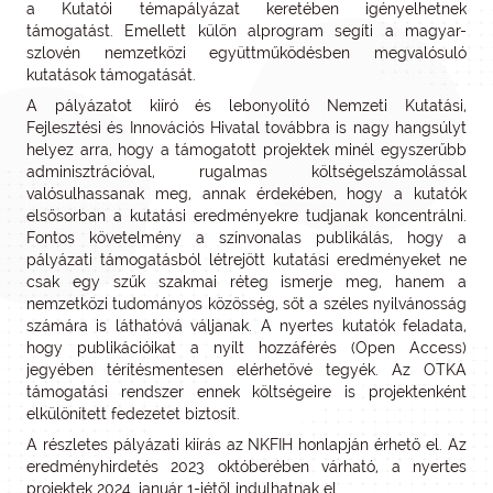
a Kutatói témapályázat keretében igényelhetnek
támogatást. Emellett külön alprogram segíti a magyar-
szlovén nemzetközi együttműködésben megvalósuló
kutatások támogatását.
A pályázatot kiíró és lebonyolító Nemzeti Kutatási,
Fejlesztési és Innovációs Hivatal továbbra is nagy hangsúlyt
helyez arra, hogy a támogatott projektek minél egyszerűbb
adminisztrációval, rugalmas költségelszámolással
valósulhassanak meg, annak érdekében, hogy a kutatók
elsősorban a kutatási eredményekre tudjanak koncentrálni.
Fontos követelmény a színvonalas publikálás, hogy a
pályázati támogatásból létrejött kutatási eredményeket ne
csak egy szűk szakmai réteg ismerje meg, hanem a
nemzetközi tudományos közösség, sőt a széles nyilvánosság
számára is láthatóvá váljanak. A nyertes kutatók feladata,
hogy publikációikat a nyílt hozzáférés (Open Access)
jegyében térítésmentesen elérhetővé tegyék. Az OTKA
támogatási rendszer ennek költségeire is projektenként
elkülönített fedezetet biztosít.
A részletes pályázati kiírás az NKFIH honlapján érhető el. Az
eredményhirdetés 2023 októberében várható, a nyertes
projektek 2024. január 1-jétől indulhatnak el.