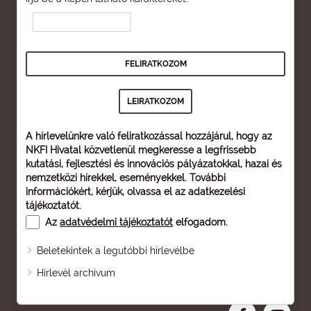
A hírlevelünkre való feliratkozással hozzájárul, hogy az
NKFI Hivatal közvetlenül megkeresse a legfrissebb
kutatási, fejlesztési és innovációs pályázatokkal, hazai és
nemzetközi hírekkel, eseményekkel. További
információkért, kérjük, olvassa el az
adatkezelési
tájékoztatót
.
Az
adatvédelmi tájékoztatót
elfogadom.
Beletekintek a legutóbbi hírlevélbe
Oldaltérkép
Hírlevél archívum
Nagyobb betű