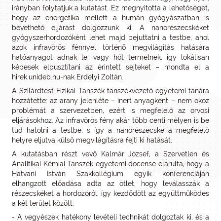
irányban folytatjuk a kutatást. Ez megnyitotta a lehetőséget,
hogy az energetika mellett a humán gyógyászatban is
bevethető eljárást dolgozzunk ki. A nanorészecskéket
gyógyszerhordozóként lehet majd bejuttatni a testbe, ahol
azok infravörös fénnyel történő megvilágítás hatására
hatóanyagot adnak le, vagy hőt termelnek, így lokálisan
képesek elpusztítani az érintett sejteket – mondta el a
hirek.unideb.hu-nak Erdélyi Zoltán.
A Szilárdtest Fizikai Tanszék tanszékvezető egyetemi tanára
hozzátette: az arany jelenléte – inert anyagként – nem okoz
problémát a szervezetben, ezért is megfelelő az orvosi
eljárásokhoz. Az infravörös fény akár több centi mélyen is be
tud hatolni a testbe, s így a nanorészecske a megfelelő
helyre eljutva külső megvilágításra fejti ki hatását.
A kutatásban részt vevő Kalmár József, a Szervetlen és
Analitikai Kémiai Tanszék egyetemi docense elárulta, hogy a
Hatvani István Szakkollégium egyik konferenciáján
elhangzott előadása adta az ötlet, hogy leválasszák a
részecskéket a hordozóról, így kezdődött az együttműködés
a két terület között.
- A vegyészek hatékony levételi technikát dolgoztak ki, és a