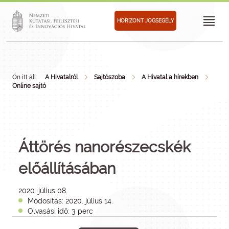
HORIZONT JOGSEGÉLY
Ön itt áll:
A Hivatalról
Sajtószoba
A Hivatal a hírekben
Online sajtó
Áttörés nanorészecskék
előállításában
2020. július 08.
Módosítás: 2020. július 14.
Olvasási idő: 3 perc