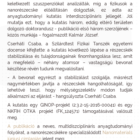
keletkezett szuszpenziókat analizálták, míg a fizikusok a
nanorészecske előállításán dolgoztak, ez adta az
anyagtudományi kutatás interdiszciplináris jellegét. Jól
mutatja ezt, hogy a kutatás három, eddig eltérő területen
dolgozó doktorandusz - publikáció első három szerzőjének –
közös munkája – fogalmazott Kalmár József.
Cserháti Csaba, a Szilárdtest Fizikai Tanszék egyetemi
docense kifejtette: a kutatás következő lépése a részecskék
stabilizálása és tulajdonságainak finomhangolása lesz, amit
a megfelelő – néhány atomsor – vastagságú bevonat
készítése révén tudunk megvalósítani.
- A bevonat egyrészt a stabilizálást szolgálja, másrészt
nagymértékben javítja a részecskék hangolhatóságát, így
lehetővé teszi, hogy mélységszelektív módon tudják
alkalmazni az eljárást - hangsúlyozta Cserháti Csaba.
A kutatás egy GINOP-projekt (2.3.2-15-2016-00041) és egy
NKFIH OTKA projekt (FK_124571) támogatásával valósult
meg.
A publikáció
a neves, multidiszciplináris anyagtudományi
folyóirat, a nanorészecskékre specializálódott
Nanomaterials
júniusi címlapján
jelent meg.