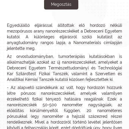
Megosztás
Egyedülálló eljárással állítottak elő hordozó nélküli
mezopórusos arany nanorészecskéket a Debreceni Egyetem
kutatói. A különleges eljárásról szóló kutatást az
anyagtudomány rangos lapja, a Nanomaterials címlapján
jelentette meg.
Az orvostudományban, tumorterápiás kutatásokban is
alkalmazhatják azokat az új nanorészecskéket, amelyeket a
Debreceni Egyetem Természettudományi és Technológiai
Kar Szilárdtest Fizikai Tanszék, valamint a Szervetlen és
Analitikai Kémiai Tanszék kutatói közösen fejlesztettek ki.
- Az alapvető szándékunk az volt, hogy hordozón hozzunk
létre pórusos nanorészecskéket, amelyek valamilyen
érzékelhető fizikai tényező hatására reagálnak. Ezek a
nanorészecskék 50-500 nanométer nagyságúak, az
előállítás körülményeitől függően, 20 nanométeres
pórusukkal (egy nanométer a hajszál százezred része)
rendelkeznek. Mivel a hordozóról történő levétel jelentősen
kibővíti a felhasználás körét, ezért döntöttünk úgy, hogy ilyen