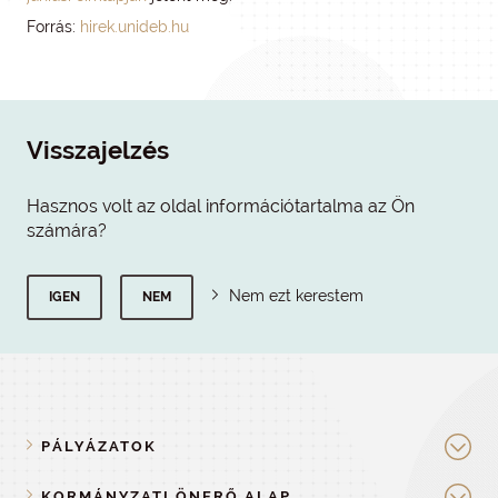
Forrás:
hirek.unideb.hu
Visszajelzés
Hasznos volt az oldal információtartalma az Ön
számára?
Nem ezt kerestem
IGEN
NEM
PÁLYÁZATOK
KORMÁNYZATI ÖNERŐ ALAP