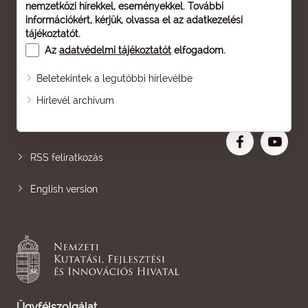
nemzetközi hírekkel, eseményekkel. További
információkért, kérjük, olvassa el az
adatkezelési
tájékoztatót
.
Az
adatvédelmi tájékoztatót
elfogadom.
Beletekintek a legutóbbi hírlevélbe
Oldaltérkép
Hírlevél archívum
Nagyobb betű
RSS feliratkozás
English version
Ügyfélszolgálat