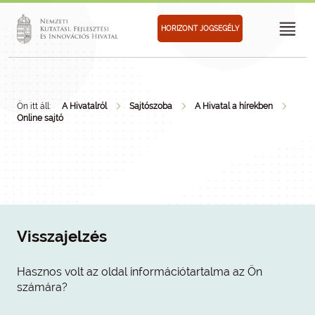
HORIZONT JOGSEGÉLY
Ön itt áll:
A Hivatalról
Sajtószoba
A Hivatal a hírekben
Online sajtó
Visszajelzés
Hasznos volt az oldal információtartalma az Ön
számára?