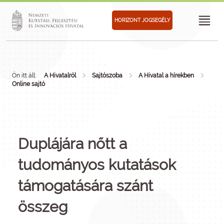
HORIZONT JOGSEGÉLY
Ön itt áll:
A Hivatalról
Sajtószoba
A Hivatal a hírekben
Online sajtó
Duplájára nőtt a
tudományos kutatások
támogatására szánt
összeg