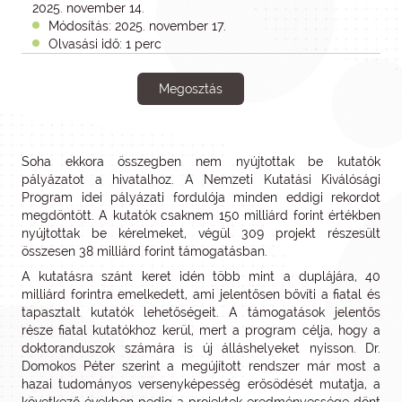
2025. november 14.
Módosítás: 2025. november 17.
Olvasási idő: 1 perc
Megosztás
Soha ekkora összegben nem nyújtottak be kutatók
pályázatot a hivatalhoz. A Nemzeti Kutatási Kiválósági
Program idei pályázati fordulója minden eddigi rekordot
megdöntött. A kutatók csaknem 150 milliárd forint értékben
nyújtottak be kérelmeket, végül 309 projekt részesült
összesen 38 milliárd forint támogatásban.
A kutatásra szánt keret idén több mint a duplájára, 40
milliárd forintra emelkedett, ami jelentősen bővíti a fiatal és
tapasztalt kutatók lehetőségeit. A támogatások jelentős
része fiatal kutatókhoz kerül, mert a program célja, hogy a
doktoranduszok számára is új álláshelyeket nyisson. Dr.
Domokos Péter szerint a megújított rendszer már most a
hazai tudományos versenyképesség erősödését mutatja, a