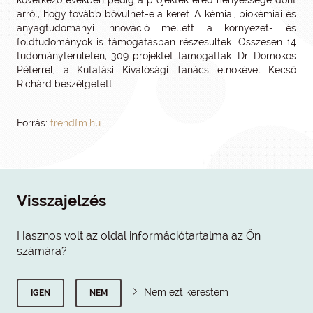
következő években pedig a projektek eredményessége dönt
arról, hogy tovább bővülhet-e a keret. A kémiai, biokémiai és
anyagtudományi innováció mellett a környezet- és
földtudományok is támogatásban részesültek. Összesen 14
tudományterületen, 309 projektet támogattak. Dr. Domokos
Péterrel, a Kutatási Kiválósági Tanács elnökével Kecső
Richárd beszélgetett.
Forrás:
trendfm.hu
Visszajelzés
Hasznos volt az oldal információtartalma az Ön
számára?
Nem ezt kerestem
IGEN
NEM