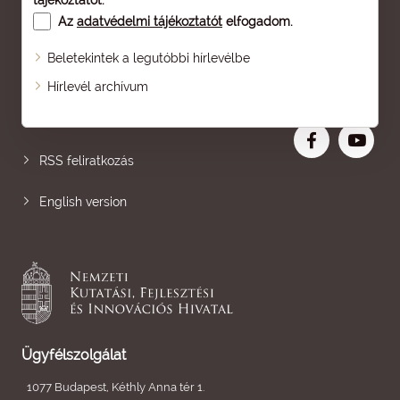
tájékoztatót
.
Az
adatvédelmi tájékoztatót
elfogadom.
Beletekintek a legutóbbi hírlevélbe
Oldaltérkép
Hírlevél archívum
Nagyobb betű
RSS feliratkozás
English version
Ügyfélszolgálat
1077 Budapest, Kéthly Anna tér 1.