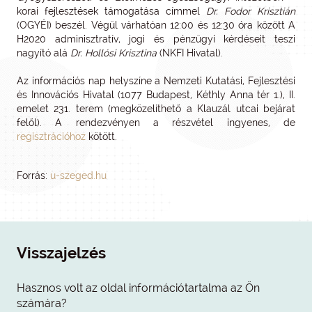
korai fejlesztések támogatása címmel
Dr. Fodor Krisztián
(OGYÉI) beszél. Végül várhatóan 12:00 és 12:30 óra között A
H2020 adminisztratív, jogi és pénzügyi kérdéseit teszi
nagyító alá
Dr. Hollósi Krisztina
(NKFI Hivatal).
Az információs nap helyszíne a Nemzeti Kutatási, Fejlesztési
és Innovációs Hivatal (1077 Budapest, Kéthly Anna tér 1.), II.
emelet 231. terem (megközelíthető a Klauzál utcai bejárat
felől). A rendezvényen a részvétel ingyenes, de
regisztrációhoz
kötött.
Forrás:
u-szeged.hu
Visszajelzés
Hasznos volt az oldal információtartalma az Ön
számára?