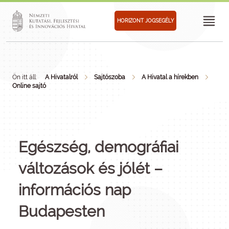
HORIZONT JOGSEGÉLY
Ön itt áll:
A Hivatalról
Sajtószoba
A Hivatal a hírekben
Online sajtó
Egészség, demográfiai
változások és jólét –
információs nap
Budapesten