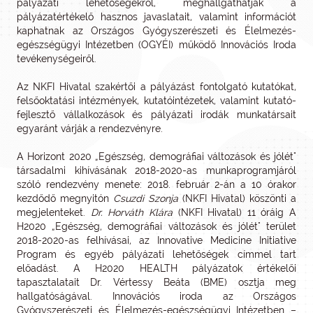
pályázati lehetőségekről, meghallgathatják a
pályázatértékelő hasznos javaslatait, valamint információt
kaphatnak az Országos Gyógyszerészeti és Élelmezés-
egészségügyi Intézetben (OGYÉI) működő Innovációs Iroda
tevékenységeiről.
Az NKFI Hivatal szakértői a pályázást fontolgató kutatókat,
felsőoktatási intézmények, kutatóintézetek, valamint kutató-
fejlesztő vállalkozások és pályázati irodák munkatársait
egyaránt várják a rendezvényre.
A Horizont 2020 „Egészség, demográfiai változások és jólét"
társadalmi kihívásának 2018-2020-as munkaprogramjáról
szóló rendezvény menete: 2018. február 2-án a 10 órakor
kezdődő megnyitón
Csuzdi Szonja
(NKFI Hivatal) köszönti a
megjelenteket.
Dr. Horváth Klára
(NKFI Hivatal) 11 óráig A
H2020 „Egészség, demográfiai változások és jólét" terület
2018-2020-as felhívásai, az Innovative Medicine Initiative
Program és egyéb pályázati lehetőségek címmel tart
előadást. A H2020 HEALTH pályázatok értékelői
tapasztalatait Dr. Vértessy Beáta (BME) osztja meg
hallgatóságával. Innovációs iroda az Országos
Gyógyszerészeti és Élelmezés-egészségügyi Intézetben –