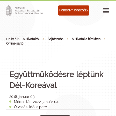
HORIZONT JOGSEGÉLY
Ön itt áll:
A Hivatalról
Sajtószoba
A Hivatal a hírekben
Online sajtó
Együttműködésre léptünk
Dél-Koreával
2018. január 03.
Módosítás: 2022. január 04.
Olvasási idő: 2 perc