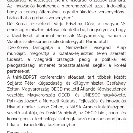
gazdasági lehetőséget jelent a visegrádi országok számára.
Az innovációs konferencia megrendezését azzal indokolta,
hogy a térség államainak együttműködése versenyelőnyt
biztosíthat a globális versenyben."
Dél-Korea részvételét Varju Krisztina Dóra, a magyar V4
elnökség miniszteri biztosa jelentette be, hangsúlyozva, hogy
a távol-keleti állammal nemcsak Magyarország, hanem a
V4-ek is széleskörűen működnek együtt. Rámutatott:
"Dél-Korea támogatja a Nemzetközi Visegrádi Alap
munkáját, megosztja a kutatás-fejlesztés terén szerzett
tudását, a visegrádi országok pedig a politikai és
piacgazdasági átmenet tapasztalataival segítik a koreai
partnereket."
A think.BDPST konferencián előadást tart többek között
Szijjártó Péter külgazdasági és külügyminiszter, Cséfalvay
Zoltán, Magyarország OECD melletti Állandó Képviseletének
vezetője, Magyarország OECD- és UNESCO-nagykövete,
Pálinkás József, a Nemzeti Kutatási, Fejlesztési és Innovációs
Hivatal elnöke, Jacob Cohen, a NASA Amnes kutatóközpont
vezető kutatója, és David Winickoff, az OECD bio-, nano- és
konvergencia-technológiákkal foglalkozó munkacsoportjának
titkára – ismertetik a közleményben.