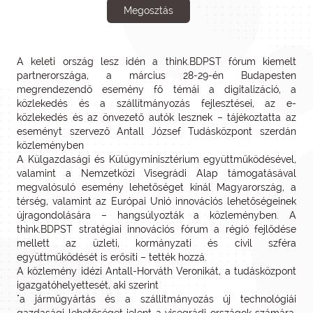
Megosztás
A keleti ország lesz idén a think.BDPST fórum kiemelt
partnerországa, a március 28-29-én Budapesten
megrendezendő esemény fő témái a digitalizáció, a
közlekedés és a szállítmányozás fejlesztései, az e-
közlekedés és az önvezető autók lesznek – tájékoztatta az
eseményt szervező Antall József Tudásközpont szerdán
közleményben
A Külgazdasági és Külügyminisztérium együttműködésével,
valamint a Nemzetközi Visegrádi Alap támogatásával
megvalósuló esemény lehetőséget kínál Magyarország, a
térség, valamint az Európai Unió innovációs lehetőségeinek
újragondolására – hangsúlyozták a közleményben. A
think.BDPST stratégiai innovációs fórum a régió fejlődése
mellett az üzleti, kormányzati és civil szféra
együttműködését is erősíti – tették hozzá.
A közlemény idézi Antall-Horváth Veronikát, a tudásközpont
igazgatóhelyettesét, aki szerint
"a járműgyártás és a szállítmányozás új technológiái