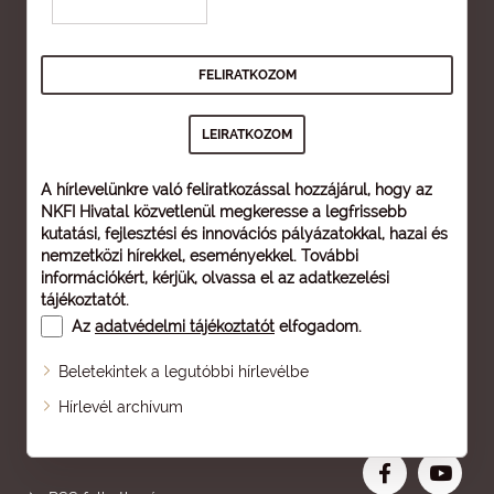
A hírlevelünkre való feliratkozással hozzájárul, hogy az
NKFI Hivatal közvetlenül megkeresse a legfrissebb
kutatási, fejlesztési és innovációs pályázatokkal, hazai és
nemzetközi hírekkel, eseményekkel. További
információkért, kérjük, olvassa el az
adatkezelési
tájékoztatót
.
Az
adatvédelmi tájékoztatót
elfogadom.
Beletekintek a legutóbbi hírlevélbe
Oldaltérkép
Hírlevél archívum
Nagyobb betű