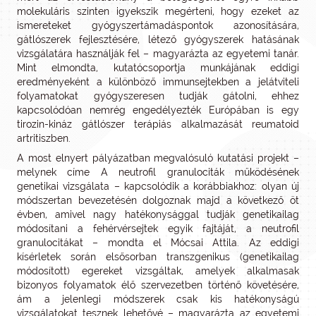
molekuláris szinten igyekszik megérteni, hogy ezeket az
ismereteket gyógyszertámadáspontok azonosítására,
gátlószerek fejlesztésére, létező gyógyszerek hatásának
vizsgálatára használják fel – magyarázta az egyetemi tanár.
Mint elmondta, kutatócsoportja munkájának eddigi
eredményeként a különböző immunsejtekben a jelátviteli
folyamatokat gyógyszeresen tudják gátolni, ehhez
kapcsolódóan nemrég engedélyezték Európában is egy
tirozin-kináz gátlószer terápiás alkalmazását reumatoid
artritiszben.
A most elnyert pályázatban megvalósuló kutatási projekt –
melynek címe A neutrofil granulociták működésének
genetikai vizsgálata – kapcsolódik a korábbiakhoz: olyan új
módszertan bevezetésén dolgoznak majd a következő öt
évben, amivel nagy hatékonysággal tudják genetikailag
módosítani a fehérvérsejtek egyik fajtáját, a neutrofil
granulocitákat – mondta el Mócsai Attila. Az eddigi
kísérletek során elsősorban transzgenikus (genetikailag
módosított) egereket vizsgáltak, amelyek alkalmasak
bizonyos folyamatok élő szervezetben történő követésére,
ám a jelenlegi módszerek csak kis hatékonyságú
vizsgálatokat tesznek lehetővé – magyarázta az egyetemi