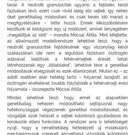
tanár. A neutrofil granulociták ugyanis a fejlődés késői
fázisában lévő, ezért csak rövid ideig élő sejtek, így nehéz
őket genetikailag módosítani, és csak kevés idő marad a
megfigyelésükre – tette hozzá. Ennek kiküszöbölésére
kezdtünk el kidolgozni egy új módszert, amivel lényegében
„megállítjuk az időt” – mondta Mócsai Attila. Mint kifejtette:
az alkalmazott modellrendszer lehetővé teszi, hogy a
neutrofil granulociták fejlődésének egy viszonylag késői
szakaszában (de nem a legutolsó fázisban) ösztrogén
adásával leállítsák a fehérvérsejtek érését, tehát
létrehozzanak egy „időablakot”, lehetővé téve a genetikai
módosítások elvégzését és ezek ellenőrzését. Miután ez – az
adott esetben akár hetekig tartó – folyamat lezajlott, az
ösztrogén elvételével tovább folytatódik a fehérvérsejt érési
folyamata – összegezte Mócsai Attila.
Mindez lehetővé teszi, hogy ennél az alapvetően
genetikailag nehezen módosítható sejttípusnál nagy
hatékonysággal végezzenek genetikai módosításokat, és
vizsgálják azok hatását a sejtek különböző gyulladásos és
kórokozók elleni funkcióira. A rendszer arra is lehetőséget
nyújt, hogy a remélhetőleg felfedezett új molekuláris
mechanizmusok szerepét közvetlenül vizsgálják különböző