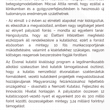
betegségmodellekben. Mócsai Attila reméli, hogy ezáltal a
klinikumban és a gyógyszerfejlesztésben is hasznosuló új
tudományos eredmények születhetnek.
- Az elmúlt 1-2 évben az elméleti alapokat már kidolgoztuk,
és elkezdtük a megvalósítást, amiben nagy segítséget jelent
az elnyert pályázati forrás – mondta az egyetemi tanár.
Hangsúlyozta, hogy az Élettani Intézetben megfelelő
eszközpark áll rendelkezésre a kutatáshoz, ezért a forrást
elsősorban a mintegy 10 fős munkacsoportjának
működtetésére, valamint a kísérletekhez szükséges, nagyon
költséges reagensek beszerzésére fogják fordítani.
Az Élvonal kutatói kiválósági program a legdinamikusabb
alkotási szakaszban lévő kutatók támogatásával ösztönzi,
hogy a kutatás nemzetközi élvonalában szakterületük
formálóiként, vezető kutatóként projektjeik megvalósításával
hozzájáruljanak Magyarország felzárkózásához fejlettebb
országokhoz – olvasható a Nemzeti Kutatási, Fejlesztési és
Innovációs Hivatal honlapján. A pályázaton összesen 12
kutatócsoport-vezető nyert el egyenként 200 és 300 millió
forint közötti, összességében mintegy 3,24 milliárd forintnyi
támogatást.