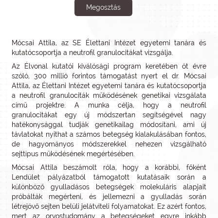
Megosztás
Mócsai Attila, az SE Élettani Intézet egyetemi tanára és
kutatócsoportja a neutrofil granulocitákat vizsgálja.
Az Élvonal kutatói kiválósági program keretében öt évre
szóló, 300 millió forintos támogatást nyert el dr. Mócsai
Attila, az Élettani Intézet egyetemi tanára és kutatócsoportja
a neutrofil granulociták működésének genetikai vizsgálata
című projektre. A munka célja, hogy a neutrofil
granulocitákat egy új módszertan segítségével nagy
hatékonysággal tudják genetikailag módosítani, ami új
távlatokat nyithat a számos betegség kialakulásában fontos,
de hagyományos módszerekkel nehezen vizsgálható
sejttípus működésének megértésében.
Mócsai Attila beszámolt róla, hogy a korábbi, főként
Lendület pályázatból támogatott kutatásaik során a
különböző gyulladásos betegségek molekuláris alapjait
próbálták megérteni, és jellemezni a gyulladás során
létrejövő sejten belüli jelátviteli folyamatokat. Ez azért fontos,
mert az orvostudomány a betegségeket egyre inkább