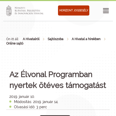
HORIZONT JOGSEGÉLY
Ön itt áll:
A Hivatalról
Sajtószoba
A Hivatal a hírekben
Online sajtó
Az Élvonal Programban
nyertek ötéves támogatást
2019. január 10.
Módosítás: 2019. január 14.
Olvasási idő: 3 perc