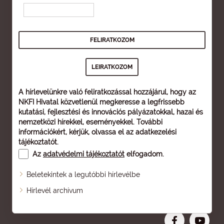
A hírlevelünkre való feliratkozással hozzájárul, hogy az
NKFI Hivatal közvetlenül megkeresse a legfrissebb
kutatási, fejlesztési és innovációs pályázatokkal, hazai és
nemzetközi hírekkel, eseményekkel. További
információkért, kérjük, olvassa el az
adatkezelési
tájékoztatót
.
Az
adatvédelmi tájékoztatót
elfogadom.
Beletekintek a legutóbbi hírlevélbe
Oldaltérkép
Hírlevél archívum
Nagyobb betű