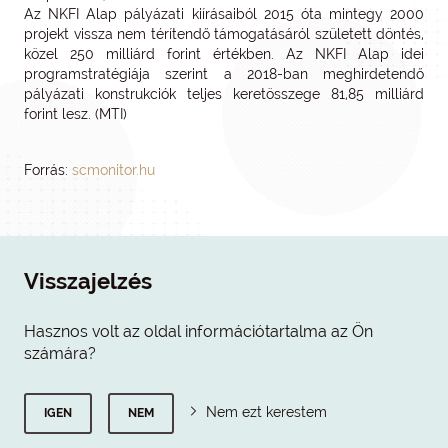
Az NKFI Alap pályázati kiírásaiból 2015 óta mintegy 2000
projekt vissza nem térítendő támogatásáról született döntés,
közel 250 milliárd forint értékben. Az NKFI Alap idei
programstratégiája szerint a 2018-ban meghirdetendő
pályázati konstrukciók teljes keretösszege 81,85 milliárd
forint lesz. (MTI)
Forrás:
scmonitor.hu
Visszajelzés
Hasznos volt az oldal információtartalma az Ön
számára?
Nem ezt kerestem
IGEN
NEM