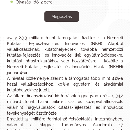
Olvasási idő: 2 perc
Megosztás
avaly 83,3 milliárd forint támogatást fizettek ki a Nemzeti
Kutatási, Fejlesztési és Innovációs (NKFI) Alapból
vállalkozásoknak, kutatóhelyeknek, továbbá nemzetközi
kutatás-fejlesztési és innovációs (kfi) együttműködésekre,
kutatási infrastruktúrákhoz való hozzáférésre – közölte a
Nemzeti Kutatási, Fejlesztési és Innovációs Hivatal (NKFIH)
január 4-én.
A hivatal közleménye szerint a támogatás több mint 41%-a
hazai vállalkozásokhoz, 30%-a egyetemi és akadémiai
kutatóhelyekhez jutott.
Az állami finanszírozású kfi források legnagyobb része, 34,2
milliárd forint hazai mikro-, kis- és középvállalkozások,
valamint nagyvállalatok kutatás-fejlesztési és innovációs
tevékenységét ösztönözte.
Emellett 25 milliárd forintot 26 felsőoktatási intézményben,
valamint a Magyar Tudományos Akadémia 17