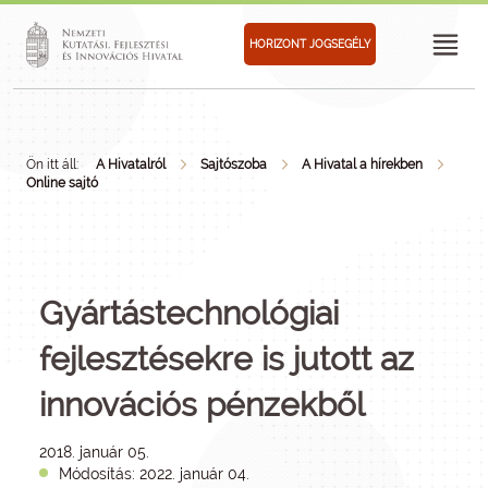
HORIZONT JOGSEGÉLY
Ön itt áll:
A Hivatalról
Sajtószoba
A Hivatal a hírekben
Online sajtó
Gyártástechnológiai
fejlesztésekre is jutott az
innovációs pénzekből
2018. január 05.
Módosítás: 2022. január 04.