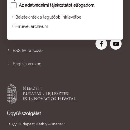
Az
adatvédelmi tájékoztatót
elfogadom.
Beletekintek a legutóbbi hírlevélbe
Oldaltérkép
Hírlevél archívum
Nagyobb betű
RSS feliratkozás
English version
Ügyfélszolgálat
1077 Budapest, Kéthly Anna tér 1.