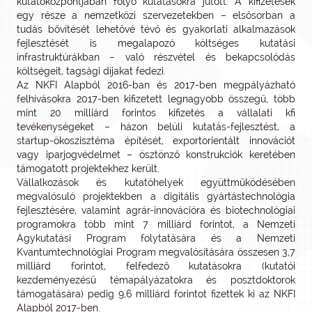
kutatóközpontjában folyó kutatásokra jutott. A kifizetések
egy része a nemzetközi szervezetekben – elsősorban a
tudás bővítését lehetővé tévő és gyakorlati alkalmazások
fejlesztését is megalapozó költséges kutatási
infrastruktúrákban – való részvétel és bekapcsolódás
költségeit, tagsági díjakat fedezi.
Az NKFI Alapból 2016-ban és 2017-ben megpályázható
felhívásokra 2017-ben kifizetett legnagyobb összegű, több
mint 20 milliárd forintos kifizetés a vállalati kfi
tevékenységeket – házon belüli kutatás-fejlesztést, a
startup-ökoszisztéma építését, exportorientált innovációt
vagy iparjogvédelmet – ösztönző konstrukciók keretében
támogatott projektekhez került.
Vállalkozások és kutatóhelyek együttműködésében
megvalósuló projektekben a digitális gyártástechnológia
fejlesztésére, valamint agrár-innovációra és biotechnológiai
programokra több mint 7 milliárd forintot, a Nemzeti
Agykutatási Program folytatására és a Nemzeti
Kvantumtechnológiai Program megvalósítására összesen 3,7
milliárd forintot, felfedező kutatásokra (kutatói
kezdeményezésű témapályázatokra és posztdoktorok
támogatására) pedig 9,6 milliárd forintot fizettek ki az NKFI
Alapból 2017-ben.