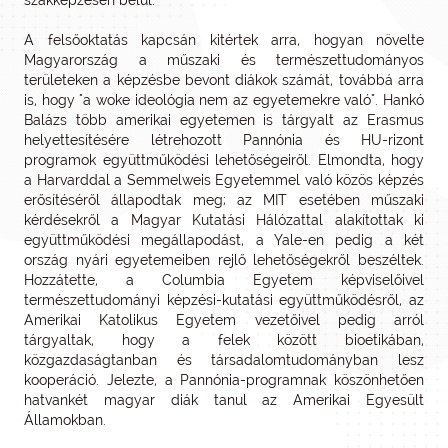
szakképzésen belül.
A felsőoktatás kapcsán kitértek arra, hogyan növelte
Magyarország a műszaki és természettudományos
területeken a képzésbe bevont diákok számát, továbbá arra
is, hogy "a woke ideológia nem az egyetemekre való". Hankó
Balázs több amerikai egyetemen is tárgyalt az Erasmus
helyettesítésére létrehozott Pannónia és HU-rizont
programok együttműködési lehetőségeiről. Elmondta, hogy
a Harvarddal a Semmelweis Egyetemmel való közös képzés
erősítéséről állapodtak meg; az MIT esetében műszaki
kérdésekről a Magyar Kutatási Hálózattal alakítottak ki
együttműködési megállapodást, a Yale-en pedig a két
ország nyári egyetemeiben rejlő lehetőségekről beszéltek.
Hozzátette, a Columbia Egyetem képviselőivel
természettudományi képzési-kutatási együttműködésről, az
Amerikai Katolikus Egyetem vezetőivel pedig arról
tárgyaltak, hogy a felek között bioetikában,
közgazdaságtanban és társadalomtudományban lesz
kooperáció. Jelezte, a Pannónia-programnak köszönhetően
hatvankét magyar diák tanul az Amerikai Egyesült
Államokban.