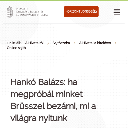
HORIZONT JOGSEGÉLY
Ön itt áll:
A Hivatalról
Sajtószoba
A Hivatal a hírekben
Online sajtó
Hankó Balázs: ha
megpróbál minket
Brüsszel bezárni, mi a
világra nyitunk