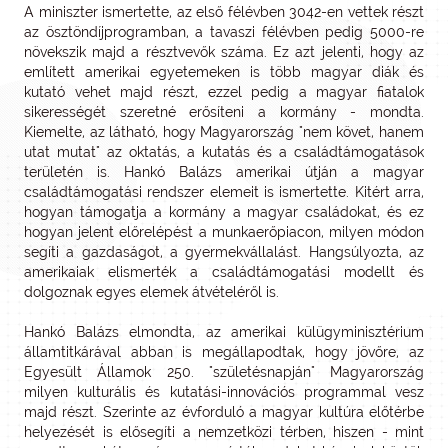
A miniszter ismertette, az első félévben 3042-en vettek részt
az ösztöndíjprogramban, a tavaszi félévben pedig 5000-re
növekszik majd a résztvevők száma. Ez azt jelenti, hogy az
említett amerikai egyetemeken is több magyar diák és
kutató vehet majd részt, ezzel pedig a magyar fiatalok
sikerességét szeretné erősíteni a kormány - mondta.
Kiemelte, az látható, hogy Magyarország "nem követ, hanem
utat mutat" az oktatás, a kutatás és a családtámogatások
területén is. Hankó Balázs amerikai útján a magyar
családtámogatási rendszer elemeit is ismertette. Kitért arra,
hogyan támogatja a kormány a magyar családokat, és ez
hogyan jelent előrelépést a munkaerőpiacon, milyen módon
segíti a gazdaságot, a gyermekvállalást. Hangsúlyozta, az
amerikaiak elismerték a családtámogatási modellt és
dolgoznak egyes elemek átvételéről is.
Hankó Balázs elmondta, az amerikai külügyminisztérium
államtitkárával abban is megállapodtak, hogy jövőre, az
Egyesült Államok 250. "születésnapján" Magyarország
milyen kulturális és kutatási-innovációs programmal vesz
majd részt. Szerinte az évforduló a magyar kultúra előtérbe
helyezését is elősegíti a nemzetközi térben, hiszen - mint