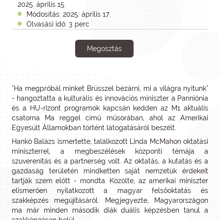
2025. április 15.
Módosítás: 2025. április 17.
Olvasási idő: 3 perc
Megosztás
"Ha megpróbál minket Brüsszel bezárni, mi a világra nyitunk"
- hangoztatta a kulturális és innovációs miniszter a Panniónia
és a HU-rizont programok kapcsán kedden az M1 aktuális
csatorna Ma reggel című műsorában, ahol az Amerikai
Egyesült Államokban történt látogatásáról beszélt.
Hankó Balázs ismertette, találkozott Linda McMahon oktatási
miniszterrel, a megbeszélések központi témája a
szuverenitás és a partnerség volt. Az oktatás, a kutatás és a
gazdaság területén mindketten saját nemzetük érdekeit
tartják szem előtt - mondta. Közölte, az amerikai miniszter
elismerően nyilatkozott a magyar felsőoktatás és
szakképzés megújításáról. Megjegyezte, Magyarországon
ma már minden második diák duális képzésben tanul a