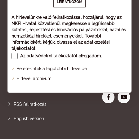
A hírlevelünkre való feliratkozással hozzájárul, hogy az
NKFI Hivatal közvetlenül megkeresse a legfrissebb
kutatási, fejlesztési és innovációs pályázatokkal, hazai és
nemzetközi hírekkel, eseményekkel. További
információkért, kérjük, olvassa el az
adatkezelési
tájékoztatót
.
Az
adatvédelmi tájékoztatót
elfogadom.
Beletekintek a legutóbbi hírlevélbe
Oldaltérkép
Hírlevél archívum
Nagyobb betű
RSS feliratkozás
English version