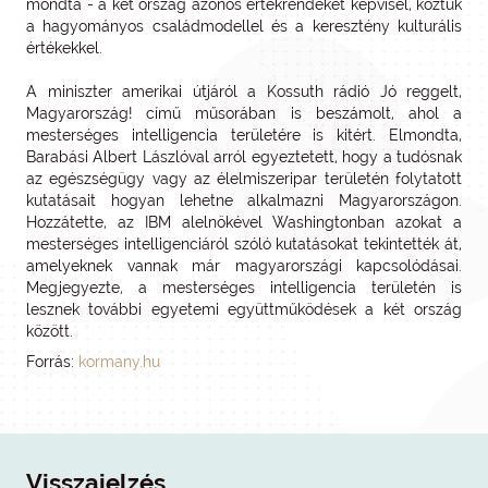
mondta - a két ország azonos értékrendeket képvisel, köztük
a hagyományos családmodellel és a keresztény kulturális
értékekkel.
A miniszter amerikai útjáról a Kossuth rádió Jó reggelt,
Magyarország! című műsorában is beszámolt, ahol a
mesterséges intelligencia területére is kitért. Elmondta,
Barabási Albert Lászlóval arról egyeztetett, hogy a tudósnak
az egészségügy vagy az élelmiszeripar területén folytatott
kutatásait hogyan lehetne alkalmazni Magyarországon.
Hozzátette, az IBM alelnökével Washingtonban azokat a
mesterséges intelligenciáról szóló kutatásokat tekintették át,
amelyeknek vannak már magyarországi kapcsolódásai.
Megjegyezte, a mesterséges intelligencia területén is
lesznek további egyetemi együttműködések a két ország
között.
Forrás:
kormany.hu
Visszajelzés