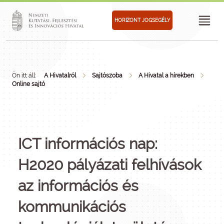
HORIZONT JOGSEGÉLY
Ön itt áll:
A Hivatalról
Sajtószoba
A Hivatal a hírekben
Online sajtó
ICT információs nap:
H2020 pályázati felhívások
az információs és
kommunikációs