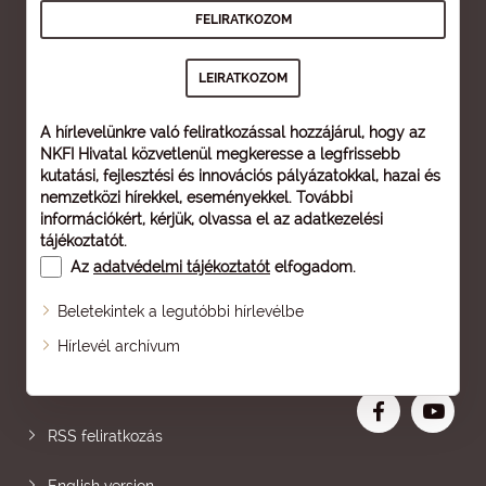
A hírlevelünkre való feliratkozással hozzájárul, hogy az
NKFI Hivatal közvetlenül megkeresse a legfrissebb
kutatási, fejlesztési és innovációs pályázatokkal, hazai és
nemzetközi hírekkel, eseményekkel. További
információkért, kérjük, olvassa el az
adatkezelési
tájékoztatót
.
Az
adatvédelmi tájékoztatót
elfogadom.
Beletekintek a legutóbbi hírlevélbe
Oldaltérkép
Hírlevél archívum
Nagyobb betű
RSS feliratkozás