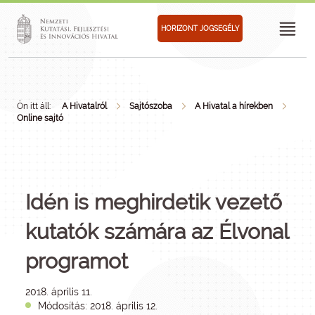
HORIZONT JOGSEGÉLY
Ön itt áll:
A Hivatalról
Sajtószoba
A Hivatal a hírekben
Online sajtó
Idén is meghirdetik vezető
kutatók számára az Élvonal
programot
2018. április 11.
Módosítás: 2018. április 12.