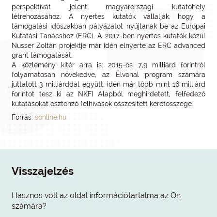
perspektívát jelent magyarországi kutatóhely
létrehozásához. A nyertes kutatók vállalják, hogy a
támogatási időszakban pályázatot nyújtanak be az Európai
Kutatási Tanácshoz (ERC). A 2017-ben nyertes kutatók közül
Nusser Zoltán projektje már idén elnyerte az ERC advanced
grant támogatását.
A közlemény kitér arra is: 2015-ös 7,9 milliárd forintról
folyamatosan növekedve, az Élvonal program számára
juttatott 3 milliárddal együtt, idén már több mint 16 milliárd
forintot tesz ki az NKFI Alapból meghirdetett, felfedező
kutatásokat ösztönző felhívások összesített keretösszege.
Forrás:
sonline.hu
Visszajelzés
Hasznos volt az oldal információtartalma az Ön
számára?