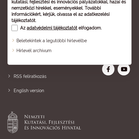
kutatási, fejlesztési és innovációs pályázatokkal, hazai és
nemzetközi hírekkel, eseményekkel. További
információkért, kérjük, olvassa el az
adatkezelési
tájékoztatót
.
Az
adatvédelmi tájékoztatót
elfogadom.
Beletekintek a legutóbbi hírlevélbe
Oldaltérkép
Hírlevél archívum
Nagyobb betű
RSS feliratkozás
English version