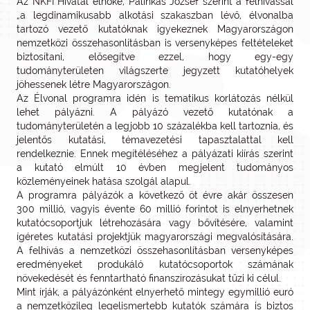
Az NKFI Hivatal elnöke, Pálinkás József szerint a felhívással
„a legdinamikusabb alkotási szakaszban lévő, élvonalba
tartozó vezető kutatóknak igyekeznek Magyarországon
nemzetközi összehasonlításban is versenyképes feltételeket
biztosítani, elősegítve ezzel, hogy egy-egy
tudományterületen világszerte jegyzett kutatóhelyek
jöhessenek létre Magyarországon.
Az Élvonal programra idén is tematikus korlátozás nélkül
lehet pályázni. A pályázó vezető kutatónak a
tudományterületén a legjobb 10 százalékba kell tartoznia, és
jelentős kutatási, témavezetési tapasztalattal kell
rendelkeznie. Ennek megítéléséhez a pályázati kiírás szerint
a kutató elmúlt 10 évben megjelent tudományos
közleményeinek hatása szolgál alapul.
A programra pályázók a következő öt évre akár összesen
300 millió, vagyis évente 60 millió forintot is elnyerhetnek
kutatócsoportjuk létrehozására vagy bővítésére, valamint
ígéretes kutatási projektjük magyarországi megvalósítására.
A felhívás a nemzetközi összehasonlításban versenyképes
eredményeket produkáló kutatócsoportok számának
növekedését és fenntartható finanszírozásukat tűzi ki célul.
Mint írják, a pályázónként elnyerhető mintegy egymillió euró
a nemzetközileg legelismertebb kutatók számára is biztos