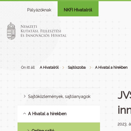
Pályázóknak
NKFI Hivatalról
Ön itt áll:
A Hivatalról
Sajtószoba
A Hivatal a hírekben
JV
Sajtóközlemények, sajtóanyagok
in
A Hivatal a hírekben
2023. á