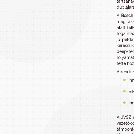
tartsana
duplájár
A
Bosch 
meg, aza
alatt fe
fogalmaz
jó példá
keressük
deep-tec
folyamat
tette hoz
A rendez
In
Si
In
A JVSZ a
vezetőkk
támponto