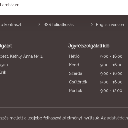
él archívum
b kontraszt
RSS feliratkozás
English version
lgálat
Ügyfélszolgálati idő
est, Kéthly Anna tér 1.
Hétfő
9:00 - 16:00
9500
Kedd
9:00 - 16:00
künk
Szerda
9:00 - 16:00
Csütörtök
9:00 - 16:00
Péntek
9:00 - 12:00
zés mellett a legjobb felhasználói élményt nyújtsuk. Az
adatvédelm