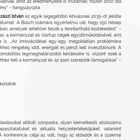
ovatívak, amit az eredményeink is mutatnak, hiszen 2010 óta
ény” - hangsúlyozta.
zászi István
az egyik legégetőbb kihívásnak 2035-öt jelölte
dátumát. A Bosch számára egyértelmű cél, hogy 150 hónap
rban, amelyek lehetővé teszik a fenntartható közlekedést” –
par, a kormányzat és startup cégek együttműködésével, ami
ra is. „Az innovációkkal egy-egy megoldatlan problémára
hez rengeteg időt, energiát és pénzt kell invesztálnunk. A
mobilitás legmeghatározóbb kérdéseire is, viszont ezek a
hez kell a kormányzat és az ipari szereplők támogatása” –
korlatok
adásokat állított színpadra, olyan kiemelkedő, elsőszámú
pasztalatukat és aktuális helyzetértékelőjüket, valamint
 konferencia célja az volt, hogy az előadók és a szakmai