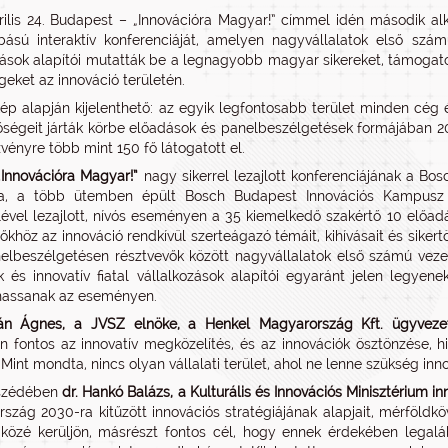
rilis 24. Budapest – „Innovációra Magyar!” címmel idén második 
ású interaktív konferenciáját, amelyen nagyvállalatok első számú
zások alapítói mutatták be a legnagyobb magyar sikereket, támogatot
geket az innováció területén.
ép alapján kijelenthető: az egyik legfontosabb terület minden cég 
őségeit járták körbe előadások és panelbeszélgetések formájában 2
vényre több mint 150 fő látogatott el.
Innovációra Magyar!”
nagy sikerrel lezajlott konferenciájának a Bo
ja, a több ütemben épült Bosch Budapest Innovációs Kampusz sz
lével lezajlott, nívós eseményen a 35 kiemelkedő szakértő 10 előa
őkhöz az innováció rendkívül szerteágazó témáit, kihívásait és sikertö
elbeszélgetésen résztvevők között nagyvállalatok első számú vezetői
k és innovatív fiatal vállalkozások alapítói egyaránt jelen legye
thassanak az eseményen.
án Ágnes, a JVSZ elnöke, a Henkel Magyarország Kft. ügyvezet
n fontos az innovatív megközelítés, és az innovációk ösztönzése, hi
Mint mondta, nincs olyan vállalati terület, ahol ne lenne szükség inn
szédében
dr. Hankó Balázs, a Kulturális és Innovációs Minisztérium in
szág 2030-ra kitűzött innovációs stratégiájának alapjait, mérföldkö
közé kerüljön, másrészt fontos cél, hogy ennek érdekében legal