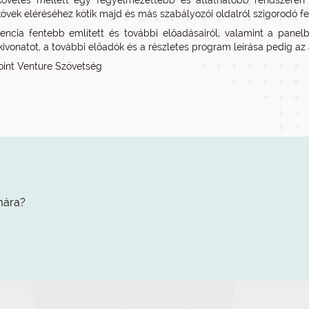
övetés mellett egy fegyelmezettebb és átláthatóbb rendszeren d
övek eléréséhez kötik majd és más szabályozói oldalról szigorodó felt
encia fentebb említett és további előadásairól, valamint a panel
kivonatot, a további előadók és a részletes program leírása pedig az a
Joint Venture Szövetség
mára?