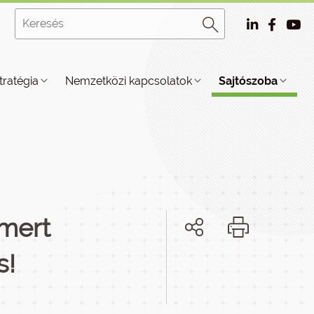
tratégia
Nemzetközi kapcsolatok
Sajtószoba
 mert
s!