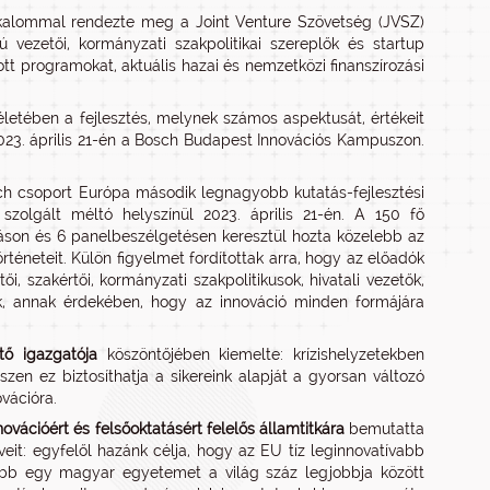
alkalommal rendezte meg a Joint Venture Szövetség (JVSZ)
 vezetői, kormányzati szakpolitikai szereplők és startup
t programokat, aktuális hazai és nemzetközi finanszírozási
életében a fejlesztés, melynek számos aspektusát, értékeit
023. április 21-én a Bosch Budapest Innovációs Kampuszon.
sch csoport Európa második legnagyobb kutatás-fejlesztési
olgált méltó helyszínül 2023. április 21-én. A 150 fő
dáson és 6 panelbeszélgetésen keresztül hozta közelebb az
rténeteit. Külön figyelmet fordítottak arra, hogy az előadók
, szakértői, kormányzati szakpolitikusok, hivatali vezetők,
nek, annak érdekében, hogy az innováció minden formájára
ő igazgatója
köszöntőjében kiemelte: krízishelyzetekben
szen ez biztosíthatja a sikereink alapját a gyorsan változó
ovációra.
novációért és felsőoktatásért
felelős államtitkára
bemutatta
veit: egyfelől hazánk célja, hogy az EU tíz leginnovatívabb
ább egy magyar egyetemet a világ száz legjobbja között