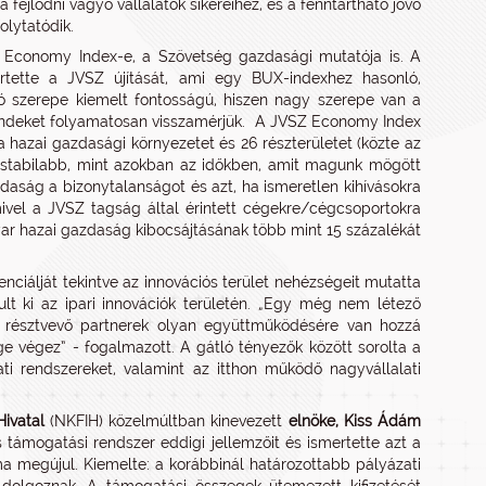
fejlődni vágyó vállalatok sikereihez, és a fenntartható jövő
olytatódik.
 Economy Index-e, a Szövetség gazdasági mutatója is. A
rtette a JVSZ újítását, ami egy BUX-indexhez hasonló,
 szerepe kiemelt fontosságú, hiszen nagy szerepe van a
rendeket folyamatosan visszamérjük. A JVSZ Economy Index
 hazai gazdasági környezetet és 26 részterületet (közte az
r stabilabb, mint azokban az időkben, amit magunk mögött
aság a bizonytalanságot és azt, ha ismeretlen kihívásokra
 mivel a JVSZ tagság által érintett cégekre/cégcsoportokra
agyar hazai gazdaság kibocsájtásának több mint 15 százalékát
nciálját tekintve az innovációs terület nehézségeit mutatta
lt ki az ipari innovációk területén. „Egy még nem létező
n résztvevő partnerek olyan együttműködésére van hozzá
e végez” - fogalmazott. A gátló tényezők között sorolta a
ati rendszereket, valamint az itthon működő nagyvállalati
Hivatal
(NKFIH) közelmúltban kinevezett
elnöke, Kiss Ádám
 támogatási rendszer eddigi jellemzőit és ismertette azt a
ma megújul. Kiemelte: a korábbinál határozottabb pályázati