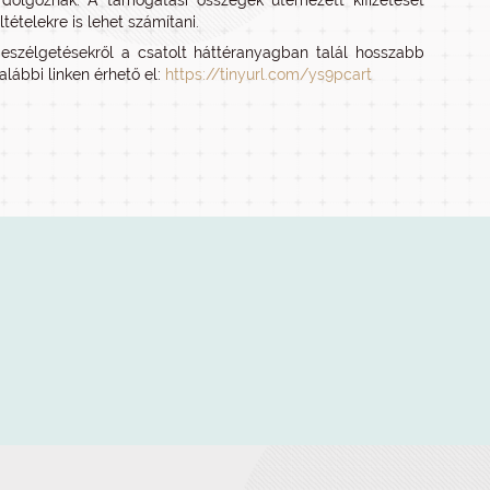
olgoznak. A támogatási összegek ütemezett kifizetését
ételekre is lehet számítani.
beszélgetésekről a csatolt háttéranyagban talál hosszabb
lábbi linken érhető el:
https://tinyurl.com/ys9pcart