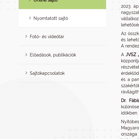
Online sajtó
2023. áp
nagyszab
Nyomtatott sajtó
vállalko
lehetősé
Az összk
Fotó- és videótár
és lehet
A rendez
A
JVSZ „
Előadások, publikációk
központ
részvéte
Sajtókapcsolatok
érdeklőd
és a pan
szakértő
rávilágí
Dr.
Fábi
különöse
időkben. 
Nyitóbe
Magyaror
országa 