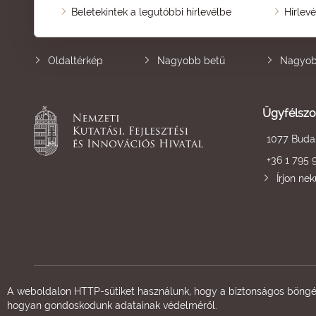
Beletekintek a legutóbbi hírlevélbe
Hírlev
Oldaltérkép
Nagyobb betű
Nagyob
Ügyfélszo
1077 Budap
+36 1 795 
Írjon ne
A weboldalon HTTP-sütiket használunk, hogy a biztonságos böngés
hogyan gondoskodunk adatainak védelméről.