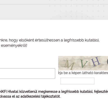
nkre, hogy elsőként értesülhessen a legfrissebb kutatási,
és eseményekről!
Írja be a képen látható karakter
 NKFI Hivatal közvetlenül megkeresse a legfrissebb kutatási, fejleszt
 olvassa el az
adatkezelési tájékoztatót
.