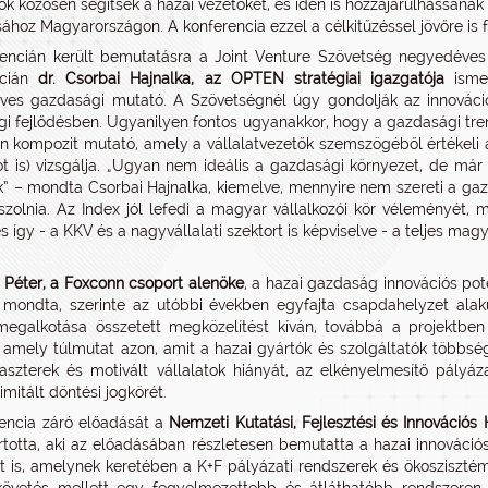
k közösen segítsék a hazai vezetőket, és idén is hozzájárulhassanak a 
ásához Magyarországon. A konferencia ezzel a célkitűzéssel jövőre is f
encián került bemutatásra a Joint Venture Szövetség negyedéves
ncián
dr. Csorbai Hajnalka, az OPTEN stratégiai igazgatója
isme
es gazdasági mutató. A Szövetségnél úgy gondolják az innováció
i fejlődésben. Ugyanilyen fontos ugyanakkor, hogy a gazdasági t
n kompozit mutató, amely a vállalatvezetők szemszögéből értékeli a
ót is) vizsgálja. „Ugyan nem ideális a gazdasági környezet, de má
” – mondta Csorbai Hajnalka, kiemelve, mennyire nem szereti a gazd
aszolnia. Az Index jól lefedi a magyar vállalkozói kör véleményét,
és így - a KKV és a nagyvállalati szektort is képviselve - a teljes m
s Péter, a Foxconn csoport alenöke
, a hazai gazdaság innovációs pote
 mondta, szerinte az utóbbi években egyfajta csapdahelyzet alaku
megalkotása összetett megközelítést kíván, továbbá a projektbe
 amely túlmutat azon, amit a hazai gyártók és szolgáltatók többség
laszterek és motivált vállalatok hiányát, az elkényelmesítő pályáz
imitált döntési jogkörét.
encia záró előadását a
Nemzeti Kutatási, Fejlesztési és Innovációs 
rtotta, aki az előadásában részletesen bemutatta a hazai innovációs
át is, amelynek keretében a K+F pályázati rendszerek és ökosziszté