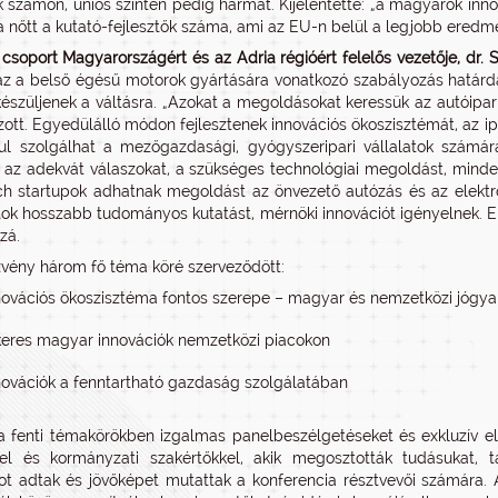
k számon, uniós szinten pedig hármat. Kijelentette: „a magyarok inn
a nőtt a kutató-fejlesztők száma, ami az EU-n belül a legjobb eredm
csoport Magyarországért és az Adria régióért felelős vezetője, dr. S
z a belső égésű motorok gyártására vonatkozó szabályozás határ
lkészüljenek a váltásra. „Azokat a megoldásokat keressük az autóipa
ott. Egyedülálló módon fejlesztenek innovációs ökoszisztémát, az i
ul szolgálhat a mezőgazdasági, gyógyszeripari vállalatok számá
 az adekvát válaszokat, a szükséges technológiai megoldást, mindeh
h startupok adhatnak megoldást az önvezető autózás és az elektro
ok hosszabb tudományos kutatást, mérnöki innovációt igényelnek. Eh
zá.
vény három fő téma köré szerveződött:
novációs ökoszisztéma fontos szerepe – magyar és nemzetközi jógya
keres magyar innovációk nemzetközi piacokon
novációk a fenntartható gazdaság szolgálatában
 fenti témakörökben izgalmas panelbeszélgetéseket és exkluzív elő
el és kormányzati szakértőkkel, akik megosztották tudásukat, ta
t adtak és jövőképet mutattak a konferencia résztvevői számára. A