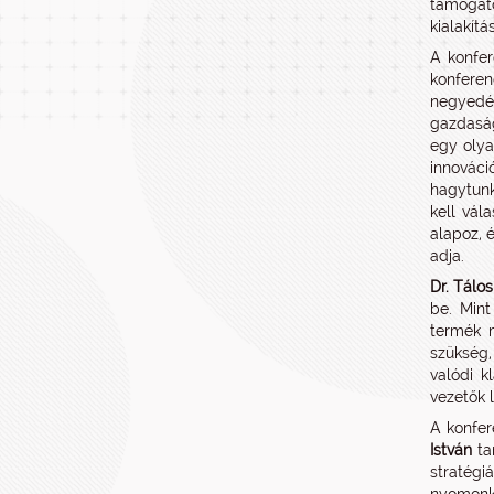
támogató
kialakít
A konfer
konfere
negyedév
gazdaság
egy olya
innováci
hagytunk
kell vál
alapoz, 
adja.
Dr. Tálo
be. Mint
termék 
szükség,
valódi k
vezetők l
A konfer
István
ta
stratégi