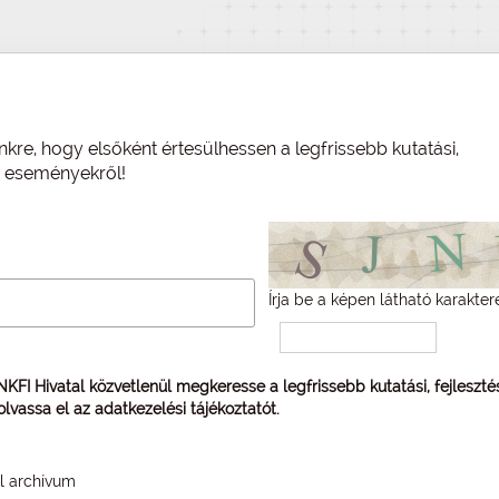
nkre, hogy elsőként értesülhessen a legfrissebb kutatási,
és eseményekről!
Írja be a képen látható karakter
 NKFI Hivatal közvetlenül megkeresse a legfrissebb kutatási, fejleszt
 olvassa el az
adatkezelési tájékoztatót
.
él archívum