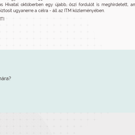
ós Hivatal októberben egy újabb, őszi fordulót is meghirdetett, 
biztosít ugyanerre a célra - áll az ITM közleményében.
MTI
mára?