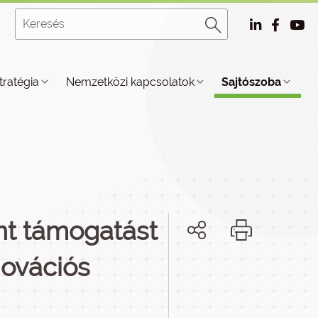
tratégia
Nemzetközi kapcsolatok
Sajtószoba
int támogatást
novációs