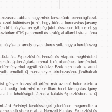
alkozásokat abban, hogy minél korszerűbb technológiákkal,
ezért különösen jó hír, hogy idén, a koronavírus-járvány
sára kiírt pályázaton 156 cég jutott összesen több mint 59
isztérium (ITM) parlamenti és stratégiai államtitkára a tárca
 pályázata, amely olyan sikeres volt, hogy a keretösszeg
Kutatási, Fejlesztési és Innovációs Alapból meghirdetett
elentős újdonságtartalommal bíró piacképes termékeket,
tó intézményekkel együttműködve. Ezek nem csak az adott
ik, emellett új munkahelyek létrehozásához járulhatnak
si igények összesített értéke már az első héten elérte a
alatt pedig több mint 100 milliárd forint támogatási igény
alatt is lehetőséget látnak a kutatás-fejlesztésben, az új
illiárd forintnyi keretösszeget jelentősen megemelte a
 kiemelkedő sikere miatt a Nemzeti Kutatási, Fejlesztési és