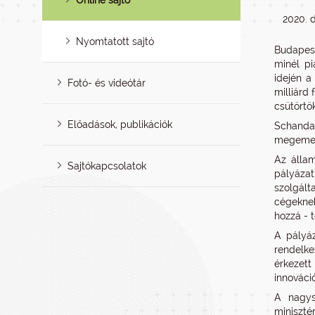
Online sajtó
2020. 
Nyomtatott sajtó
Budapest
minél pi
idején a
Fotó- és videótár
milliárd 
csütörtö
Előadások, publikációk
Schanda 
megemelé
Az állam
Sajtókapcsolatok
pályázat
szolgált
cégeknek
hozzá - t
A pályáz
rendelke
érkezett
innováci
A nagys
miniszté