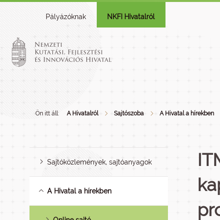
Pályázóknak
NKFI Hivatalról
Ön itt áll:
A Hivatalról
Sajtószoba
A Hivatal a hírekben
IT
Sajtóközlemények, sajtóanyagok
ka
A Hivatal a hírekben
pr