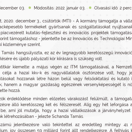
december 03.
Módosítás: 2022. január 03.
Olvasási idő: 2 perc
, 2020. december 3., csütörtök (MTI) - A kormány támogatja a váll
acképesebb termékeket gyártsanak és szolgáltatásokat nyújtsanak, 
 piacvezérelt kutatás-fejlesztési és innovációs projektek támogatá
forint támogatáshoz - jelentette be az Innovációs és Technológiai Min
ki közleménye szerint.
Tamás hangsúlyozta, ez az év legnagyobb keretösszegű innovációs
sére és újabb pályázati kör kiírására is szükség volt.
titkár kiemelte: a május végén az ITM támogatásával, a Nemzeti 
 célja a hazai kkv-k és nagyvállalatok ösztönzése volt, hogy j
atásokat hozzanak létre házon belül vagy felsőoktatási és kuta
, hanem a magyar gazdaság egészének versenyképességét is növel
ette hozzá.
ók érdeklődése minden előzetes várakozást felülmúlt, a támogatá
zésre álló keretösszeg két és félszeresét. Alig egy hét leforgása 
 be, ami jól mutatja, hogy a hazai vállalkozások a járványhelyzet 
ók létrehozásában - jelezte Schanda Tamás.
zámú jelentkezésre való tekintettel az eredetileg mintegy 41 m
rium, így összesen 59 milliárd forint állt rendelkezésre. A felhívás