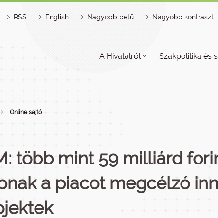
RSS
English
Nagyobb betű
Nagyobb kontraszt
A Hivatalról
Szakpolitika és s
Online sajtó
M: több mint 59 milliárd for
pnak a piacot megcélzó in
ojektek