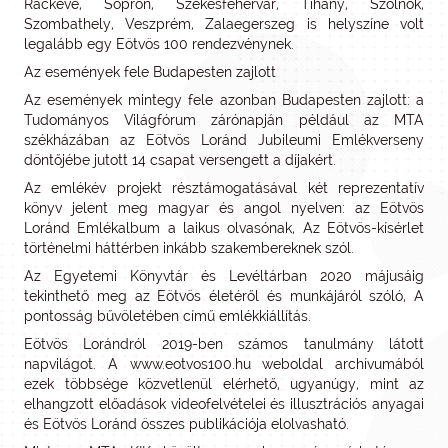
Ráckeve, Sopron, Székesfehérvár, Tihany, Szolnok,
Szombathely, Veszprém, Zalaegerszeg is helyszíne volt
legalább egy Eötvös 100 rendezvénynek.
Az események fele Budapesten zajlott
Az események mintegy fele azonban Budapesten zajlott: a
Tudományos Világfórum zárónapján például az MTA
székházában az Eötvös Loránd Jubileumi Emlékverseny
döntőjébe jutott 14 csapat versengett a díjakért.
Az emlékév projekt résztámogatásával két reprezentatív
könyv jelent meg magyar és angol nyelven: az Eötvös
Loránd Emlékalbum a laikus olvasónak, Az Eötvös-kísérlet
történelmi háttérben inkább szakembereknek szól.
Az Egyetemi Könyvtár és Levéltárban 2020 májusáig
tekinthető meg az Eötvös életéről és munkájáról szóló, A
pontosság bűvöletében című emlékkiállítás.
Eötvös Lorándról 2019-ben számos tanulmány látott
napvilágot. A www.eotvos100.hu weboldal archívumából
ezek többsége közvetlenül elérhető, ugyanúgy, mint az
elhangzott előadások videofelvételei és illusztrációs anyagai
és Eötvös Loránd összes publikációja elolvasható.