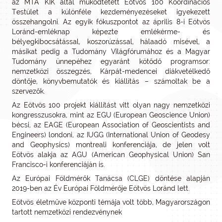
az MTA KIK által működtetett Eötvös 100 Koordinációs
Testület a különféle kezdeményezéseket igyekezett
összehangolni. Az egyik fókuszpontot az április 8-i Eötvös
Loránd-emléknap képezte emlékérme- és
bélyegkibocsátással, koszorúzással, hálaadó misével, a
másikat pedig a Tudomány Világfórumához és a Magyar
Tudomány ünnepéhez egyaránt kötődő programsor:
nemzetközi összegzés, Kárpát-medencei diákvetélkedő
döntője, könyvbemutatók és kiállítás – számoltak be a
szervezők.
Az Eötvös 100 projekt kiállítást vitt olyan nagy nemzetközi
kongresszusokra, mint az EGU (European Geoscience Union)
bécsi, az EAGE (European Association of Geoscientists and
Engineers) londoni, az IUGG (International Union of Geodesy
and Geophysics) montreali konferenciája, de jelen volt
Eötvös alakja az AGU (American Geophysical Union) San
Francisco-i konferenciáján is.
Az Európai Földmérők Tanácsa (CLGE) döntése alapján
2019-ben az Év Európai Földmérője Eötvös Loránd lett.
Eötvös életműve központi témája volt több, Magyarországon
tartott nemzetközi rendezvénynek