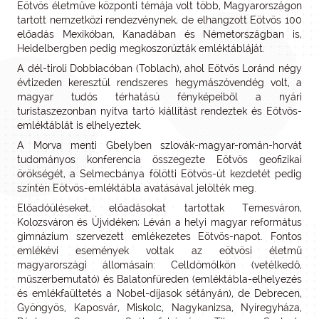
Eötvös életműve központi témája volt több, Magyarországon
tartott nemzetközi rendezvénynek, de elhangzott Eötvös 100
előadás Mexikóban, Kanadában és Németországban is,
Heidelbergben pedig megkoszorúzták emléktábláját.
A dél-tiroli Dobbiacóban (Toblach), ahol Eötvös Loránd négy
évtizeden keresztül rendszeres hegymászóvendég volt, a
magyar tudós térhatású fényképeiből a nyári
turistaszezonban nyitva tartó kiállítást rendeztek és Eötvös-
emléktáblát is elhelyeztek.
A Morva menti Gbelyben szlovák-magyar-román-horvát
tudományos konferencia összegezte Eötvös geofizikai
örökségét, a Selmecbánya fölötti Eötvös-út kezdetét pedig
szintén Eötvös-emléktábla avatásával jelölték meg.
Előadóüléseket, előadásokat tartottak Temesváron,
Kolozsváron és Újvidéken; Léván a helyi magyar református
gimnázium szervezett emlékezetes Eötvös-napot. Fontos
emlékévi események voltak az eötvösi életmű
magyarországi állomásain: Celldömölkön (vetélkedő,
műszerbemutató) és Balatonfüreden (emléktábla-elhelyezés
és emlékfaültetés a Nobel-díjasok sétányán), de Debrecen,
Gyöngyös, Kaposvár, Miskolc, Nagykanizsa, Nyíregyháza,