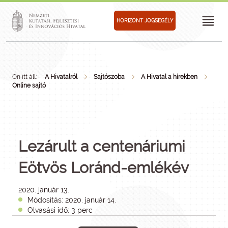
HORIZONT JOGSEGÉLY
Ön itt áll:
A Hivatalról
Sajtószoba
A Hivatal a hírekben
Online sajtó
Lezárult a centenáriumi
Eötvös Loránd-emlékév
2020. január 13.
Módosítás: 2020. január 14.
Olvasási idő: 3 perc