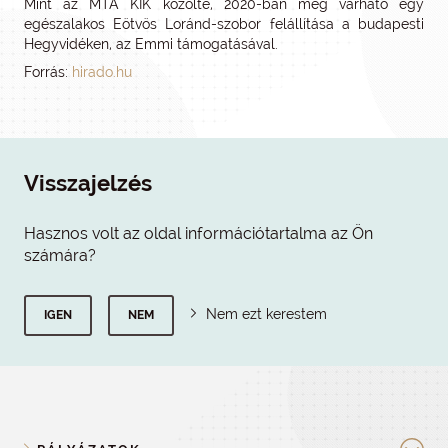
Mint az MTA KIK közölte, 2020-ban még várható egy
egészalakos Eötvös Loránd-szobor felállítása a budapesti
Hegyvidéken, az Emmi támogatásával.
Forrás:
hirado.hu
Visszajelzés
Hasznos volt az oldal információtartalma az Ön
számára?
Nem ezt kerestem
IGEN
NEM