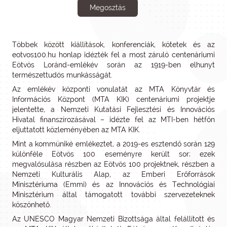
Megosztás
Többek között kiállítások, konferenciák, kötetek és az
eotvos100.hu honlap idézték fel a most záruló centenáriumi
Eötvös Loránd-emlékév során az 1919-ben elhunyt
természettudós munkásságát.
Az emlékév központi vonulatát az MTA Könyvtár és
Információs Központ (MTA KIK) centenáriumi projektje
jelentette, a Nemzeti Kutatási Fejlesztési és Innovációs
Hivatal finanszírozásával – idézte fel az MTI-ben hétfőn
eljuttatott közleményében az MTA KIK.
Mint a kommüniké emlékeztet, a 2019-es esztendő során 129
különféle Eötvös 100 eseményre került sor; ezek
megvalósulása részben az Eötvös 100 projektnek, részben a
Nemzeti Kulturális Alap, az Emberi Erőforrások
Minisztériuma (Emmi) és az Innovációs és Technológiai
Minisztérium által támogatott további szervezeteknek
köszönhető.
Az UNESCO Magyar Nemzeti Bizottsága által felállított és