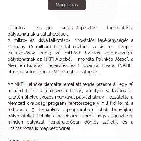
Megosztás
Jelentős összegű kutatásfejlesztési támogatásra
pályázhatnak a vállalkozások.
A mikro- és kisvállalkozások innovációs tevékenységét a
kormány 10 milliárd forinttal ösztönzi, a kis- és közepes
vállalkozások pedig 20 milliárd forintos keretösszegre
pályázhatnak az NKFI Alapból – mondta Pálinkás József, a
Nemzeti Kutatási, Fejlesztési és Innovációs Hivatal (NKFIH)
elnöke csütörtökön az M1 aktuális csatornán.
Az NKFIH elnöke kiemelte, emellett rendelkezésre áll egy 26
milliárd forint keretösszegű forrás, amelyre vállalatok és
kutatóműhelyek közös munkával pályázhatnak. Hozzátette: a
Nemzeti kiválósági program keretösszege 5 milliárd forint, a
felhívásra 5 tematikus alprogramban lehet benyújtani
pályázatokat. Pálinkás József arra számít, hogy augusztusra
minden pályázati konstrukcióban döntés születik, és a
finanszírozás is megkezdődhet.