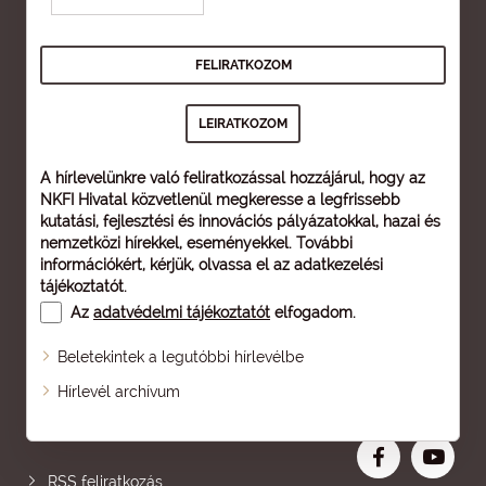
A hírlevelünkre való feliratkozással hozzájárul, hogy az
NKFI Hivatal közvetlenül megkeresse a legfrissebb
kutatási, fejlesztési és innovációs pályázatokkal, hazai és
nemzetközi hírekkel, eseményekkel. További
információkért, kérjük, olvassa el az
adatkezelési
tájékoztatót
.
Az
adatvédelmi tájékoztatót
elfogadom.
Beletekintek a legutóbbi hírlevélbe
Oldaltérkép
Hírlevél archívum
Nagyobb betű
RSS feliratkozás