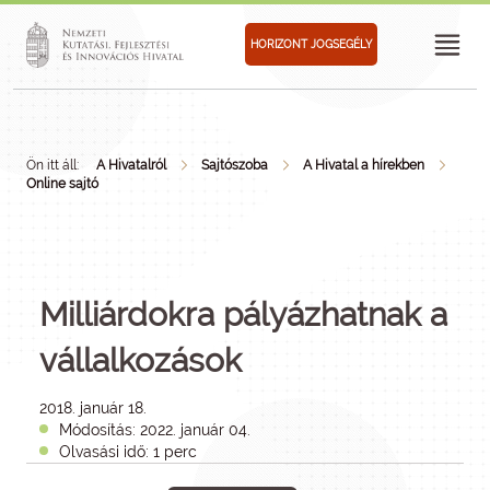
HORIZONT JOGSEGÉLY
Ön itt áll:
A Hivatalról
Sajtószoba
A Hivatal a hírekben
Online sajtó
Milliárdokra pályázhatnak a
vállalkozások
2018. január 18.
Módosítás: 2022. január 04.
Olvasási idő: 1 perc