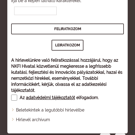
Írja be a képen látható karaktereket:
A hírlevelünkre való feliratkozással hozzájárul, hogy az
NKFI Hivatal közvetlenül megkeresse a legfrissebb
kutatási, fejlesztési és innovációs pályázatokkal, hazai és
nemzetközi hírekkel, eseményekkel. További
információkért, kérjük, olvassa el az
adatkezelési
tájékoztatót
.
Az
adatvédelmi tájékoztatót
elfogadom.
Beletekintek a legutóbbi hírlevélbe
Oldaltérkép
Hírlevél archívum
Nagyobb betű