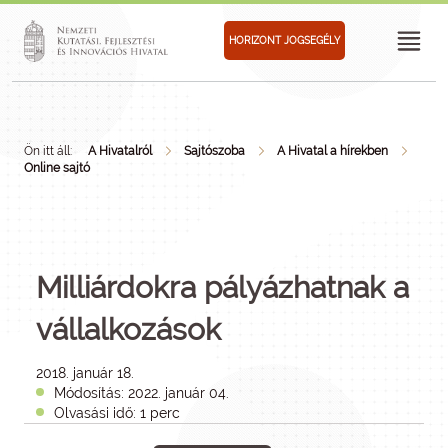
HORIZONT JOGSEGÉLY
Ön itt áll:
A Hivatalról
Sajtószoba
A Hivatal a hírekben
Online sajtó
Milliárdokra pályázhatnak a
vállalkozások
2018. január 18.
Módosítás: 2022. január 04.
Olvasási idő: 1 perc