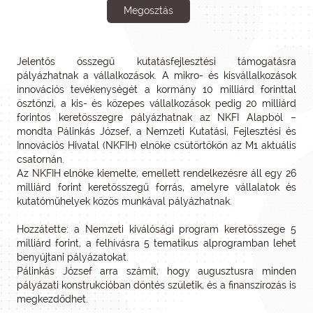
Megosztás
Jelentős összegű kutatásfejlesztési támogatásra
pályázhatnak a vállalkozások. A mikro- és kisvállalkozások
innovációs tevékenységét a kormány 10 milliárd forinttal
ösztönzi, a kis- és közepes vállalkozások pedig 20 milliárd
forintos keretösszegre pályázhatnak az NKFI Alapból –
mondta Pálinkás József, a Nemzeti Kutatási, Fejlesztési és
Innovációs Hivatal (NKFIH) elnöke csütörtökön az M1 aktuális
csatornán.
Az NKFIH elnöke kiemelte, emellett rendelkezésre áll egy 26
milliárd forint keretösszegű forrás, amelyre vállalatok és
kutatóműhelyek közös munkával pályázhatnak.
Hozzátette: a Nemzeti kiválósági program keretösszege 5
milliárd forint, a felhívásra 5 tematikus alprogramban lehet
benyújtani pályázatokat.
Pálinkás József arra számít, hogy augusztusra minden
pályázati konstrukcióban döntés születik, és a finanszírozás is
megkezdődhet.