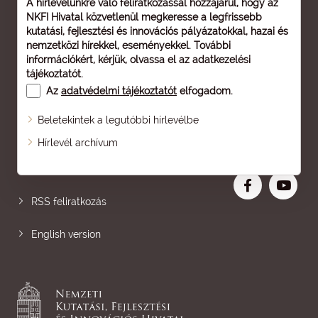
A hírlevelünkre való feliratkozással hozzájárul, hogy az
NKFI Hivatal közvetlenül megkeresse a legfrissebb
kutatási, fejlesztési és innovációs pályázatokkal, hazai és
nemzetközi hírekkel, eseményekkel. További
információkért, kérjük, olvassa el az
adatkezelési
tájékoztatót
.
Az
adatvédelmi tájékoztatót
elfogadom.
Beletekintek a legutóbbi hírlevélbe
Oldaltérkép
Hírlevél archívum
Nagyobb betű
RSS feliratkozás
English version