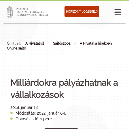
HORIZONT JOGSEGÉLY
Ön itt áll:
A Hivatalról
Sajtószoba
A Hivatal a hírekben
Online sajtó
Milliárdokra pályázhatnak a
vállalkozások
2018. január 18.
Módosítás: 2022. január 04.
Olvasási idő: 1 perc