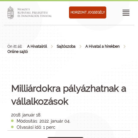
HORIZONT JOGSEGÉLY
Ön itt áll:
A Hivatalról
Sajtószoba
A Hivatal a hírekben
Online sajtó
Milliárdokra pályázhatnak a
vállalkozások
2018. január 18.
Módosítás: 2022. január 04.
Olvasási idő: 1 perc