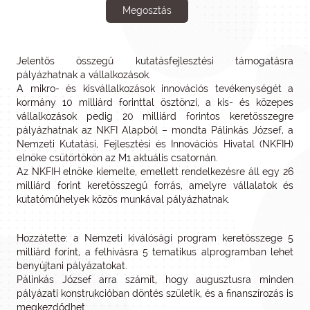
Megosztás
Jelentős összegű kutatásfejlesztési támogatásra
pályázhatnak a vállalkozások.
A mikro- és kisvállalkozások innovációs tevékenységét a
kormány 10 milliárd forinttal ösztönzi, a kis- és közepes
vállalkozások pedig 20 milliárd forintos keretösszegre
pályázhatnak az NKFI Alapból – mondta Pálinkás József, a
Nemzeti Kutatási, Fejlesztési és Innovációs Hivatal (NKFIH)
elnöke csütörtökön az M1 aktuális csatornán.
Az NKFIH elnöke kiemelte, emellett rendelkezésre áll egy 26
milliárd forint keretösszegű forrás, amelyre vállalatok és
kutatóműhelyek közös munkával pályázhatnak.
Hozzátette: a Nemzeti kiválósági program keretösszege 5
milliárd forint, a felhívásra 5 tematikus alprogramban lehet
benyújtani pályázatokat.
Pálinkás József arra számít, hogy augusztusra minden
pályázati konstrukcióban döntés születik, és a finanszírozás is
megkezdődhet.