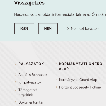
Visszajelzés
Hasznos volt az oldal információtartalma az Ön szá
IGEN
NEM
Nem ezt kerestem
PÁLYÁZATOK
KORMÁNYZATI ÖNERŐ
ALAP
Aktuális felhívások
Kormányzati Önerő Alap
KFI pályázatok
Horizont Jogsegély Hotline
Támogatott
projektek
Dokumentumtár