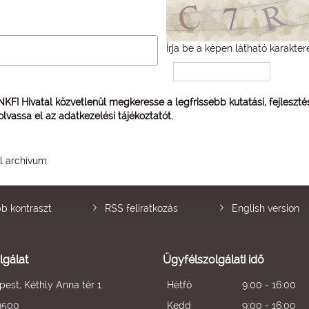
Írja be a képen látható karakter
 NKFI Hivatal közvetlenül megkeresse a legfrissebb kutatási, fejleszt
 olvassa el az
adatkezelési tájékoztatót
.
él archívum
b kontraszt
RSS feliratkozás
English version
lgálat
Ügyfélszolgálati idő
est, Kéthly Anna tér 1.
Hétfő
9:00 - 16:00
9500
Kedd
9:00 - 16:00