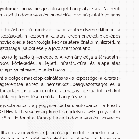
gyetemek innovációs jelentőségét hangsúlyozta a Nemzeti
en, a 28. Tudományos és innovációs tehetségkutató verseny
tudástermelő rendszer, kapcsolatrendszere kiterjed a
lalkozásokat, miközben a kutatási eredményeket piacképes
ováció és a technológia képviseletére önálló minisztérium
yazottsága “valódi esély a jövő szempontjából”.
ó, 2030-ig szóló új koncepció. A kormány célja a társadalmi
okos közlekedés, a fejlett infrastruktúra és alapellátás
 egyike lehessen – tette hozzá.
nt a dolgok másképp csinálásának a képessége, a kutatás-
y megteremtse ehhez a nemzetközi beágyazottságot és a
társadalmi innováció nélkül, a magas hozzáadott értéket
ándék megteremtésén múlik – hangsúlyozta.
agykutatásban, a gyógyszeriparban, autóiparban, a kreatív
FI Hivatal tevékenységi köreit ismertetve a k+f+i-pályázatok
a 48 millió forinttal támogatták a Tudományos és innovációs
titkára az egyetemek jelentősége mellett kiemelte a korai