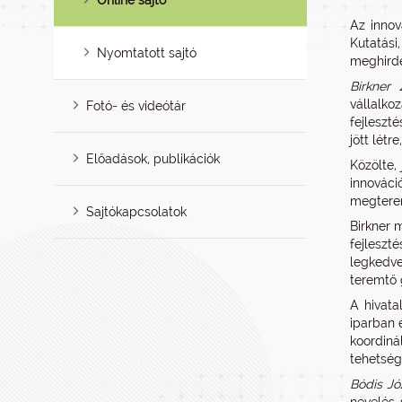
Online sajtó
Az innov
Kutatási
Nyomtatott sajtó
meghird
Birkner 
vállalko
Fotó- és videótár
fejleszt
jött lét
Előadások, publikációk
Közölte,
innováci
megterem
Sajtókapcsolatok
Birkner 
fejlesz
legkedve
teremtő 
A hivata
iparban 
koordiná
tehetség
Bódis Jó