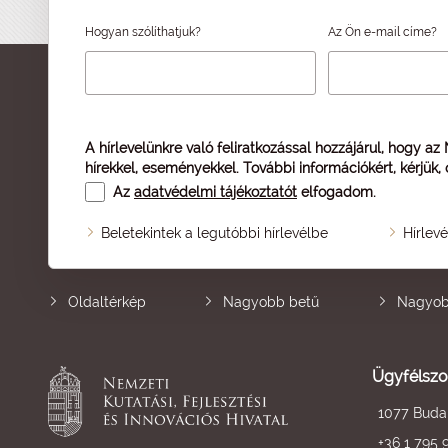
Hogyan szólíthatjuk?
Az Ön e-mail címe?
A hírlevelünkre való feliratkozással hozzájárul, hogy az
hírekkel, eseményekkel. További információkért, kérjük,
Az
adatvédelmi tájékoztatót
elfogadom.
Beletekintek a legutóbbi hírlevélbe
Hírlev
Oldaltérkép
Nagyobb betű
Nagyob
Ügyfélszo
1077 Budap
+36 1 795 