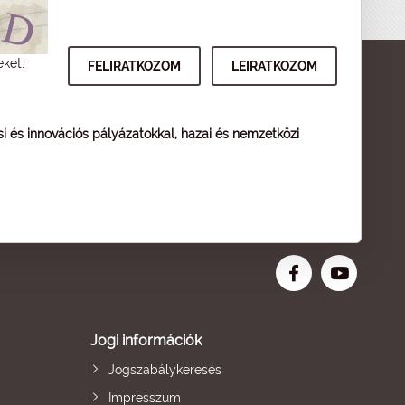
eket:
ési és innovációs pályázatokkal, hazai és nemzetközi
Jogi információk
Jogszabálykeresés
Impresszum