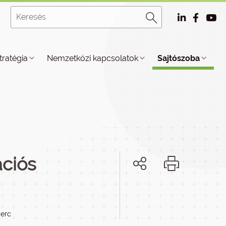
tratégia
Nemzetközi kapcsolatok
Sajtószoba
ációs
perc