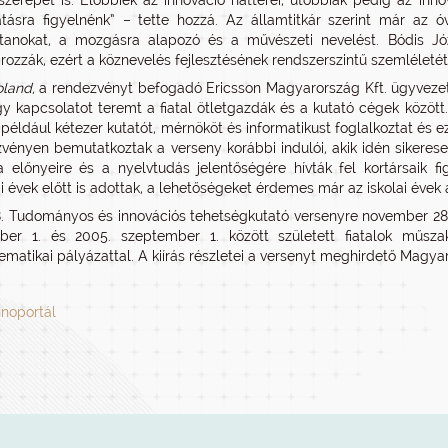
szerepét is. Előbbiek az innováció hátterei, utóbbiak pedig az inno
atásra figyelnénk” – tette hozzá. Az államtitkár szerint már az óv
anokat, a mozgásra alapozó és a művészeti nevelést. Bódis Józs
ozzák, ezért a köznevelés fejlesztésének rendszerszintű szemléleté
land,
a rendezvényt befogadó Ericsson Magyarország Kft. ügyvezet
ogy kapcsolatot teremt a fiatal ötletgazdák és a kutató cégek között
 például kétezer kutatót, mérnököt és informatikust foglalkoztat és 
vényen bemutatkoztak a verseny korábbi indulói, akik idén sikerese
a előnyeire és a nyelvtudás jelentőségére hívták fel kortársaik f
 évek előtt is adottak, a lehetőségeket érdemes már az iskolai évek a
. Tudományos és innovációs tehetségkutató versenyre november 28-á
óber 1. és 2005. szeptember 1. között született fiatalok műszak
matikai pályázattal. A kiírás részletei a versenyt meghirdető Magya
nnoportál