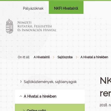
Pályázóknak
NKFI Hivatalról
Ön itt áll:
A Hivatalról
Sajtószoba
A Hivatal a hírekben
NK
Sajtóközlemények, sajtóanyagok
re
A Hivatal a hírekben
2018. 