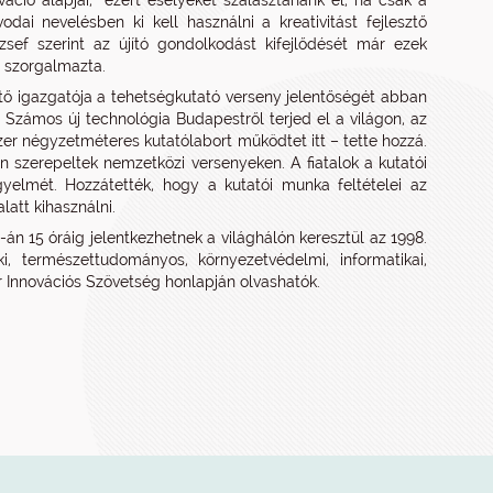
váció alapjai,” ezért esélyeket szalasztanánk el, ha csak a
odai nevelésben ki kell használni a kreativitást fejlesztő
ef szerint az újító gondolkodást kifejlődését már ezek
t szorgalmazta.
ő igazgatója a tehetségkutató verseny jelentőségét abban
. Számos új technológia Budapestről terjed el a világon, az
ezer négyzetméteres kutatólabort működtet itt – tette hozzá.
n szerepeltek nemzetközi versenyeken. A fiatalok a kutatói
igyelmét. Hozzátették, hogy a kutatói munka feltételei az
latt kihasználni.
n 15 óráig jelentkezhetnek a világhálón keresztül az 1998.
i, természettudományos, környezetvédelmi, informatikai,
r Innovációs Szövetség honlapján olvashatók.