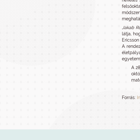
nevelés 
felsőokt
módszert
meghatár
Jakab Ro
látja, h
Ericsson
A rendez
életpály
egyetemi
A 28
okt
mate
Forrás:
I