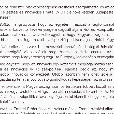
ációs rendszer piacképességének erősítését szorgalmazta és az e
, Fejlesztési és Innovációs Hivatal (NKFIH) elnöke kedden Budapest
etésén.
Zoltán
hangsúlyozta, hogy az egyetemi hálózat a legfontosabb 
zásokra, közvetítői tevékenysége mozgósíthatja a kis- és középvál
ésekbe csatornázza. Üdvözölte egyúttal, hogy Magyarországon az inn
re, hiszen – mint fogalmazott – a fejlesztéspolitika magas szintű beág
 jövőre elkészül a 2014-ben bevezetett innovációs stratégiát felvált
ót kiszolgáló vállalkozások megerősítése, a tiszta energia, az 
tése, hogy Magyarország 2030-ra Európa 5 legvonzóbb országainak
megjegyezte, hogy az innováció egy közismert megfogalmazás szeri
tési és innovációs (k+f+i) szakpolitika feladata pedig az, hog
zőbb innovációs környezetet. Utóbbi azonban nem jöhet létre a 
gazdaság tehát a jövőről való gondolkodás képességén, az újító sz
l elnöke szerint Magyarország számos területen, többek között az 
és a vízügy területén is világszínvonalú innovációkat teremthet. Az NK
lásán és a szakpolitikai tevékenységeken túl kiemelte, hogy 2015 ót
kutató versenyt.
zsef,
az Emberi Erőforrások Minisztériumának (Emmi) oktatási állam