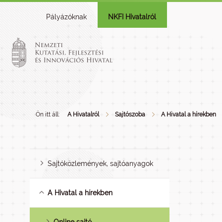
Pályázóknak
NKFI Hivatalról
Ön itt áll:
A Hivatalról
Sajtószoba
A Hivatal a hírekben
Sajtóközlemények, sajtóanyagok
A Hivatal a hírekben