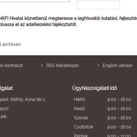
 NKFI Hivatal közvetlenül megkeresse a legfrissebb kutatási, fejleszt
 olvassa el az
adatkezelési tájékoztatót
.
él archívum
b kontraszt
RSS feliratkozás
English version
lgálat
Ügyfélszolgálati idő
est, Kéthly Anna tér 1.
Hétfő
9:00 - 16:00
9500
Kedd
9:00 - 16:00
künk
Szerda
9:00 - 16:00
Csütörtök
9:00 - 16:00
Péntek
9:00 - 12:00