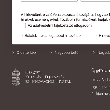
A hírlevelünkre való feliratkozással hozzájárul, hogy az
hírekkel, eseményekkel. További információkért, kérjük,
Az
adatvédelmi tájékoztatót
elfogadom.
Beletekintek a legutóbbi hírlevélbe
Hírlev
Oldaltérkép
Nagyobb betű
Nagyob
Ügyfélszo
1077 Budap
+36 1 795 
Írjon ne