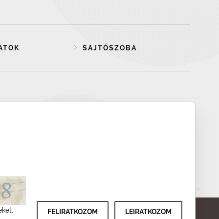
ATOK
SAJTÓSZOBA
eket: