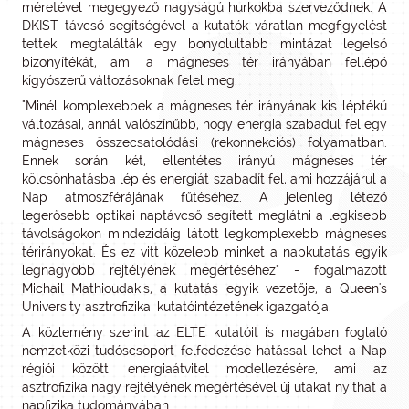
méretével megegyező nagyságú hurkokba szerveződnek. A
DKIST távcső segítségével a kutatók váratlan megfigyelést
tettek: megtalálták egy bonyolultabb mintázat legelső
bizonyítékát, ami a mágneses tér irányában fellépő
kígyószerű változásoknak felel meg.
"Minél komplexebbek a mágneses tér irányának kis léptékű
változásai, annál valószínűbb, hogy energia szabadul fel egy
mágneses összecsatolódási (rekonnekciós) folyamatban.
Ennek során két, ellentétes irányú mágneses tér
kölcsönhatásba lép és energiát szabadít fel, ami hozzájárul a
Nap atmoszférájának fűtéséhez. A jelenleg létező
legerősebb optikai naptávcső segített meglátni a legkisebb
távolságokon mindezidáig látott legkomplexebb mágneses
térirányokat. És ez vitt közelebb minket a napkutatás egyik
legnagyobb rejtélyének megértéséhez" - fogalmazott
Michail Mathioudakis, a kutatás egyik vezetője, a Queen's
University asztrofizikai kutatóintézetének igazgatója.
A közlemény szerint az ELTE kutatóit is magában foglaló
nemzetközi tudóscsoport felfedezése hatással lehet a Nap
régiói közötti energiaátvitel modellezésére, ami az
asztrofizika nagy rejtélyének megértésével új utakat nyithat a
napfizika tudományában.