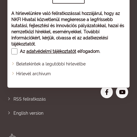
A hírlevelünkre való feliratkozással hozzájárul, hogy az
NKFI Hivatal közvetlenül megkeresse a legfrissebb
kutatási, fejlesztési és innovációs pályázatokkal, hazai és
nemzetközi hírekkel, eseményekkel. További
információkért, kérjük, olvassa el az
adatkezelési
tájékoztatót
.
Az
adatvédelmi tájékoztatót
elfogadom.
Beletekintek a legutóbbi hírlevélbe
Oldaltérkép
Hírlevél archívum
Nagyobb betű
RSS feliratkozás
English version