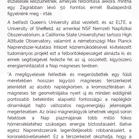
észlelések készülhetnek, amelyek felbontása akkora, mintha
egy Zágrábban lévő 50 forintos érmét Budapestről
figyelnénk meg - írták.
A belfasti Queen's University által vezetett, és az ELTE, a
University of Sheffield, az amerikai NSF Nemzeti Napfizikai
Obszervatórium, a California State Universityhez tartozó High
Altitude Observatory, valamint a németországi Max Planck
Naprendszer-kutatási Intézet közreműködésével kivitelezett
tudományos projekt ezt a felbontóképességet aknázta ki, és
ennek segítségével fedezte fel az új, összetett, kígyószerű
energiamintázatot a Nap mágneses terében.
"A megfigyelések felfedték és megerősítették egy földi
méretekben hosszan kígyózó mágneses térszerkezet
jelenlétét az alsóbb naplégkörben, a kromoszférában. A
mágneses tér geometriájába nyert új és minden eddiginél
pontosabb betekintés alapvető fontosságú a naplégkör
dinamikáját hajtó változatos nagyenergiájú jelenségek
megértésében. Az óriási mágneskígyók lehetnek végső soron
felelősek a Nap plazmájának több millió fokos
hőmérsékletéhez szükséges energia biztosításáért, illetve
egész Naprendszerünk legerőteljesebb robbanásaiért, a
koronakilövellésekért. Ez a térszerkezet okozhatja, hogy a