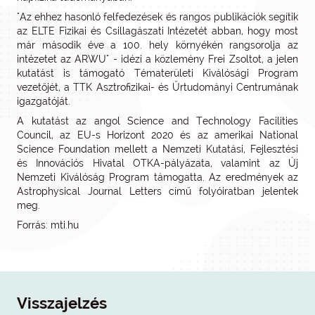
"Az ehhez hasonló felfedezések és rangos publikációk segítik
az ELTE Fizikai és Csillagászati Intézetét abban, hogy most
már második éve a 100. hely környékén rangsorolja az
intézetet az ARWU" - idézi a közlemény Frei Zsoltot, a jelen
kutatást is támogató Tématerületi Kiválósági Program
vezetőjét, a TTK Asztrofizikai- és Űrtudományi Centrumának
igazgatóját.
A kutatást az angol Science and Technology Facilities
Council, az EU-s Horizont 2020 és az amerikai National
Science Foundation mellett a Nemzeti Kutatási, Fejlesztési
és Innovációs Hivatal OTKA-pályázata, valamint az Új
Nemzeti Kiválóság Program támogatta. Az eredmények az
Astrophysical Journal Letters című folyóiratban jelentek
meg.
Forrás: mti.hu
Visszajelzés