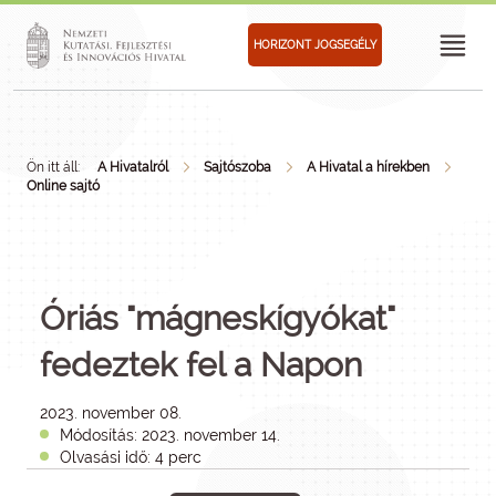
HORIZONT JOGSEGÉLY
Ön itt áll:
A Hivatalról
Sajtószoba
A Hivatal a hírekben
Online sajtó
Óriás "mágneskígyókat"
fedeztek fel a Napon
2023. november 08.
Módosítás: 2023. november 14.
Olvasási idő: 4 perc