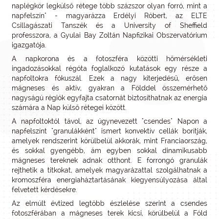
naplégkör legkülső rétege több százszor olyan forró, mint a
napfelszín" - magyarázza Erdélyi Róbert, az ELTE
Csillagászati Tanszék és a University of Sheffield
professzora, a Gyulai Bay Zoltán Napfizikai Obszervatórium
igazgatója.
A napkorona és a fotoszféra közötti hőmérsékleti
ingadozásokkal régóta foglalkozó kutatások egy része a
napfoltokra fókuszál. Ezek a nagy kiterjedésű, erősen
mágneses és aktív, gyakran a Földdel összemérhető
nagyságú régiók egyfajta csatornát biztosíthatnak az energia
számára a Nap külső rétegei között.
A napfoltoktól távol, az úgynevezett "csendes" Napon a
napfelszínt "granulákként" ismert konvektív cellák borítják,
amelyek rendszerint körülbelül akkorák, mint Franciaország,
és sokkal gyengébb, ám egyben sokkal dinamikusabb
mágneses tereknek adnak otthont. E forrongó granulák
rejthetik a titkokat, amelyek magyarázattal szolgálhatnak a
kromoszféra energiaháztartásának kiegyensúlyozása által
felvetett kérdésekre.
Az elmúlt évtized legtöbb észlelése szerint a csendes
fotoszférában a mágneses terek kicsi, körülbelül a Föld