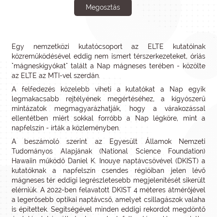
Megosztás
Egy nemzetközi kutatócsoport az ELTE kutatóinak
közreműködésével eddig nem ismert térszerkezeteket, óriás
"mágneskígyókat" talált a Nap mágneses terében - közölte
az ELTE az MTI-vel szerdán.
A felfedezés közelebb viheti a kutatókat a Nap egyik
legmakacsabb rejtélyének megértéséhez, a kígyószerű
mintázatok megmagyarázhatják, hogy a várakozással
ellentétben miért sokkal forróbb a Nap légköre, mint a
napfelszín - írták a közleményben.
A beszámoló szerint az Egyesült Államok Nemzeti
Tudományos Alapjának (National Science Foundation)
Hawaiin működő Daniel K. Inouye naptávcsövével (DKIST) a
kutatóknak a napfelszín csendes régióiban jelen lévő
mágneses tér eddigi legrészletesebb megjelenítését sikerült
elérniük. A 2022-ben felavatott DKIST 4 méteres átmérőjével
a legerősebb optikai naptávcső, amelyet csillagászok valaha
is építettek. Segítségével minden eddigi rekordot megdöntő