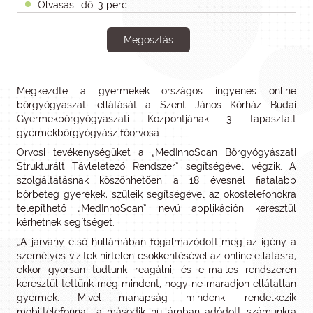
Olvasási idő: 3 perc
Megosztás
Megkezdte a gyermekek országos ingyenes online
bőrgyógyászati ellátását a Szent János Kórház Budai
Gyermekbőrgyógyászati Központjának 3 tapasztalt
gyermekbőrgyógyász főorvosa.
Orvosi tevékenységüket a „MedInnoScan Bőrgyógyászati
Strukturált Távleletező Rendszer” segítségével végzik. A
szolgáltatásnak köszönhetően a 18 évesnél fiatalabb
bőrbeteg gyerekek, szüleik segítségével az okostelefonokra
telepíthető „MedInnoScan” nevű applikáción keresztül
kérhetnek segítséget.
„A járvány első hullámában fogalmazódott meg az igény a
személyes vizitek hirtelen csökkentésével az online ellátásra,
ekkor gyorsan tudtunk reagálni, és e-mailes rendszeren
keresztül tettünk meg mindent, hogy ne maradjon ellátatlan
gyermek. Mivel manapság mindenki rendelkezik
mobiltelefonnal, a második hullámban adódott számunkra