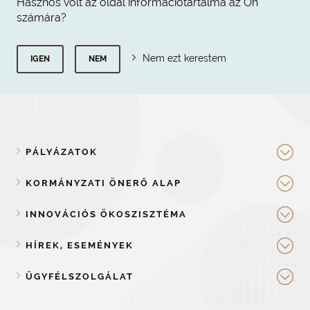
Hasznos volt az oldal információtartalma az Ön
számára?
Nem ezt kerestem
IGEN
NEM
PÁLYÁZATOK
KORMÁNYZATI ÖNERŐ ALAP
INNOVÁCIÓS ÖKOSZISZTÉMA
HÍREK, ESEMÉNYEK
ÜGYFÉLSZOLGÁLAT