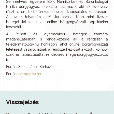
Semmelweis Egyetem Bőr-, Nemikórtani és Bőronkológiai
Klinika bőrgyógyász orvosától származik, aki két éve vesz
részt az említett krónikus sebekkel kapcsolatos kutatásban.
A tavasz folyamán a Klinika orvosai több mint tízezer
beteget láttak el az online bőrgyógyászati applikáción
keresztül.
A felnőtt és gyermekkorú betegek számára
magánellátásban is rendelkezésre áll a rendszer a
teledermatology.hu honlapon, ahol online bőrgyógyászati
leletezést vásárolhatnak a rendszerhez csatlakozott, komoly
szakmai tapasztalattal rendelkező magánbőrgyógyászoktól
is.
Forrás: Szent János Kórház
Forrás:
szimpatika.hu
Visszajelzés