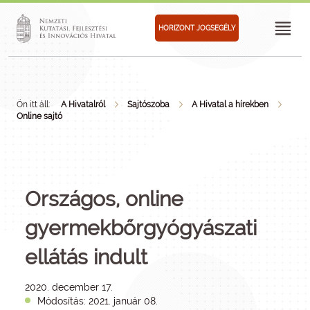
HORIZONT JOGSEGÉLY
Ön itt áll:
A Hivatalról
Sajtószoba
A Hivatal a hírekben
Online sajtó
Országos, online
gyermekbőrgyógyászati
ellátás indult
2020. december 17.
Módosítás: 2021. január 08.