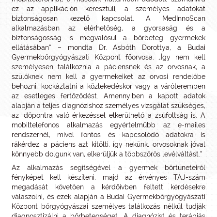
ez az applikáción keresztüli, a személyes adatokat
biztonságosan kezelő kapcsolat. A MedInnoScan
alkalmazásban az elérhetőség, a gyorsaság és a
biztonságosság is megvalósul a bőrbeteg gyermekek
ellátásában” – mondta Dr. Asbóth Dorottya, a Budai
Gyermekbőrgyógyászati Központ főorvosa. „Így nem kell
személyesen találkoznia a páciensnek és az orvosnak, a
szülőknek nem kell a gyermekeiket az orvosi rendelőbe
behozni, kockáztatni a közlekedéskor vagy a váróteremben
az esetleges fertőződést. Amennyiben a kapott adatok
alapján a teljes diagnózishoz személyes vizsgálat szükséges,
az időpontra való érkezéssel elkerülhető a zsúfoltság is. A
mobiltelefonos alkalmazás egyértelműbb az e-mailes
rendszernél, mivel fontos és kapcsolódó adatokra is
rákérdez, a páciens azt kitölti, így nekünk, orvosoknak jóval
könnyebb dolgunk van, elkerüljük a többszörös levélváltást.”
Az alkalmazás segítségével a gyermek bőrtüneteiről
fényképet kell készíteni, majd az érvényes TAJ-szám
megadását követően a kérdőívben feltett kérdésekre
válaszolni, és ezek alapján a Budai Gyermekbőrgyógyászati
Központ bőrgyógyászai személyes találkozás nélkül tudják
diagnosztizálni a bőrbetegséget. A diagnózist és terápiás