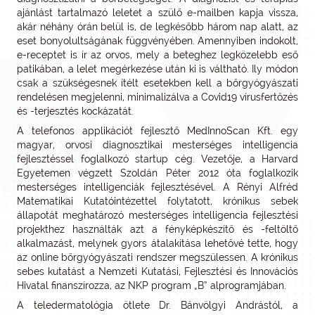
ajánlást tartalmazó leletet a szülő e-mailben kapja vissza,
akár néhány órán belül is, de legkésőbb három nap alatt, az
eset bonyolultságának függvényében. Amennyiben indokolt,
e-receptet is ír az orvos, mely a beteghez legközelebb eső
patikában, a lelet megérkezése után ki is váltható. Ily módon
csak a szükségesnek ítélt esetekben kell a bőrgyógyászati
rendelésen megjelenni, minimalizálva a Covid19 vírusfertőzés
és -terjesztés kockázatát.
A telefonos applikációt fejlesztő MedInnoScan Kft. egy
magyar, orvosi diagnosztikai mesterséges intelligencia
fejlesztéssel foglalkozó startup cég. Vezetője, a Harvard
Egyetemen végzett Szoldán Péter 2012 óta foglalkozik
mesterséges intelligenciák fejlesztésével. A Rényi Alfréd
Matematikai Kutatóintézettel folytatott, krónikus sebek
állapotát meghatározó mesterséges intelligencia fejlesztési
projekthez használták azt a fényképkészítő és -feltöltő
alkalmazást, melynek gyors átalakítása lehetővé tette, hogy
az online bőrgyógyászati rendszer megszülessen. A krónikus
sebes kutatást a Nemzeti Kutatási, Fejlesztési és Innovációs
Hivatal finanszírozza, az NKP program „B” alprogramjában.
A teledermatológia ötlete Dr. Bánvölgyi Andrástól, a