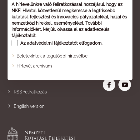
A hírlevelünkre való feliratkozással hozzájárul, hogy az
NKFI Hivatal közvetlenül megkeresse a legfrissebb
kutatási, fejlesztési és innovációs pályázatokkal, hazai és
nemzetközi hírekkel, eseményekkel. További
információkért, kérjük, olvassa el az
adatkezelési
tájékoztatót
.
Az
adatvédelmi tájékoztatót
elfogadom.
Beletekintek a legutóbbi hírlevélbe
Oldaltérkép
Hírlevél archívum
Nagyobb betű
RSS feliratkozás
English version