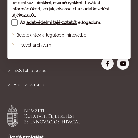
nemzetközi hírekkel, eseményekkel. További
információkért, kérjük, olvassa el az
adatkezelési
tájékoztatót
.
Az
adatvédelmi tájékoztatót
elfogadom.
Beletekintek a legutóbbi hírlevélbe
Oldaltérkép
Hírlevél archívum
Nagyobb betű
RSS feliratkozás
English version
Ügyfélszolgálat