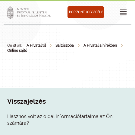
HORIZONT JOGSEGÉLY
Ön itt áll:
A Hivatalról
Sajtószoba
A Hivatal a hírekben
Online sajtó
Visszajelzés
Hasznos volt az oldal információtartalma az Ön
számára?