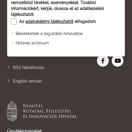
nemzetközi hírekkel, eseményekkel. További
információkért, kérjük, olvassa el az
adatkezelési
tájékoztatót
.
Az
adatvédelmi tájékoztatót
elfogadom.
Beletekintek a legutóbbi hírlevélbe
Oldaltérkép
Hírlevél archívum
Nagyobb betű
RSS feliratkozás
English version
Ügyfélszolgálat