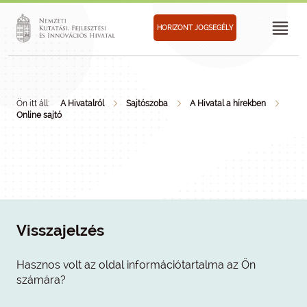
HORIZONT JOGSEGÉLY
Ön itt áll:
A Hivatalról
Sajtószoba
A Hivatal a hírekben
Online sajtó
Visszajelzés
Hasznos volt az oldal információtartalma az Ön
számára?