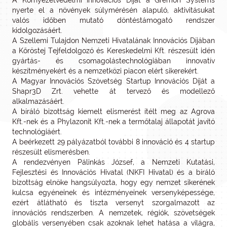
A Környezetvédelmi Innovációs Díjat a Gremon Systems
nyerte el a növények súlymérésén alapuló, aktivitásukat
valós időben mutató döntéstámogató rendszer
kidolgozásáért.
A Szellemi Tulajdon Nemzeti Hivatalának Innovációs Díjában
a Kőröstej Tejfeldolgozó és Kereskedelmi Kft. részesült idén
gyártás- és csomagolástechnológiában innovatív
készítményekért és a nemzetközi piacon elért sikerekért.
A Magyar Innovációs Szövetség Startup Innovációs Díját a
Shapr3D Zrt. vehette át tervező és modellező
alkalmazásáért.
A bíráló bizottság kiemelt elismerést ítélt meg az Agrova
Kft.-nek és a Phylazonit Kft.-nek a termőtalaj állapotát javító
technológiáért.
A beérkezett 29 pályázatból további 8 innováció és 4 startup
részesült elismerésben.
A rendezvényen Pálinkás József, a Nemzeti Kutatási,
Fejlesztési és Innovációs Hivatal (NKFI Hivatal) és a bíráló
bizottság elnöke hangsúlyozta, hogy egy nemzet sikerének
kulcsa egyéneinek és intézményeinek versenyképessége,
ezért átlátható és tiszta versenyt szorgalmazott az
innovációs rendszerben. A nemzetek, régiók, szövetségek
globális versenyében csak azoknak lehet hatása a világra,