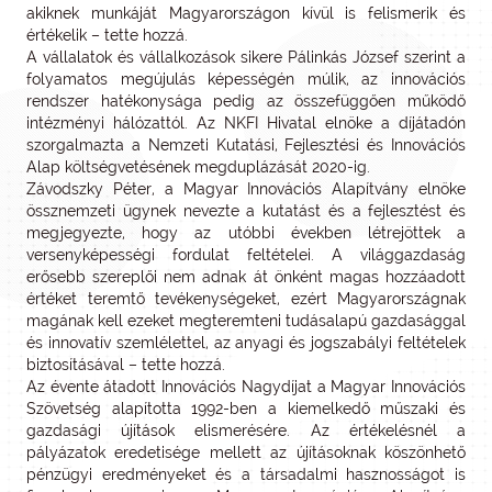
akiknek munkáját Magyarországon kívül is felismerik és
értékelik – tette hozzá.
A vállalatok és vállalkozások sikere Pálinkás József szerint a
folyamatos megújulás képességén múlik, az innovációs
rendszer hatékonysága pedig az összefüggően működő
intézményi hálózattól. Az NKFI Hivatal elnöke a díjátadón
szorgalmazta a Nemzeti Kutatási, Fejlesztési és Innovációs
Alap költségvetésének megduplázását 2020-ig.
Závodszky Péter, a Magyar Innovációs Alapítvány elnöke
össznemzeti ügynek nevezte a kutatást és a fejlesztést és
megjegyezte, hogy az utóbbi években létrejöttek a
versenyképességi fordulat feltételei. A világgazdaság
erősebb szereplői nem adnak át önként magas hozzáadott
értéket teremtő tevékenységeket, ezért Magyarországnak
magának kell ezeket megteremteni tudásalapú gazdasággal
és innovatív szemlélettel, az anyagi és jogszabályi feltételek
biztosításával – tette hozzá.
Az évente átadott Innovációs Nagydíjat a Magyar Innovációs
Szövetség alapította 1992-ben a kiemelkedő műszaki és
gazdasági újítások elismerésére. Az értékelésnél a
pályázatok eredetisége mellett az újításoknak köszönhető
pénzügyi eredményeket és a társadalmi hasznosságot is