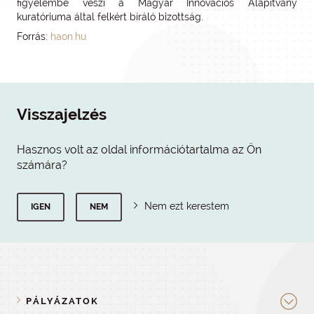
figyelembe veszi a Magyar Innovációs Alapítvány
kuratóriuma által felkért bíráló bizottság.
Forrás:
haon.hu
Visszajelzés
Hasznos volt az oldal információtartalma az Ön
számára?
Nem ezt kerestem
IGEN
NEM
PÁLYÁZATOK