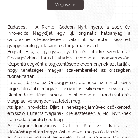
Megosztás
Budapest – A Richter Gedeon Nyrt. nyerte a 2017. évi
Innovációs Nagydíjat egy új, originális hatóanyag, a
cariprazine kifejlesztéséért, valamint az ebből készített
gyógyszerek gyártásáért és forgalmazásáért.
Bogsch Erik, a gyógyszergyártó cég elnöke szerdán az
Országházban tartott átadón elmondta: magyarországi
központú cégként a legjelentősebb eredménynek azt tartják,
hogy tehetséges magyar szakembereket az országban
tudnak tartani.
Latorcai János, az Országgyűlés alelnöke az elmúlt évek
legjelentősebb magyar innovációs sikerének nevezte a
Richter fejlesztését, amely – mint mondta – rendkívül erős
világpiaci versenyben született meg.
Az Ipari Innovációs Díjat a nehézgépjárművek csökkentett
emissziójú üzemanyagának kifejlesztéséért a Mol Nyrt.-nek
ítélte oda a bíráló bizottság.
Az Agrár Innovációs Díjat a Kite Zrt. kapta az
időjárásfüggetlen trágyázási rendszer megvalósításáért.