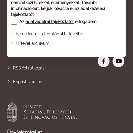
nemzetközi hírekkel, eseményekkel. További
információkért, kérjük, olvassa el az
adatkezelési
tájékoztatót
.
Az
adatvédelmi tájékoztatót
elfogadom.
Beletekintek a legutóbbi hírlevélbe
Oldaltérkép
Hírlevél archívum
Nagyobb betű
RSS feliratkozás
English version
Ügyfélszolgálat