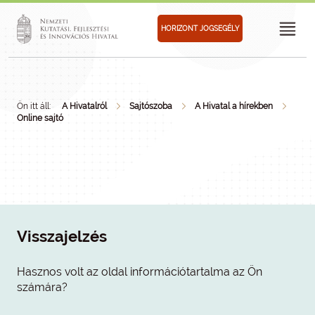
HORIZONT JOGSEGÉLY
Ön itt áll:
A Hivatalról
Sajtószoba
A Hivatal a hírekben
Online sajtó
Visszajelzés
Hasznos volt az oldal információtartalma az Ön
számára?