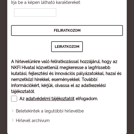
Írja be a képen látható karaktereket:
A hírlevelünkre való feliratkozással hozzájárul, hogy az
NKFI Hivatal közvetlenül megkeresse a legfrissebb
kutatási, fejlesztési és innovációs pályázatokkal, hazai és
nemzetközi hírekkel, eseményekkel. További
információkért, kérjük, olvassa el az
adatkezelési
tájékoztatót
.
Az
adatvédelmi tájékoztatót
elfogadom.
Beletekintek a legutóbbi hírlevélbe
Oldaltérkép
Hírlevél archívum
Nagyobb betű