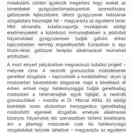
molekuláris szinten igyekszik megérteni, hogy ezeket az
ismereteket gyógyszertámadáspontok azonosítására,
gátlószerek fejlesztésére, létező gyógyszerek hatásának
vizsgálatára használják fel – magyarázta az egyetemi tanár.
Mint elmondta, kutatócsoportja munkájának eddigi
eredményeként a különböző immunsejtekben a jelátviteli
folyamatokat gyógyszeresen tudják gátolni, ehhez
kapcsolódóan nemrég engedélyezték Európában is egy
tirozin-kináz gátlószer terápiás alkalmazását reumatoid
artritiszben.
A most elnyert pályázatban megvalósuló kutatási projekt –
melynek címe A neutrofil granulociták működésének
genetikai vizsgálata – kapcsolódik a korábbiakhoz: olyan új
módszertan bevezetésén dolgoznak majd a következő öt
évben, amivel nagy hatékonysággal tudják genetikailag
módosítani a fehérvérsejtek egyik fajtáját, a neutrofil
granulocitákat – mondta el Dr. Mócsai Attila. Az eddigi
kísérletek során elsősorban transzgenikus (genetikailag
módosított) egereket vizsgáltak, amelyek alkalmasak
bizonyos folyamatok élő szervezetben történő követésére,
ám a jelenlegi módszerek csak kis hatékonyságú
vizsgálatokat tesznek lehetővé – magyarázta az egyetemi