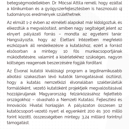
betegségmodellekben. Dr. Mócsai Attila reméli, hogy ezáltal
a klinikumban és a gyógyszerfejlesztésben is hasznosuló új
tudományos eredmények születhetnek.
Az elmúlt 1-2 évben az elméleti alapokat már kidolgoztuk, és
elkezdtük a megvalósítást, amiben nagy segítséget jelent az
elnyert pályázati forrás – mondta az egyetemi tanár.
Hangsúlyozta, hogy az Élettani Intézetben megfelelő
eszközpark áll rendelkezésre a kutatáshoz, ezért a forrást
elsősorban a mintegy 10 fős munkacsoportjának
működtetésére, valamint a kísérletekhez szükséges, nagyon
költséges reagensek beszerzésére fogják fordítani.
Az Élvonal kutatói kiválósági program a legdinamikusabb
alkotási szakaszban lévő kutatók támogatásával ösztönzi,
hogy a kutatás nemzetközi élvonalában szakterületük
formálóiként, vezető kutatóként projektjeik megvalósításával
hozzájáruljanak Magyarország felzárkózásához fejlettebb
országokhoz – olvasható a Nemzeti Kutatási, Fejlesztési és
Innovációs Hivatal honlapján. A pályázaton összesen 12
kutatócsoport-vezető nyert el egyenként 200 és 300 millió
forint közötti, összességében mintegy 3,24 milliárd forintnyi
támogatást.