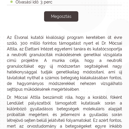
Olvasási idő: 3 perc
Megosztás
Az Élvonal kutatói kiválósági program keretében öt évre
szóló, 300 millió forintos támogatást nyert el Dr. Mócsai
Attila, az Élettani Intézet egyetemi tanára és kutatócsoportja
a neutrofil granulociták működésének genetikai vizsgálata
című projektre. A munka célja, hogy a neutrofil
granulocitákat egy új módszertan segítségével nagy
hatékonysággal tudják genetikailag módosítani, ami új
távlatokat nyithat a számos betegség kialakulásában fontos,
de hagyományos módszerekkel nehezen vizsgálható
sejttípus működésének megértésében.
Dr. Mócsai Attila beszámolt róla, hogy a korábbi, főként
Lendület pályázatból támogatott kutatásaik során a
különböző gyulladásos betegségek molekuláris alapjait
próbálták megérteni, és jellemezni a gyulladás során
létrejövő sejten belüli jelátviteli folyamatokat. Ez azért fontos,
mert az orvostudomány a betegségeket egyre inkább