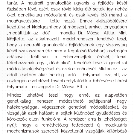
tanár. A neutrofil granulociták ugyanis a fejlődés késői
fázisában lévő, ezért csak rövid ideig élő sejtek, így nehéz
őket genetikailag módosítani, és csak kevés idő marad a
megfigyelésükre – tette hozzá. Ennek kiküszöbölésére
kezdtünk el kidolgozni egy új módszert, amivel lényegében
„megállítjuk az időt” – mondta Dr. Mócsai Attila. Mint
kifejtette: az alkalmazott modellrendszer lehetővé teszi,
hogy a neutrofil granulociták fejlődésének egy viszonylag
késői szakaszában (de nem a legutolsó fázisban) ösztrogén
adásával leállítsák a fehérvérsejtek érését, tehát
létrehozzanak egy „időablakot”, lehetővé téve a genetikai
módosítások elvégzését és ezek ellenőrzését. Miután ez – az
adott esetben akár hetekig tartó – folyamat lezajlott, az
ösztrogén elvételével tovább folytatódik a fehérvérsejt érési
folyamata – összegezte Dr. Mócsai Attila.
Mindez lehetővé teszi, hogy ennél az alapvetően
genetikailag nehezen módosítható sejttípusnál nagy
hatékonysággal végezzenek genetikai módosításokat, és
vizsgálják azok hatását a sejtek különböző gyulladásos és
kórokozók elleni funkcióira. A rendszer arra is lehetőséget
nyújt, hogy a remélhetőleg felfedezett új molekuláris
mechanizmusok szerepét közvetlenül vizsgálják különböző