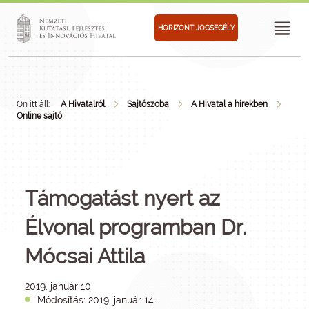
HORIZONT JOGSEGÉLY
Ön itt áll:
A Hivatalról
Sajtószoba
A Hivatal a hírekben
Online sajtó
Támogatást nyert az
Élvonal programban Dr.
Mócsai Attila
2019. január 10.
Módosítás: 2019. január 14.