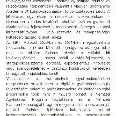
tevékenységét ösztönözte. Emellett 25 milliárd forintot 26
felsőoktatási intézményben, valamint a Magyar Tudományos
Akadémia 17 kutatóközpontjában folyó kutatásokra jutott. A
kifizetések egy része a nemzetközi szervezetekben –
elsősorban a tudás bővítését lehetővé tévő és gyakorlati
alkalmazások fejlesztését is megalapozó költséges kutatási
infrastruktúrákban – való részvétel és bekapcsolódás
költségeit, tagsági díjakat fedezi.
Az NKFI Alapból 2016-ban és 2017-ben megpályázható
felhívásokra 2017-ben kifizetett legnagyobb összegű, több
mint 20 milliárd forintos kifizetés a vállalati kfi
tevékenységeket – házon belüli kutatás-fejlesztést, a
startup-ökoszisztéma építését, exportorientált innovációt
vagy iparjogvédelmet – ösztönző konstrukciók keretében
támogatott projektekhez került.
Vállalkozások és kutatóhelyek együttműködésében
megvalósuló projektekben a digitális gyártástechnológia
fejlesztésére, valamint agrár-innovációra és biotechnológiai
programokra több mint 7 milliárd forintot, a Nemzeti
Agykutatási Program folytatására és a Nemzeti
Kvantumtechnológiai Program megvalósítására összesen 3,7
milliárd forintot, felfedező kutatásokra (kutatói
kezdeményezésű témapályázatokra és posztdoktorok