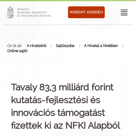
HORIZONT JOGSEGÉLY
Ön itt áll:
A Hivatalról
Sajtószoba
A Hivatal a hírekben
Online sajtó
Tavaly 83,3 milliárd forint
kutatás-fejlesztési és
innovációs támogatást
fizettek ki az NFKI Alapból