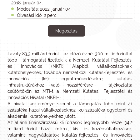
2018. január 04.
Módosítás: 2022. január 04.
Olvasási idő: 2 perc
Megosztás
Tavaly 83,3 milliárd forint - az előző évinél 300 millió forinttal
több - támogatást fizettek ki a Nemzeti Kutatási, Fejlesztési
és Innovációs (NKFI) Alapból vállalkozásoknak,
kutatóhelyeknek, továbbá nemzetközi kutatás-fejlesztési és
innovációs (kfi) együttműködésekre, kutatási
infrastruktúrákhoz való hozzáférésre - tájékoztatta
csütörtökön az MTI-t a Nemzeti Kutatási, Fejlesztési és
Innovációs Hivatal (NKFIH).
A hivatal közleménye szerint a támogatás több mint 41
százaléka hazai vállalkozásokhoz, 30 százaléka egyetemi és
akadémiai kutatóhelyekhez jutott.
Az állami finanszírozású kfi források legnagyobb része, 34,2
milliárd forint hazai mikro-, kis- és középvállalkozások,
valamint nagyvállalatok kutatás-fejlesztési és innovációs