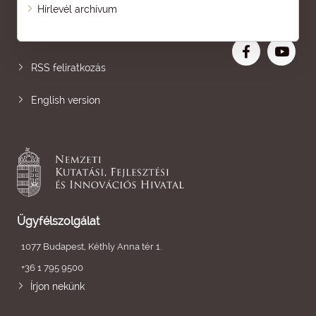
Oldaltérkép
Hírlevél archívum
Nagyobb betű
RSS feliratkozás
English version
Ügyfélszolgálat
1077 Budapest, Kéthly Anna tér 1.
+36 1 795 9500
Írjon nekünk