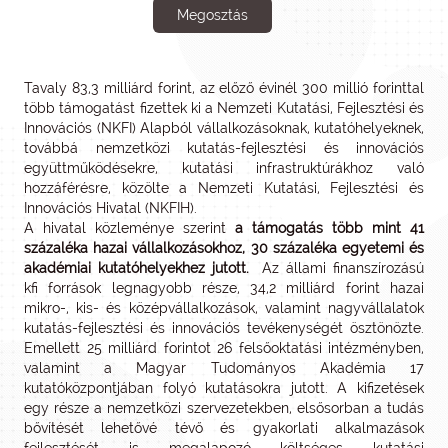
Megosztás
Tavaly 83,3 milliárd forint, az előző évinél 300 millió forinttal
több támogatást fizettek ki a Nemzeti Kutatási, Fejlesztési és
Innovációs (NKFI) Alapból vállalkozásoknak, kutatóhelyeknek,
továbbá nemzetközi kutatás-fejlesztési és innovációs
együttműködésekre, kutatási infrastruktúrákhoz való
hozzáférésre, közölte a Nemzeti Kutatási, Fejlesztési és
Innovációs Hivatal (NKFIH).
A hivatal közleménye szerint
a támogatás több mint 41
százaléka hazai vállalkozásokhoz, 30 százaléka egyetemi és
akadémiai kutatóhelyekhez jutott.
Az állami finanszírozású
kfi források legnagyobb része, 34,2 milliárd forint hazai
mikro-, kis- és középvállalkozások, valamint nagyvállalatok
kutatás-fejlesztési és innovációs tevékenységét ösztönözte.
Emellett 25 milliárd forintot 26 felsőoktatási intézményben,
valamint a Magyar Tudományos Akadémia 17
kutatóközpontjában folyó kutatásokra jutott. A kifizetések
egy része a nemzetközi szervezetekben, elsősorban a tudás
bővítését lehetővé tévő és gyakorlati alkalmazások