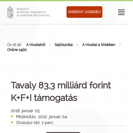
HORIZONT JOGSEGÉLY
Ön itt áll:
A Hivatalról
Sajtószoba
A Hivatal a hírekben
Online sajtó
Tavaly 83,3 milliárd forint
K+F+I támogatás
2018. január 05.
Módosítás: 2022. január 04.
Olvasási idő: 2 perc