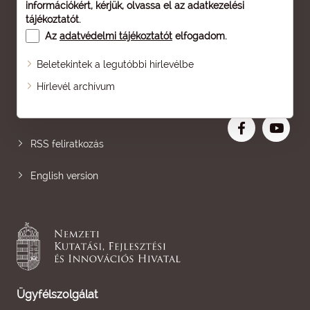
információkért, kérjük, olvassa el az
adatkezelési
tájékoztatót
.
Az
adatvédelmi tájékoztatót
elfogadom.
Beletekintek a legutóbbi hírlevélbe
Oldaltérkép
Hírlevél archívum
Nagyobb betű
RSS feliratkozás
English version
Ügyfélszolgálat