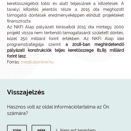
keretösszegéből több év alatt teljesülnek a kifizetések. A
tavalyi kifizetés jelentős része a 2015 óta meghozott
támogatói döntések eredményeképpen elindult projekteket
finanszírozta.
Az NKFI Alap pályázati kiírásaiból 2015 óta mintegy 2000
projekt vissza nem térítendő támogatásáról született döntés,
közel 250 milliárd forint értékben. Az NKFI Alap idei
programstratégiája szerint
a 2018-ban meghirdetendő
pályázati konstrukciók teljes keretösszege 81,85 milliárd
forint lesz.
Forrás:
medicalonline.hu
Visszajelzés
Hasznos volt az oldal információtartalma az Ön
számára?
Nem ezt kerestem
IGEN
NEM