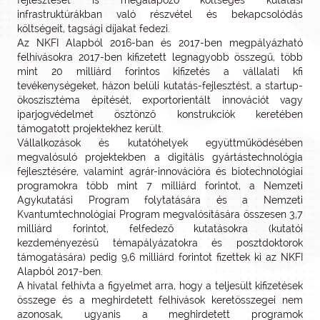
fejlesztését is megalapozó költséges kutatási
infrastruktúrákban való részvétel és bekapcsolódás
költségeit, tagsági díjakat fedezi.
Az NKFI Alapból 2016-ban és 2017-ben megpályázható
felhívásokra 2017-ben kifizetett legnagyobb összegű, több
mint 20 milliárd forintos kifizetés a vállalati kfi
tevékenységeket, házon belüli kutatás-fejlesztést, a startup-
ökoszisztéma építését, exportorientált innovációt vagy
iparjogvédelmet ösztönző konstrukciók keretében
támogatott projektekhez került.
Vállalkozások és kutatóhelyek együttműködésében
megvalósuló projektekben a digitális gyártástechnológia
fejlesztésére, valamint agrár-innovációra és biotechnológiai
programokra több mint 7 milliárd forintot, a Nemzeti
Agykutatási Program folytatására és a Nemzeti
Kvantumtechnológiai Program megvalósítására összesen 3,7
milliárd forintot, felfedező kutatásokra (kutatói
kezdeményezésű témapályázatokra és posztdoktorok
támogatására) pedig 9,6 milliárd forintot fizettek ki az NKFI
Alapból 2017-ben.
A hivatal felhívta a figyelmet arra, hogy a teljesült kifizetések
összege és a meghirdetett felhívások keretösszegei nem
azonosak, ugyanis a meghirdetett programok