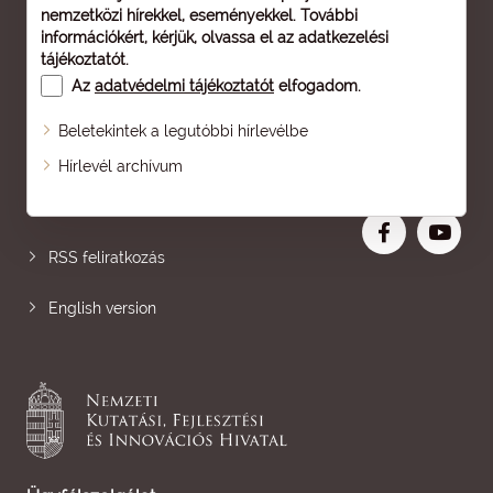
nemzetközi hírekkel, eseményekkel. További
információkért, kérjük, olvassa el az
adatkezelési
tájékoztatót
.
Az
adatvédelmi tájékoztatót
elfogadom.
Beletekintek a legutóbbi hírlevélbe
Oldaltérkép
Hírlevél archívum
Nagyobb betű
RSS feliratkozás
English version