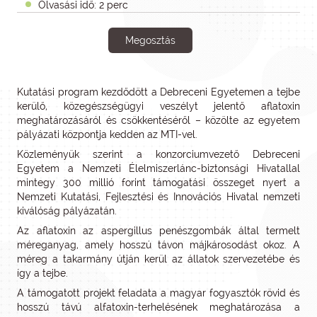
Olvasási idő: 2 perc
Megosztás
Kutatási program kezdődött a Debreceni Egyetemen a tejbe
kerülő, közegészségügyi veszélyt jelentő aflatoxin
meghatározásáról és csökkentéséről – közölte az egyetem
pályázati központja kedden az MTI-vel.
Közleményük szerint a konzorciumvezető Debreceni
Egyetem a Nemzeti Élelmiszerlánc-biztonsági Hivatallal
mintegy 300 millió forint támogatási összeget nyert a
Nemzeti Kutatási, Fejlesztési és Innovációs Hivatal nemzeti
kiválóság pályázatán.
Az aflatoxin az aspergillus penészgombák által termelt
méreganyag, amely hosszú távon májkárosodást okoz. A
méreg a takarmány útján kerül az állatok szervezetébe és
így a tejbe.
A támogatott projekt feladata a magyar fogyasztók rövid és
hosszú távú alfatoxin-terhelésének meghatározása a