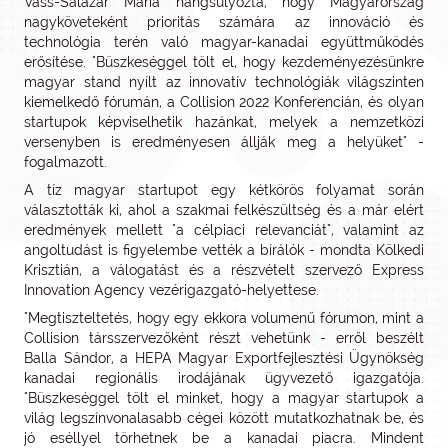
Vass-Salazar Mária hangsúlyozta, hogy Magyarország
nagyköveteként prioritás számára az innováció és
technológia terén való magyar-kanadai együttműködés
erősítése. "Büszkeséggel tölt el, hogy kezdeményezésünkre
magyar stand nyílt az innovatív technológiák világszinten
kiemelkedő fórumán, a Collision 2022 Konferencián, és olyan
startupok képviselhetik hazánkat, melyek a nemzetközi
versenyben is eredményesen állják meg a helyüket" -
fogalmazott.
A tíz magyar startupot egy kétkörös folyamat során
választották ki, ahol a szakmai felkészültség és a már elért
eredmények mellett "a célpiaci relevanciát", valamint az
angoltudást is figyelembe vették a bírálók - mondta Kölkedi
Krisztián, a válogatást és a részvételt szervező Express
Innovation Agency vezérigazgató-helyettese.
"Megtiszteltetés, hogy egy ekkora volumenű fórumon, mint a
Collision társszervezőként részt vehetünk - erről beszélt
Balla Sándor, a HEPA Magyar Exportfejlesztési Ügynökség
kanadai regionális irodájának ügyvezető igazgatója.
"Büszkeséggel tölt el minket, hogy a magyar startupok a
világ legszínvonalasabb cégei között mutatkozhatnak be, és
jó eséllyel törhetnek be a kanadai piacra. Mindent