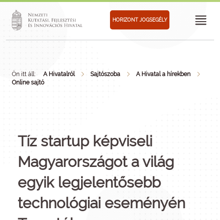
HORIZONT JOGSEGÉLY
Ön itt áll:
A Hivatalról
Sajtószoba
A Hivatal a hírekben
Online sajtó
Tíz startup képviseli
Magyarországot a világ
egyik legjelentősebb
technológiai eseményén