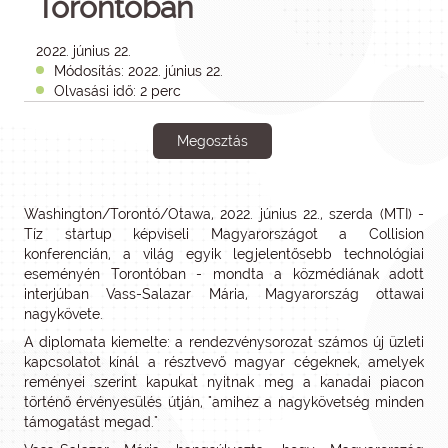
Torontóban
2022. június 22.
Módosítás: 2022. június 22.
Olvasási idő: 2 perc
Megosztás
Washington/Torontó/Otawa, 2022. június 22., szerda (MTI) -
Tíz startup képviseli Magyarországot a Collision
konferencián, a világ egyik legjelentősebb technológiai
eseményén Torontóban - mondta a közmédiának adott
interjúban Vass-Salazar Mária, Magyarország ottawai
nagykövete.
A diplomata kiemelte: a rendezvénysorozat számos új üzleti
kapcsolatot kínál a résztvevő magyar cégeknek, amelyek
reményei szerint kapukat nyitnak meg a kanadai piacon
történő érvényesülés útján, "amihez a nagykövetség minden
támogatást megad."