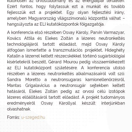
különösen az orvostudomány és az energiaipar területén.
Ezért fontos, hogy folytassuk ezt a munkát és tovább
fejlesszük ezt a projektet. Egy olyan fejlesztési irány,
amelyben Magyarország világszínvonalú központtá válhat –
hangsúlyozta az ELI kutatóközpontok főigazgatója.
A konferencia első részében Osvay Károly, Parvin Varmazyar,
Kovács Attila és Elekes Zoltán a lézeres neutronkeltés
technológiájáról tartott előadást, majd Osvay Károly
átfogóan ismertette a transzmutációs projektet, Hideghéty
Katalin a lézerrel keltett részecskékkel történő sugárbiológiai
kísérletekről beszélt, Gérard Mourou pedig visszaemlékezett
az ELI kutatóközpont születésére. A konferencia utolsó
részében a lézeres neutronkeltés alkalmazásairól volt szó:
Sandra Moretto a neutronsugaras kamionellenőrzésről,
Mantas Grigalavicius a neutronsugár sejtekben keltett
hatásáról, Elekes Zoltán pedig az orvosi célú izotópok
lézeres előállításáról tartott előadást. A projekt tudományos
eredményeiről Osvay Károllyal készült interjúnkban
olvashatnak.
Forrás:
u-szeged.hu