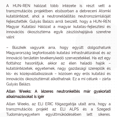
A HUN-REN hálózat több intézete is részt vett a
transzmutációs projektben; elsősorban a debreceni Atomki
kutatóintézet, ahol a neutronelőállítás neutronszámlálóját
fejlesztették. Gulyás Balázs arról beszélt, hogy a HUN-REN
Magyar Kutatási Hálózat a magyar kutatás-fejlesztési és
innovációs ökoszisztéma egyik zászlóshajójává szeretne
válni:
– Büszkék vagyunk arra, hogy együtt dolgozhatunk
Magyarország legfontosabb kutatási infrastruktúráival és az
innováció területén tevékenykedő szervezetekkel. Ha ezt egy
flottához hasonlítjuk, akkor az élen haladó hajók –
kutatóintézetek, egyetemek, nagy gazdasági szereplők és
kis- és középvállalkozások – közösen egy erős kutatási és
innovációs ökoszisztémát alkothatnak. Ez a mi célunk – zárta
Gulyás Balázs.
Allan Weeks: A lézeres neutronkeltés már gyakorlati
alkalmazásokat is ígér
Allan Weeks, az ELI ERIC főigazgatója utalt arra, hogy a
transzmutációs projekt az ELI ALPS és a Szegedi
Tudományegyetem együttműködésében lett sikeres.