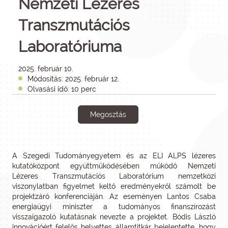
Nemzeti Lézeres
Transzmutációs
Laboratóriuma
2025. február 10.
Módosítás: 2025. február 12.
Olvasási idő: 10 perc
Megosztás
A Szegedi Tudományegyetem és az ELI ALPS lézeres
kutatóközpont együttműködésében működő Nemzeti
Lézeres Transzmutációs Laboratórium nemzetközi
viszonylatban figyelmet keltő eredményekről számolt be
projektzáró konferenciáján. Az eseményen Lantos Csaba
energiaügyi miniszter a tudományos finanszírozást
visszaigazoló kutatásnak nevezte a projektet. Bódis László
innovációért felelős helyettes államtitkár bejelentette, hogy