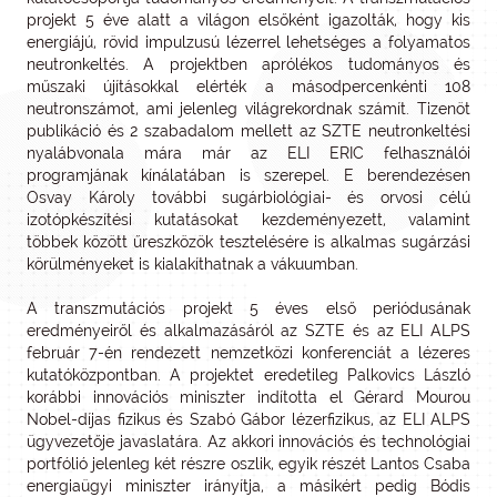
projekt 5 éve alatt a világon elsőként igazolták, hogy kis
energiájú, rövid impulzusú lézerrel lehetséges a folyamatos
neutronkeltés. A projektben aprólékos tudományos és
műszaki újításokkal elérték a másodpercenkénti 108
neutronszámot, ami jelenleg világrekordnak számít. Tizenöt
publikáció és 2 szabadalom mellett az SZTE neutronkeltési
nyalábvonala mára már az ELI ERIC felhasználói
programjának kínálatában is szerepel. E berendezésen
Osvay Károly további sugárbiológiai- és orvosi célú
izotópkészítési kutatásokat kezdeményezett, valamint
többek között űreszközök tesztelésére is alkalmas sugárzási
körülményeket is kialakíthatnak a vákuumban.
A transzmutációs projekt 5 éves első periódusának
eredményeiről és alkalmazásáról az SZTE és az ELI ALPS
február 7-én rendezett nemzetközi konferenciát a lézeres
kutatóközpontban. A projektet eredetileg Palkovics László
korábbi innovációs miniszter indította el Gérard Mourou
Nobel-díjas fizikus és Szabó Gábor lézerfizikus, az ELI ALPS
ügyvezetője javaslatára. Az akkori innovációs és technológiai
portfólió jelenleg két részre oszlik, egyik részét Lantos Csaba
energiaügyi miniszter irányítja, a másikért pedig Bódis