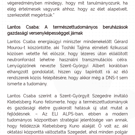
végeredményben mindegy, hogy mit tanulmányozunk, ha
elég értelmesek vagyunk ahhoz, hogy az élet alapelveit,
szerkezetét megértsük.”
Lantos Csaba: A természettudományos beruházások
gazdasági versenyképességgel járnak
Lantos Csaba energiaügyi miniszter mindenekelőtt Gérard
Mourou-t köszöntötte, aki Toshiki Tajima elméleti fizikussal
közösen vetette fel először, hogy lézeres úton előállított
neutronforrást lehetne használni transzmutációs célra.
Lenyűgözőnek nevezte Szent-Györgyi Albert korábban
elhangzott gondolatát, hiszen úgy tapintott rá az élő
rendszerek közös felépítésére, hogy akkor még a DNS-t sem
ismerte a tudomány.
Lantos Csaba szerint a Szent-Györgyit Szegedre invitáló
Klebelsberg Kuno felismerte, hogy a természettudományok
és gazdasági életre gyakorolt hatásuk új utat mutat a
fejlődésnek. – Az ELI ALPS-ban, ebben a modern
tudományos központban stratégiai jelentősége van annak,
hogy felidézzük Klebelsberg Kuno alakját. Ő volt az, aki
oktatási központtá változtatta Szegedet, ahol minden polgár