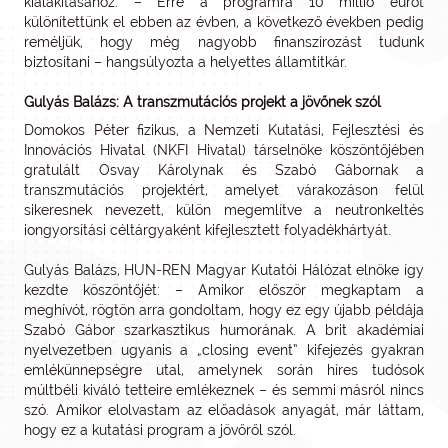
kialakításához. – Erre a programra 10 millió eurót
különítettünk el ebben az évben, a következő években pedig
reméljük, hogy még nagyobb finanszírozást tudunk
biztosítani – hangsúlyozta a helyettes államtitkár.
Gulyás Balázs: A transzmutációs projekt a jövőnek szól
Domokos Péter fizikus, a Nemzeti Kutatási, Fejlesztési és
Innovációs Hivatal (NKFI Hivatal) társelnöke köszöntőjében
gratulált Osvay Károlynak és Szabó Gábornak a
transzmutációs projektért, amelyet várakozáson felül
sikeresnek nevezett, külön megemlítve a neutronkeltés
iongyorsítási céltárgyaként kifejlesztett folyadékhártyát.
Gulyás Balázs, HUN-REN Magyar Kutatói Hálózat elnöke így
kezdte köszöntőjét: – Amikor először megkaptam a
meghívót, rögtön arra gondoltam, hogy ez egy újabb példája
Szabó Gábor szarkasztikus humorának. A brit akadémiai
nyelvezetben ugyanis a „closing event” kifejezés gyakran
emlékünnepségre utal, amelynek során híres tudósok
múltbéli kiváló tetteire emlékeznek – és semmi másról nincs
szó. Amikor elolvastam az előadások anyagát, már láttam,
hogy ez a kutatási program a jövőről szól.