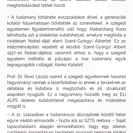
megfontolásokat tettek hozzá.
– A tudomány története évszázadokon átível, a generációk
kutatói folyamatosan bővítették az ismereteket. A szegedi
egyetemen figyelemreméltó volt, hogy Klebelsberg Kuno
létrehozta azt a biokémiai kutatóhelyet, amelyre meghívta a
rövidesen Nobel-díjat elérő Szent-Györgyi Albertet. Ez az
intézményépítés vezetett el később Szent-Györgyi Albert
1937-es Nobel-díjához, valamint ahhoz is, hogy a szegedi
egyetem indította el pályáján a mai tudomány egyik
legragyogóbb csillagát, Karikó Katalint.
Prof. Dr. Rovó László szerint a szegedi egyetemnek hasonló
hagyományi vannak a lézerfizikában is; ennek a területnek az
oktatása és kutatása is megbízható és jól strukturált
alapokon nyugszik. Ez a hagyomány húzódik meg az ELI
ALPS lézeres kutatóintézet megalapítása és működése
mögött is.
– A 21. században a tudományos diszciplínák közötti határ
egyre inkább elmosódik – húzta alá az SZTE rektora. – Saját
tapasztalataim alapján elmondhatom, hogy egy sikeres
cochleáris implantátum beültetési program nemcsak klinikai