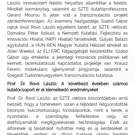
László, innovációért felelős helyettes államtitkár a felelős.
Mindkét kormánytag, valamint az SZTE kutatóprofesszora,
Gérard Mourou is jelen volt a transzmutációs projekt
zárókonferenciáján. Az esemény házigazdája, Szabó Gábor
rajtuk kívül Rovó László egyetemi tanárt, az SZTE rektorát,
Domokos Péter fizikust, a Nemzeti Kutatási, Fejlesztési és
Innovációs Hivatal (NKFI Hivatal) társelnökét, Gulyás Balázs
agykutatót, a HUN-REN Magyar Kutatói Hálózat elnökét és
Allen Weekst, az ELI ERIC főigazgatóját köszöntötte. Szabó
Gábor úgy értékelte, a jelenlegi innovációs politikának két
kiemelt, lézerkutatással kapcsolatos projektje van: Krausz
Ferenc molekuláris ujjlenyomat programja, valamint a
Szegedi Tudományegyetem transzmutációs kutatása.
Prof. Dr. Rovó László: A következő években számos
kutatócsoport ér el kiemelkedő eredményeket
Prof. Dr. Rovó László, az SZTE rektora köszöntőjében arról
beszélt, hogy a történelem során a fejlődést felgyorsították
bizonyos kulcsfontosságú fordulópontok, mint a kerék, a
nyomtatás, a számítógép felfedezése, vagy az
életfolyamatok megfigyelésének technológiája. Ezek az
áttörések új távlatokat nyitottak meg és új kérdéseket is
felvetettek, amihez az úttörő tudósok utódai további