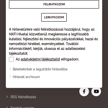
A hírlevelünkre való feliratkozással hozzájárul, hogy az
NKFI Hivatal közvetlenül megkeresse a legfrissebb
kutatási, fejlesztési és innovációs pályázatokkal, hazai és
nemzetközi hírekkel, eseményekkel. További
információkért, kérjük, olvassa el az
adatkezelési
tájékoztatót
.
Az
adatvédelmi tájékoztatót
elfogadom.
Beletekintek a legutóbbi hírlevélbe
Oldaltérkép
Hírlevél archívum
Nagyobb betű
RSS feliratkozás