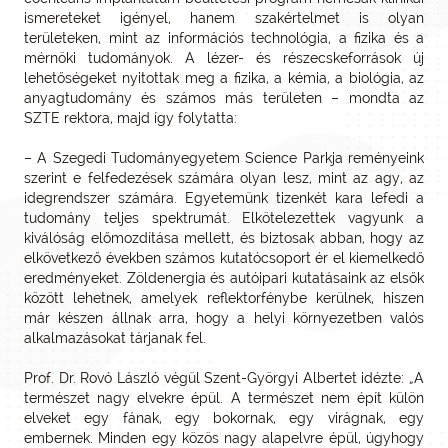
ismereteket igényel, hanem szakértelmet is olyan
területeken, mint az információs technológia, a fizika és a
mérnöki tudományok. A lézer- és részecskeforrások új
lehetőségeket nyitottak meg a fizika, a kémia, a biológia, az
anyagtudomány és számos más területen – mondta az
SZTE rektora, majd így folytatta:
– A Szegedi Tudományegyetem Science Parkja reményeink
szerint e felfedezések számára olyan lesz, mint az agy, az
idegrendszer számára. Egyetemünk tizenkét kara lefedi a
tudomány teljes spektrumát. Elkötelezettek vagyunk a
kiválóság előmozdítása mellett, és biztosak abban, hogy az
elkövetkező években számos kutatócsoport ér el kiemelkedő
eredményeket. Zöldenergia és autóipari kutatásaink az elsők
között lehetnek, amelyek reflektorfénybe kerülnek, hiszen
már készen állnak arra, hogy a helyi környezetben valós
alkalmazásokat tárjanak fel.
Prof. Dr. Rovó László végül Szent-Györgyi Albertet idézte: „A
természet nagy elvekre épül. A természet nem épít külön
elveket egy fának, egy bokornak, egy virágnak, egy
embernek. Minden egy közös nagy alapelvre épül, úgyhogy