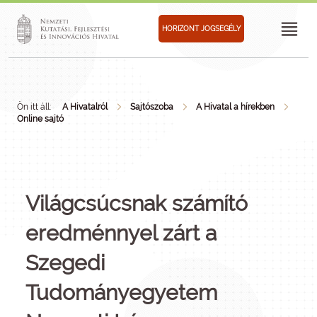
HORIZONT JOGSEGÉLY
Ön itt áll:
A Hivatalról
Sajtószoba
A Hivatal a hírekben
Online sajtó
Világcsúcsnak számító
eredménnyel zárt a
Szegedi
Tudományegyetem