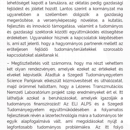
lehetőséget kapott a tanulásra, az oktatás pedig gazdasági
fejlődést és jólétet hozott. Lantos szerint a kormányzat ma
ugyanebben a szellemben dolgozik: a gazdaság
megerősítése, a versenyképesség növelése, a kutatás,
fejlesztés és innováció támogatása, valamint a tudományos
és gazdasági szektorok közötti együttműködés elősegítése
érdekében. Ugyanakkor hisznek a kapcsolatok kiépítésében
is, ami azt jelenti, hogy a hagyományos partnerek mellett az
erőteljesen fejlődő tudományterületekkel szorosabb
kapcsolatokat alakítanak ki.
– Megtiszteltetés volt számomra, hogy ma részt vehettem
két olyan rendezvényen, amelyek ezeket az értékeket és
elveket képviselik. Átadtuk a Szegedi Tudományegyetem
Science Parkjának elkészült közművesítését és úthálózatát,
majd örömmel hallottam, hogy a Lézeres Transzmutációs
Nemzeti Laboratórium projekt szép eredményeket ért el. Itt
láthatjuk azokat a beruházásokat, amelyek igazolják a
tudományos finanszírozást! Az ELI ALPS és a Szegedi
Tudományegyetem együttműködésében a folyamatos
fejlesztések révén a lézertechnológia mára a tudományos tér
egyik alapfogalmává vált, ami megoldásokat nyújt a
legfontosabb tudományos problémákra. Az itt folyó