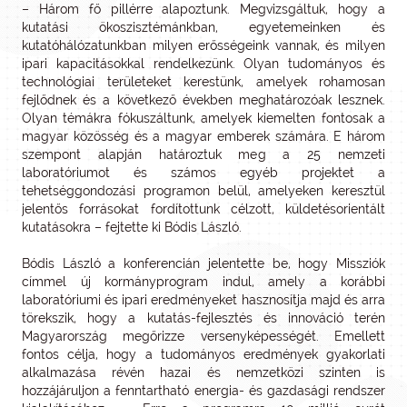
– Három fő pillérre alapoztunk. Megvizsgáltuk, hogy a
kutatási ökoszisztémánkban, egyetemeinken és
kutatóhálózatunkban milyen erősségeink vannak, és milyen
ipari kapacitásokkal rendelkezünk. Olyan tudományos és
technológiai területeket kerestünk, amelyek rohamosan
fejlődnek és a következő években meghatározóak lesznek.
Olyan témákra fókuszáltunk, amelyek kiemelten fontosak a
magyar közösség és a magyar emberek számára. E három
szempont alapján határoztuk meg a 25 nemzeti
laboratóriumot és számos egyéb projektet a
tehetséggondozási programon belül, amelyeken keresztül
jelentős forrásokat fordítottunk célzott, küldetésorientált
kutatásokra – fejtette ki Bódis László.
Bódis László a konferencián jelentette be, hogy Missziók
címmel új kormányprogram indul, amely a korábbi
laboratóriumi és ipari eredményeket hasznosítja majd és arra
törekszik, hogy a kutatás-fejlesztés és innováció terén
Magyarország megőrizze versenyképességét. Emellett
fontos célja, hogy a tudományos eredmények gyakorlati
alkalmazása révén hazai és nemzetközi szinten is
hozzájáruljon a fenntartható energia- és gazdasági rendszer