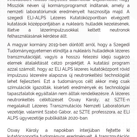
Missziók néven új kormányprogramot indítanak, amely a
nemzeti laboratóriumok eredményeit hasznosítja majd. A
szegedi ELI-ALPS Lézeres Kutatóközpontban elvégzett
kutatások középpontjában a nukleáris hulladék kezelésének,
illetve a lézerimpulzusokkal keltett neutronok
felhasználásának kérdése állt.
A magyar kormány 2019-ben döntött arról, hogy a Szegedi
Tudományegyetemen elindítja a nukleáris hulladékok lézeres
transzmutációját, vagyis a hosszú felezési idejű sugárzó
elemek átalakítását célzó projektjét. A kutatási program
azzal számolt, hogy az ELI ALPS lézeres kutatóközpont rövid
impulzusú lézereire alapozva új neutronkeltési technológiát
lehet fejleszteni. Ezt a tudományos célt akkor még csak
szimulációk igazolták, kísérleti eredmények és technológiai
tapasztalatok egyáltalán nem álltak rendelkezésre. A lézeres
neutronkeltés célkitűzését Osvay Károly, az SZTE-n
megalakult Lézeres Transzmutációs Nemzeti Laboratórium
vezetője, valamint Szabó Gábor, az SZTE professzora, az ELI
ALPS ügyvezetője publikálták 2020-ban.
Osvay Károly a napokban interjúban fejtette ki
kutatócsoportja tudományos eredményeit. A transzmutációs