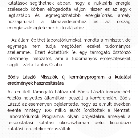
kutatások segíthetnek abban, hogy a nukleáris energia
szélesebb körben elfogadottá váljon, hiszen ez az egyik
legtisztább és legmegbízhatóbb energiaforrás, amely
hozzájárulhat a klímavédelemhez és az ország
energiaszükségleteinek biztosításához.
– Az állam építhet laboratóriumokat, mondta a miniszter, de
egymaga nem tudja megtölteni ezeket tudományos
szellemmel. Ezért építettünk fel egy támogató ösztönző
intézményi hálózatot, ami a tudományos erőfeszítéseket
segíti – zárta Lantos Csaba.
Bódis László: Missziók, új kormányprogram a kutatási
eredmények hasznosítására
Az említett támogató hálózatról Bódis László innovációért
felelős helyettes államtitkár beszélt a konferencián. Bódis
László az eseményen bejelentette, hogy az elmúlt években
évente mintegy 100 millió eurót fordítottak a Nemzeti
Laboratóriumok Programra, olyan projektekre, amelyek a
felsőoktatási kutatási ökoszisztémán belül különböző
kutatási területekre fókuszáltak.