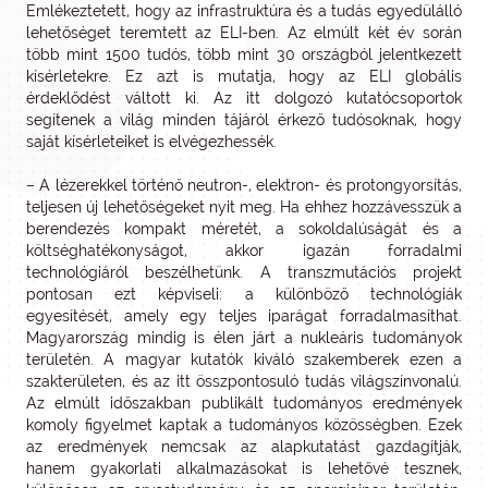
Emlékeztetett, hogy az infrastruktúra és a tudás egyedülálló
lehetőséget teremtett az ELI-ben. Az elmúlt két év során
több mint 1500 tudós, több mint 30 országból jelentkezett
kísérletekre. Ez azt is mutatja, hogy az ELI globális
érdeklődést váltott ki. Az itt dolgozó kutatócsoportok
segítenek a világ minden tájáról érkező tudósoknak, hogy
saját kísérleteiket is elvégezhessék.
– A lézerekkel történő neutron-, elektron- és protongyorsítás,
teljesen új lehetőségeket nyit meg. Ha ehhez hozzávesszük a
berendezés kompakt méretét, a sokoldalúságát és a
költséghatékonyságot, akkor igazán forradalmi
technológiáról beszélhetünk. A transzmutációs projekt
pontosan ezt képviseli: a különböző technológiák
egyesítését, amely egy teljes iparágat forradalmasíthat.
Magyarország mindig is élen járt a nukleáris tudományok
területén. A magyar kutatók kiváló szakemberek ezen a
szakterületen, és az itt összpontosuló tudás világszínvonalú.
Az elmúlt időszakban publikált tudományos eredmények
komoly figyelmet kaptak a tudományos közösségben. Ezek
az eredmények nemcsak az alapkutatást gazdagítják,
hanem gyakorlati alkalmazásokat is lehetővé tesznek,