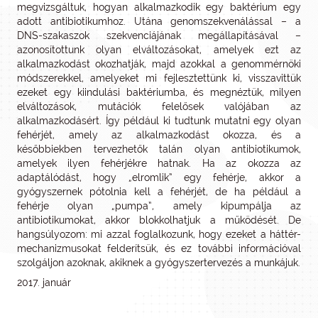
megvizsgáltuk, hogyan alkalmazkodik egy baktérium egy
adott antibiotikumhoz. Utána genomszekvenálással – a
DNS-szakaszok szekvenciájának megállapításával –
azonosítottunk olyan elváltozásokat, amelyek ezt az
alkalmazkodást okozhatják, majd azokkal a genommérnöki
módszerekkel, amelyeket mi fejlesztettünk ki, visszavittük
ezeket egy kiindulási baktériumba, és megnéztük, milyen
elváltozások, mutációk felelősek valójában az
alkalmazkodásért. Így például ki tudtunk mutatni egy olyan
fehérjét, amely az alkalmazkodást okozza, és a
későbbiekben tervezhetők talán olyan antibiotikumok,
amelyek ilyen fehérjékre hatnak. Ha az okozza az
adaptálódást, hogy „elromlik” egy fehérje, akkor a
gyógyszernek pótolnia kell a fehérjét, de ha például a
fehérje olyan „pumpa”, amely kipumpálja az
antibiotikumokat, akkor blokkolhatjuk a működését. De
hangsúlyozom: mi azzal foglalkozunk, hogy ezeket a háttér-
mechanizmusokat felderítsük, és ez további információval
szolgáljon azoknak, akiknek a gyógyszertervezés a munkájuk.
2017. január