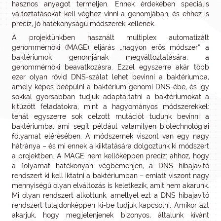
hasznos anyagot termeljen. Ennek érdekében speciális
változtatásokat kell véghez vinni a genomjában, és ehhez is
precíz, jó hatékonyságú módszerek kellenek.
A projektünkben használt multiplex automatizált
genommérnöki (MAGE) eljárás „nagyon erős módszer” a
baktériumok genomjának megváltoztatására, a
genommérnöki beavatkozásra. Ezzel egyszerre akár több
ezer olyan rövid DNS-szálat lehet bevinni a baktériumba,
amely képes beépülni a baktérium genomi DNS-ébe, és így
sokkal gyorsabban tudjuk adaptáltatni a baktériumokat a
kitűzött feladatokra, mint a hagyományos módszerekkel:
tehát egyszerre sok célzott mutációt tudunk bevinni a
baktériumba, ami segít például valamilyen biotechnológiai
folyamat elérésében. A módszernek viszont van egy nagy
hátránya – és mi ennek a kiiktatására dolgoztunk ki módszert
a projektben. A MAGE nem kellőképpen precíz: ahhoz, hogy
a folyamat hatékonyan végbemenjen, a DNS hibajavító
rendszert ki kell iktatni a baktériumban – emiatt viszont nagy
mennyiségű olyan elváltozás is keletkezik, amit nem akarunk.
Mi olyan rendszert alkottunk, amellyel ezt a DNS hibajavító
rendszert tulajdonképpen ki-be tudjuk kapcsolni. Amikor azt
akarjuk, hogy megjelenjenek bizonyos, általunk kívánt