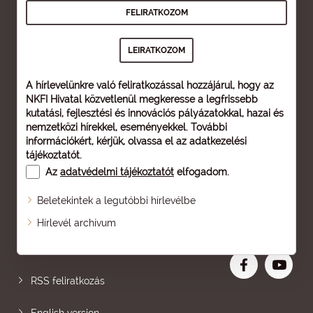
A hírlevelünkre való feliratkozással hozzájárul, hogy az
NKFI Hivatal közvetlenül megkeresse a legfrissebb
kutatási, fejlesztési és innovációs pályázatokkal, hazai és
nemzetközi hírekkel, eseményekkel. További
információkért, kérjük, olvassa el az
adatkezelési
tájékoztatót
.
Az
adatvédelmi tájékoztatót
elfogadom.
Beletekintek a legutóbbi hírlevélbe
Oldaltérkép
Hírlevél archívum
Nagyobb betű
RSS feliratkozás