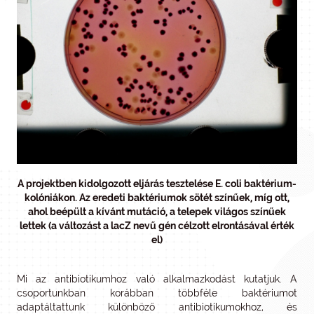
A projektben kidolgozott eljárás tesztelése E. coli baktérium-
kolóniákon. Az eredeti baktériumok sötét színűek, míg ott,
ahol beépült a kívánt mutáció, a telepek világos színűek
lettek (a változást a lacZ nevű gén célzott elrontásával érték
el)
Mi az antibiotikumhoz való alkalmazkodást kutatjuk. A
csoportunkban korábban többféle baktériumot
adaptáltattunk különböző antibiotikumokhoz, és