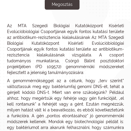
Megosztás
Az MTA Szegedi Biológiai Kutatóközpont Kísérleti
Evolúcióbiológiai Csoportjának egyik fontos kutatási területe
az antibiotikum-rezisztencia kialakulásának Az MTA Szegedi
Biológiai Kutatóközpont Kísérleti Evolúcióbiológiai
Csoportjának egyik fontos kutatási területe az antibiotikum-
rezisztencia kialakulásának vizsgálata. A csoport
tudományos munkatársa, Csörgő Bálint posztdoktori
projektjében (PD 109572) genommérnöki módszereket
fejlesztett a jelenség tanulmányozására:
A genommérnökséggel az a célunk, hogy „terv szerint”
változtassuk meg egy baktériumfaj genomi DNS-ét, tehát a
génjeit kódoló DNS-t. Miért van erre szükségünk? Például
ahhoz, hogy megértsük egy fehérje vagy gén funkcióját, „el
kell rontanunk” a fehérjét vagy a gént. Ezután megnézzük,
milyen hatást vált ki a beavatkozás, és ebből következtetünk
a funkcióra. A gén „pontos elrontásához” jó genommérnöki
módszerek kellenek. Mondok egy biotechnológiai példát is:
egy baktériumot arra akarunk felhasználni, hogy számunkra