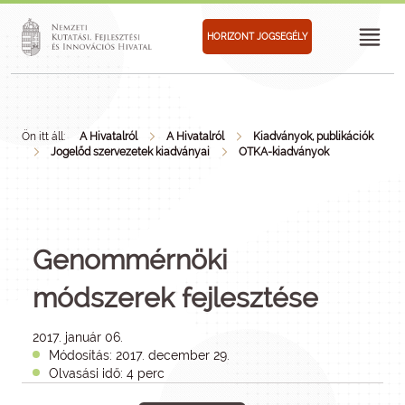
HORIZONT JOGSEGÉLY
Ön itt áll:
A Hivatalról
A Hivatalról
Kiadványok, publikációk
Jogelőd szervezetek kiadványai
OTKA-kiadványok
Genommérnöki
módszerek fejlesztése
2017. január 06.
Módosítás: 2017. december 29.
Olvasási idő: 4 perc