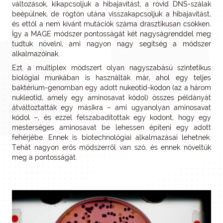
változások, kikapcsoljuk a hibajavítást, a rövid DNS-szálak
beépülnek, de rögtön utána visszakapcsoljuk a hibajavítást,
és ettől a nem kívánt mutációk száma drasztikusan csökken.
Így a MAGE módszer pontosságát két nagyságrenddel meg
tudtuk növelni, ami nagyon nagy segítség a módszer
alkalmazóinak.
Ezt a multiplex módszert olyan nagyszabású szintetikus
biológiai munkában is használták már, ahol egy teljes
baktérium-genomban egy adott nukeotid-kodon (az a három
nukleotid, amely egy aminosavat kódol) összes példányát
átváltoztatták egy másikra – ami ugyanolyan aminosavat
kódol –, és ezzel felszabadítottak egy kodont, hogy egy
mesterséges aminosavat be lehessen építeni egy adott
fehérjébe. Ennek is biotechnológiai alkalmazásai lehetnek.
Tehát nagyon erős módszerről van szó, és ennek növeltük
meg a pontosságát.