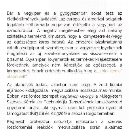
Bár a vegyipar és a gyógyszeripar sokat tesz az
életkörülmények javításért, „az európai és amerikai polgárok
legalább kétharmada negatívan értékelte a vegyipart az
ezredfordulón. A negatív megítéléshez elég volt néhány
szintetikus termékről kimutatni, hogy a környezetre és/vagy
az egészségre káros hatású. Az emberek bizalmatlanná
váltak a vegyiparral szemben, ezért a vegyészek igyekeznek
megfelelni az új követelményeknek és visszaszerezni a
bizalmat. Olyan ipari folyamatok és termékek kifejlesztésére
törekednek, amelyek nem károsítják az egészséget, a
környezetet. Ennek érdekében alkották meg a
„zöld kémia”
alapelveit
”.
Az alapelvek tudása azonban nem elég. A zöld kémiai
eljárások kidolgozása, megvalósítása hosszadalmas munka.
Ebben visz fontos szerepet
Keglevich György
, a Műegyetem
Szerves Kémia és Technológia Tanszékének tanszékvezető
egyetemi tanára, aki egymás után két projektre nyert el
támogatást (K83118 és K119202) a szóban forgó témában.
Keglevich professzor csoportja elsősorban a szerves
foszforkémiai reakciók megvalósítása során alkalmaz