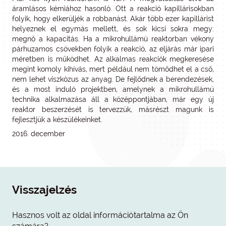
áramlásos kémiához hasonló. Ott a reakció kapillárisokban
folyik, hogy elkerüljék a robbanást. Akár több ezer kapillárist
helyeznek el egymás mellett, és sok kicsi sokra megy:
megnő a kapacitás. Ha a mikrohullámú reaktorban vékony
párhuzamos csövekben folyik a reakció, az eljárás már ipari
méretben is működhet. Az alkalmas reakciók megkeresése
megint komoly kihívás, mert például nem tömődhet el a cső,
nem lehet viszkózus az anyag. De fejlődnek a berendezések,
és a most induló projektben, amelynek a mikrohullámú
technika alkalmazása áll a középpontjában, már egy új
reaktor beszerzését is tervezzük, másrészt magunk is
fejlesztjük a készülékeinket.
2016. december
Visszajelzés
Hasznos volt az oldal információtartalma az Ön