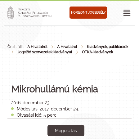
HORIZONT JOGSEGÉLY
Ön itt áll:
A Hivatalról
A Hivatalról
Kiadványok, publikációk
Jogelőd szervezetek kiadványai
OTKA-kiadványok
Mikrohullámú kémia
2016. december 23.
Módosítás: 2017. december 29.
Olvasási idő: 5 perc
Megosztás