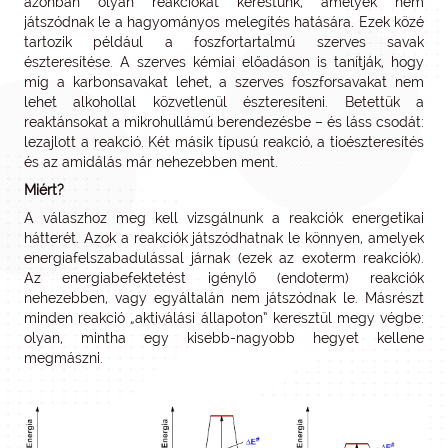
azonban olyan reakciókat kerestünk, amelyek nem
játszódnak le a hagyományos melegítés hatására. Ezek közé
tartozik például a foszfortartalmú szerves savak
észteresítése. A szerves kémiai előadáson is tanítják, hogy
míg a karbonsavakat lehet, a szerves foszforsavakat nem
lehet alkohollal közvetlenül észteresíteni. Betettük a
reaktánsokat a mikrohullámú berendezésbe – és láss csodát:
lezajlott a reakció. Két másik típusú reakció, a tioészteresítés
és az amidálás már nehezebben ment.
Miért?
A válaszhoz meg kell vizsgálnunk a reakciók energetikai
hátterét. Azok a reakciók játszódhatnak le könnyen, amelyek
energiafelszabadulással járnak (ezek az exoterm reakciók).
Az energiabefektetést igénylő (endoterm) reakciók
nehezebben, vagy egyáltalán nem játszódnak le. Másrészt
minden reakció „aktiválási állapoton” keresztül megy végbe:
olyan, mintha egy kisebb-nagyobb hegyet kellene
megmászni.