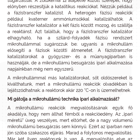
sugárzással. A zöldkémia 12 alapelve között szerepel, hogy
előnyben részesítjük a katalitikus reakciókat. Nézzük például
a fázistranszfer katalízist. A heterogén fázisú reakciók
például kvaterner ammóniumsókkal katalizálhatók. A
fázistranszfer katalizátor a két fázis között mozog, és szállítja
a reaktánst. Azt találtuk, hogy a fázistranszfer katalizátor
elhagyható, ha a szilárd–folyadék fázisú rendszert
mikrohullámmal sugározzuk be; ugyanis a mikrohullám
elősegíti a fázisok közötti átmenetet. A fázistranszfer
katalizátorokat a gyógyszer- és a műanyagiparban is
használják, de a mikrohullámú besugárzás ipari alkalmazása
napjainkban még nem egyszerű.
A mikrohullámmal más katalizátorokat, sőt oldószereket is
kiválthatunk, mert a mikrohullámú reakciók olvadékban is
lejátszódhatnak; a reaktorok akár 220 °C-on is üzemelhetnek.
Mi gátolja a mikrohullámú technika ipari alkalmazását?
A mikrohullámú reakciók megvalósításának egyik fő
akadálya, hogy nem állhat fémből a reakcióedény. Az „ipari
méretű” üveg veszélyes, mert eltörhet, de a nagy volumenű
mikrohullámú besugárzás sem könnyű. Ezért az iparban nem
jön szóba szakaszos eljárás. Marad a folytonos megvalósítás.
Már két ilyen reaktorunk is van. A megvalósítás elve az