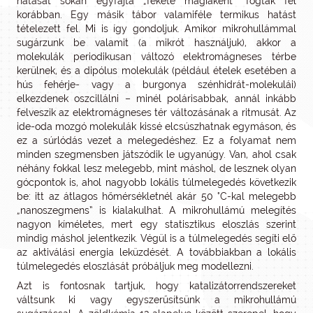
hatását sokan egyfajta „fekete mágiaként” fogták fel
korábban. Egy másik tábor valamiféle termikus hatást
tételezett fel. Mi is így gondoljuk. Amikor mikrohullámmal
sugárzunk be valamit (a mikrót használjuk), akkor a
molekulák periodikusan változó elektromágneses térbe
kerülnek, és a dipólus molekulák (például ételek esetében a
hús fehérje- vagy a burgonya szénhidrát-molekulái)
elkezdenek oszcillálni – minél polárisabbak, annál inkább
felveszik az elektromágneses tér változásának a ritmusát. Az
ide-oda mozgó molekulák kissé elcsúszhatnak egymáson, és
ez a súrlódás vezet a melegedéshez. Ez a folyamat nem
minden szegmensben játszódik le ugyanúgy. Van, ahol csak
néhány fokkal lesz melegebb, mint máshol, de lesznek olyan
gócpontok is, ahol nagyobb lokális túlmelegedés következik
be: itt az átlagos hőmérsékletnél akár 50 °C-kal melegebb
„nanoszegmens” is kialakulhat. A mikrohullámú melegítés
nagyon kíméletes, mert egy statisztikus eloszlás szerint
mindig máshol jelentkezik. Végül is a túlmelegedés segíti elő
az aktiválási energia leküzdését. A továbbiakban a lokális
túlmelegedés eloszlását próbáljuk meg modellezni.
Azt is fontosnak tartjuk, hogy katalizátorrendszereket
váltsunk ki vagy egyszerűsítsünk a mikrohullámú