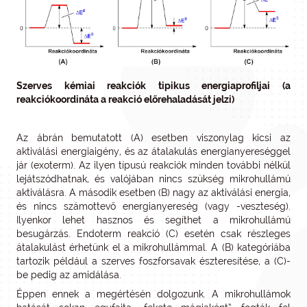
Szerves kémiai reakciók tipikus energiaprofiljai (a
reakciókoordináta a reakció előrehaladását jelzi)
Az ábrán bemutatott (A) esetben viszonylag kicsi az
aktiválási energiaigény, és az átalakulás energianyereséggel
jár (exoterm). Az ilyen típusú reakciók minden további nélkül
lejátszódhatnak, és valójában nincs szükség mikrohullámú
aktiválásra. A második esetben (B) nagy az aktiválási energia,
és nincs számottevő energianyereség (vagy -veszteség).
Ilyenkor lehet hasznos és segíthet a mikrohullámú
besugárzás. Endoterm reakció (C) esetén csak részleges
átalakulást érhetünk el a mikrohullámmal. A (B) kategóriába
tartozik például a szerves foszforsavak észteresítése, a (C)-
be pedig az amidálása.
Éppen ennek a megértésén dolgozunk. A mikrohullámok