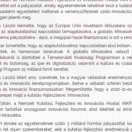
erettel azt a pályázatot, amely egyetemeknek lehetővé teszi a tudását
sadalmi egyeztetést indítanak a versenyszférának szóló innovációs 
gén jelenik meg.
s László kiemelte, hogy az Európai Unió következő időszakára sz
 - az alapkutatáshoz kapcsolódó támogatásokra, a globális kihívások
éma pályázatokra - épül, a megújuló hazai finanszírozás is ezt a rend
ter ismertette, hogy az alapkutatásokhoz kapcsolódóan első körben 
tek, és hamarosan lezárulnak. A globális kihívásokra választ k
nálásáról is döntöttek a Tématerületi Kiválósági Programban a 
t és biztonság, az ipar és digitalizáció, valamint a kultúra és csa
i Program 15 milliárd forint kerettel.
s László kitért arra: szeretnék, ha a magyar vállalatok eredmény
ési és innovációs keretprogramjában, illetve a vállalati szférán b
és és innováció finanszírozásában. Megemlítette, hogy a 2020-21-e
erepel majd a kutatás-fejlesztésre, innovációra.
Zoltán, a Nemzeti Kutatási, Fejlesztési és Innovációs Hivatal (N
en tartottak országosan innovációs fórumot, ahol kikérték az érin
 kiírásokba.
 elnöke az egyetemeknek szóló 3 milliárd forintos pályázattal ka
 fel olyan szakembereket, akik a kutatás-fejlesztési eredményük p