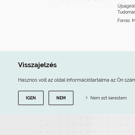
Újságíró
Tudomány
Forrás: 
Visszajelzés
Hasznos volt az oldal információtartalma az Ön szá
IGEN
NEM
Nem ezt kerestem