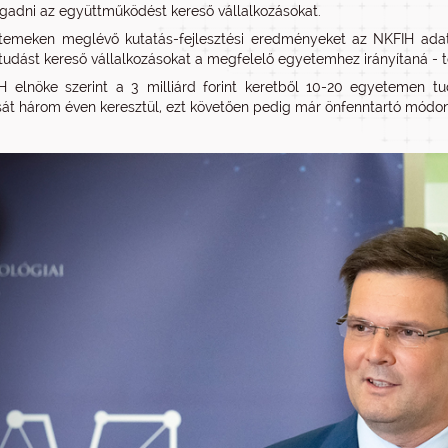
ogadni az együttműködést kereső vállalkozásokat.
emeken meglévő kutatás-fejlesztési eredményeket az NKFIH adatbá
 tudást kereső vállalkozásokat a megfelelő egyetemhez irányítaná - t
 elnöke szerint a 3 milliárd forint keretből 10-20 egyetemen t
ását három éven keresztül, ezt követően pedig már önfenntartó mó