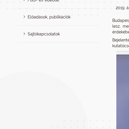
Fotó- és videótár
2019. á
Előadások, publikációk
Budapest
lesz, me
érdekébe
Sajtókapcsolatok
Bejelent
kutatócs