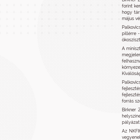
forint k
hogy tár
május vé
Palkovic
pillérre
ökosziszt
A minisz
megjelen
felhasz
környeze
Kiválóság
Palkovic
fejleszt
fejleszt
forrás sz
Birkner 
helyszín
pályázati
Az NKFIH
vegyenek