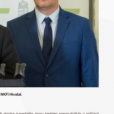
 NKFI Hivatal
IH) elnöke ismertette, hogy kedden megnyitották 3 milliárd