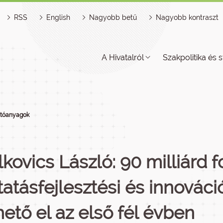
RSS
English
Nagyobb betű
Nagyobb kontraszt
A Hivatalról
Szakpolitika és s
jtóanyagok
lkovics László: 90 milliárd f
tatásfejlesztési és innováci
hető el az első fél évben