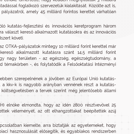
adással foglalkozó szervezetük kialakítását. Közölte azt is,
pályázatról, amely 45 milliárd forintos kerettel várhatóan
óló kutatás-fejlesztési és innovációs keretprogram három
ra választ kereső alkalmazott kutatásokra és az innovációs
szert követi.
az OTKA-pályázatok mintegy 10 milliárd forint kerettel már
ereső alkalmazott kutatásra szánt 14,5 milliárd forint
négy nagy területen - az egészség, egészségtudomány, a
lád témakörben -, és folytatódik a Felsőoktatási Intézményi
esebben szerepelnének a jövőben az Európai Unió kutatás-
elül a kkv-k is nagyobb arányban vennének részt a kutatás-
s költségvetésben a tervek szerint még jelentősebb állami
KFIH) elnöke elmondta, hogy az idén 2800 résztvevővel 25
tettek véleményét, az ott elhangzottakat beépítették azúj
pcsolatban kiemelte, arra biztatják az egyetemeket, hogy
iaci hasznosulását elősegítik, és egyablakos rendszerben