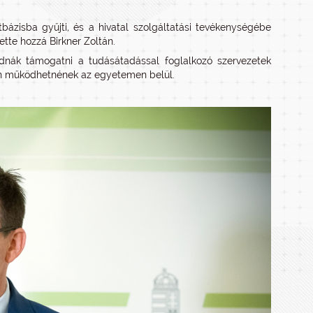
zisba gyűjti, és a hivatal szolgáltatási tevékenységébe
ette hozzá Birkner Zoltán.
udnák támogatni a tudásátadással foglalkozó szervezetek
don működhetnének az egyetemen belül.