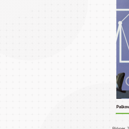
Palkov
Birkner 