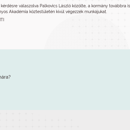
i kérdésre válaszolva Palkovics László közölte, a kormány továbbra 
os Akadémia köztestületén kívül végezzék munkájukat.
MTI
mára?