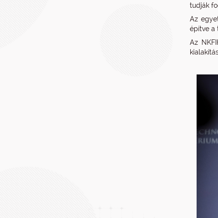
tudják f
Az egyet
építve a
Az NKFIH
kialakít