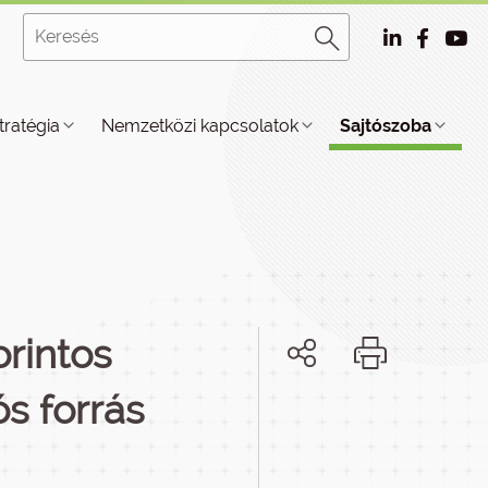
tratégia
Nemzetközi kapcsolatok
Sajtószoba
orintos
ós forrás