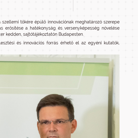
a szellemi tőkére épülő innovációnak meghatározó szerepe
itás erősítése a hatékonyság és versenyképesség növelése
ter kedden, sajtótájékoztatón Budapesten.
lesztési és innovációs forrás érhető el az egyéni kutatók,