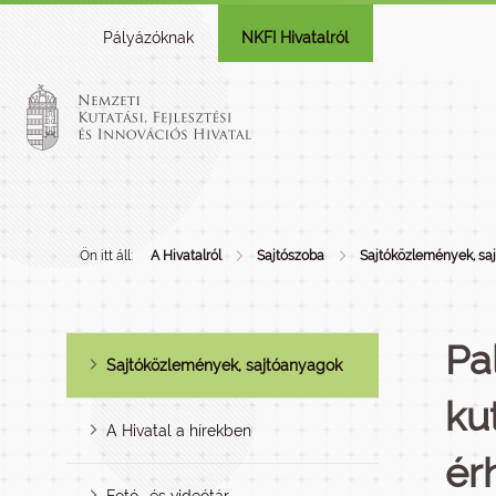
Pályázóknak
NKFI Hivatalról
Ön itt áll:
A Hivatalról
Sajtószoba
Sajtóközlemények, sa
Pa
Sajtóközlemények, sajtóanyagok
ku
A Hivatal a hírekben
ér