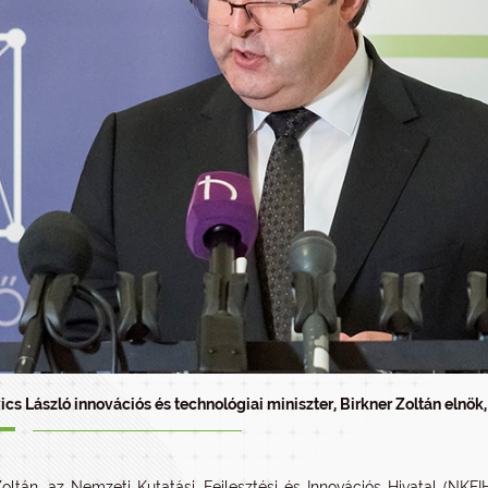
ics László innovációs és technológiai miniszter, Birkner Zoltán elnök,
Zoltán, az Nemzeti Kutatási, Fejlesztési és Innovációs Hivatal (NKF