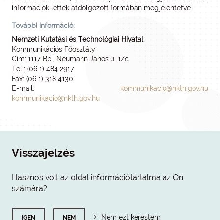
információk lettek átdolgozott formában megjelentetve.
További információ:
Nemzeti Kutatási és Technológiai Hivatal
Kommunikációs Főosztály
Cím: 1117 Bp., Neumann János u. 1/c.
Tel.: (06 1) 484 2917
Fax: (06 1) 318 4130
E-mail:
kommunikacio@nkth.gov.hu
kommunikacio@nkth.gov.hu
Visszajelzés
Hasznos volt az oldal információtartalma az Ön
számára?
Nem ezt kerestem
IGEN
NEM