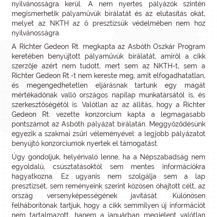
nyilvánosságra kerül. A nem nyertes pályázók szintén
megismerhetik pályaművük bírálatát és az elutasítás okát,
melyet az NKTH az ő presztízsük védelmében nem hoz
nyilvánosságra.
A Richter Gedeon Rt. megkapta az Asbóth Oszkár Program
keretében benyújtott pályaművük bírálatát, amiről a cikk
szerzője azért nem tudott, mert sem az NKTH-t, sem a
Richter Gedeon Rt.-t nem kereste meg, amit elfogadhatatlan,
és megengedhetetlen eljárásnak tartunk egy magát
mértékadónak valló országos napilap munkatársától is, és
szerkesztőségétől is. Valótlan az az állítás, hogy a Richter
Gedeon Rt. vezette konzorcium kapta a legmagasabb
pontszámot az Asbóth pályázat bírálatán. Meggyőződésünk
egyezik a szakmai zsűri véleményével: a legjobb pályázatot
benyújtó konzorciumok nyertek el támogatást.
Úgy gondoljuk, helyénvaló lenne, ha a Népszabadság nem
egyoldalú, csúsztatásoktól sem mentes információkra
hagyatkozna. Ez ugyanis nem szolgálja sem a lap
presztízsét, sem reményeink szerint közösen óhajtott célt, az
ország versenyképességének javítását. Különösen
felháborítónak tartjuk, hogy a cikk semmilyen új információt
nem tartalmazott, hanem a januárban megjelent valótlan