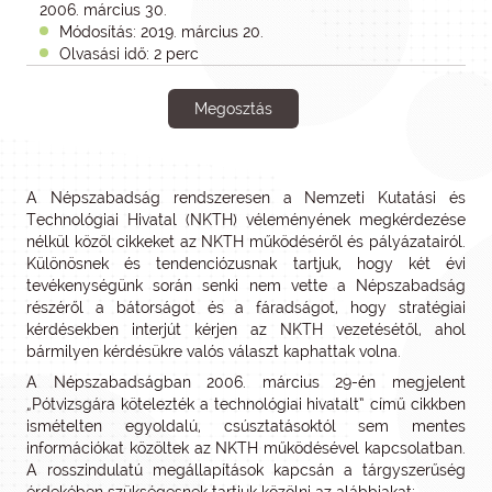
2006. március 30.
Módosítás: 2019. március 20.
Olvasási idő: 2 perc
Megosztás
A Népszabadság rendszeresen a Nemzeti Kutatási és
Technológiai Hivatal (NKTH) véleményének megkérdezése
nélkül közöl cikkeket az NKTH működéséről és pályázatairól.
Különösnek és tendenciózusnak tartjuk, hogy két évi
tevékenységünk során senki nem vette a Népszabadság
részéről a bátorságot és a fáradságot, hogy stratégiai
kérdésekben interjút kérjen az NKTH vezetésétől, ahol
bármilyen kérdésükre valós választ kaphattak volna.
A Népszabadságban 2006. március 29-én megjelent
„Pótvizsgára kötelezték a technológiai hivatalt” című cikkben
ismételten egyoldalú, csúsztatásoktól sem mentes
információkat közöltek az NKTH működésével kapcsolatban.
A rosszindulatú megállapítások kapcsán a tárgyszerűség