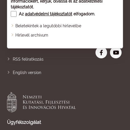
információkért, kérjük, olvassa el az
adatkezelési
tájékoztatót
.
Az
adatvédelmi tájékoztatót
elfogadom.
Beletekintek a legutóbbi hírlevélbe
Oldaltérkép
Hírlevél archívum
Nagyobb betű
RSS feliratkozás
English version
Ügyfélszolgálat