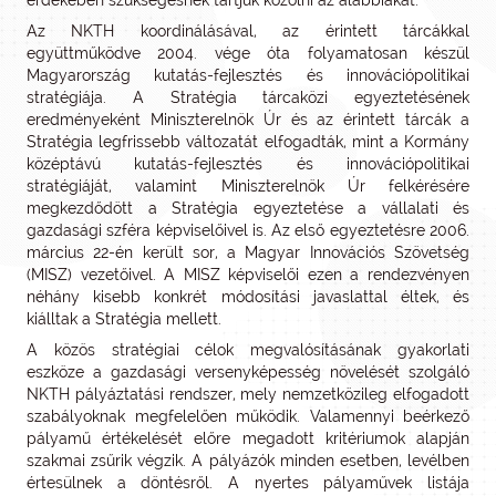
érdekében szükségesnek tartjuk közölni az alábbiakat:
Az NKTH koordinálásával, az érintett tárcákkal
együttműködve 2004. vége óta folyamatosan készül
Magyarország kutatás-fejlesztés és innovációpolitikai
stratégiája. A Stratégia tárcaközi egyeztetésének
eredményeként Miniszterelnök Úr és az érintett tárcák a
Stratégia legfrissebb változatát elfogadták, mint a Kormány
középtávú kutatás-fejlesztés és innovációpolitikai
stratégiáját, valamint Miniszterelnök Úr felkérésére
megkezdődött a Stratégia egyeztetése a vállalati és
gazdasági szféra képviselőivel is. Az első egyeztetésre 2006.
március 22-én került sor, a Magyar Innovációs Szövetség
(MISZ) vezetőivel. A MISZ képviselői ezen a rendezvényen
néhány kisebb konkrét módosítási javaslattal éltek, és
kiálltak a Stratégia mellett.
A közös stratégiai célok megvalósításának gyakorlati
eszköze a gazdasági versenyképesség növelését szolgáló
NKTH pályáztatási rendszer, mely nemzetközileg elfogadott
szabályoknak megfelelően működik. Valamennyi beérkező
pályamű értékelését előre megadott kritériumok alapján
szakmai zsűrik végzik. A pályázók minden esetben, levélben
értesülnek a döntésről. A nyertes pályaművek listája