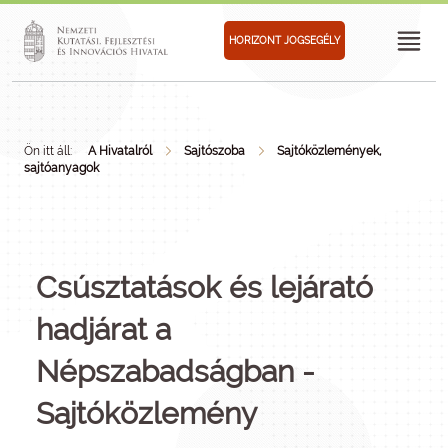
HORIZONT JOGSEGÉLY
Ön itt áll:
A Hivatalról
Sajtószoba
Sajtóközlemények,
sajtóanyagok
Csúsztatások és lejárató
hadjárat a
Népszabadságban -
Sajtóközlemény