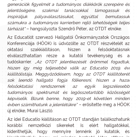
generációk figyelmét a tudományos diákkörök szerepére és
jelentőségére, szakmai tanácsokkal támogassuk és
inspiráljuk pályaválasztásukat, egyúttal bemutassuk
számukra a tudományos karrierben rejlő lehetőségek teljes
tárházát”
– hangsúlyozta Szendrő Péter, az OTDT elnöke.
Az Educatiót szervező Hallgatói Önkormányzatok Országos
Konferenciája (HÖOK) is üdvözölte az OTDT részvételét az
oktatási szakkiállításon, hiszen a felsőoktatásnak
elválaszthatatlan része a kutatói tevékenység és a
tudóskarrier.
„Az OTDT jelentkezését örömmel fogadtuk,
hiszen így még teljesebbé válik az Educatio 2019. évi
kiállítólistája. Meggyőződésem, hogy az OTDT kiállítóterét
sok leendő hallgató fogja fölkeresni, hiszen a hazai
felsőoktatási rendszernek az egyik legszélesebb
tudományos spektrumát és legösszetartóbb közösségét
képviselik. Bízunk benne, hogy 2019-et követően minden
évben számíthatunk a jelenlétükre”
– erősítette meg a HÖOK
új elnöke, Murai László.
Az idei Educatio kiállításon az OTDT standján találkozhatunk
korábbi nemzetközi sikereket is elért hallgatókkal,
kideríthetjük, hogy mennyire lennénk jó kutatók, és