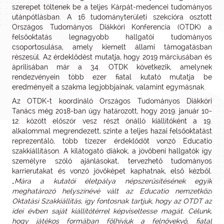
szerepet töltenek be a teljes Kárpát-medencei tudományos
utánpótlásban. A 16 tudományterületi szekcióra osztott
Országos Tudományos Diákköri Konferencia (OTDK) a
felsőoktatás legnagyobb hallgatói tudományos
csoportosulása, amely kiemelt állami támogatásban
részesül. Az érdeklődést mutatja, hogy 2019 márciusában és
áprilisában már a 34. OTDK következik, amelynek
rendezvényein több ezer fiatal kutató mutatja be
eredményeit a szakma legjobbjainak, valamint egymásnak.
Az OTDK-t koordináló Országos Tudományos Diákköri
Tanács még 2018-ban úgy határozott, hogy 2019. január 10-
12. között először vesz részt önálló kiállítóként a 19.
alkalommal megrendezett, szinte a teljes hazai felsőoktatást
reprezentáló, több tízezer érdeklődőt vonzó Educatio
szakkiállításon. A kilátogató diákok, a jövőbeni hallgatók így
személyre szóló ajánlásokat, tervezhető tudományos
karrierutakat és vonzó jövőképet kaphatnak, első kézből.
„Mára a kutatói életpálya népszerűsítésének egyik
meghatározó helyszínévé vált az Educatio nemzetközi
Oktatási Szakkiállítás, így fontosnak tartjuk, hogy az OTDT az
idei évben saját kiállítótérrel képviseltesse magát. Célunk,
hogy játékos formában fölhívjuk a felnövekvő, fiatal