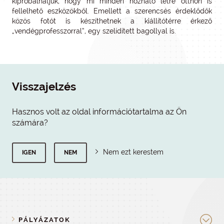
kipróbálhatjuk, hogy mi minden hozható létre otthon is
fellelhető eszközökből. Emellett a szerencsés érdeklődők
közös fotót is készíthetnek a kiállítótérre érkező
„vendégprofesszorral”, egy szelídített bagollyal is.
Visszajelzés
Hasznos volt az oldal információtartalma az Ön
számára?
Nem ezt kerestem
IGEN
NEM
PÁLYÁZATOK