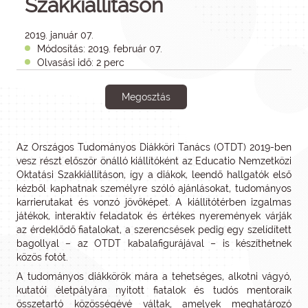
Szakkiállításon
2019. január 07.
Módosítás: 2019. február 07.
Olvasási idő: 2 perc
Megosztás
Az Országos Tudományos Diákköri Tanács (OTDT) 2019-ben
vesz részt először önálló kiállítóként az Educatio Nemzetközi
Oktatási Szakkiállításon, így a diákok, leendő hallgatók első
kézből kaphatnak személyre szóló ajánlásokat, tudományos
karrierutakat és vonzó jövőképet. A kiállítótérben izgalmas
játékok, interaktív feladatok és értékes nyeremények várják
az érdeklődő fiatalokat, a szerencsések pedig egy szelídített
bagollyal – az OTDT kabalafigurájával – is készíthetnek
közös fotót.
A tudományos diákkörök mára a tehetséges, alkotni vágyó,
kutatói életpályára nyitott fiatalok és tudós mentoraik
összetartó közösségévé váltak, amelyek meghatározó