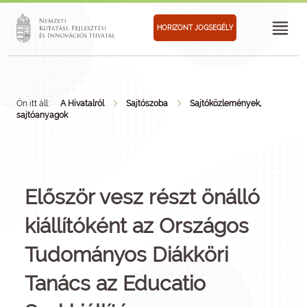
HORIZONT JOGSEGÉLY
Ön itt áll:
A Hivatalról
Sajtószoba
Sajtóközlemények,
sajtóanyagok
Először vesz részt önálló
kiállítóként az Országos
Tudományos Diákköri
Tanács az Educatio