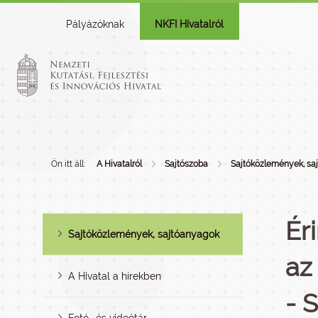
Pályázóknak
NKFI Hivatalról
Ön itt áll:
A Hivatalról
Sajtószoba
Sajtóközlemények, sa
Ér
Sajtóközlemények, sajtóanyagok
az
A Hivatal a hírekben
- 