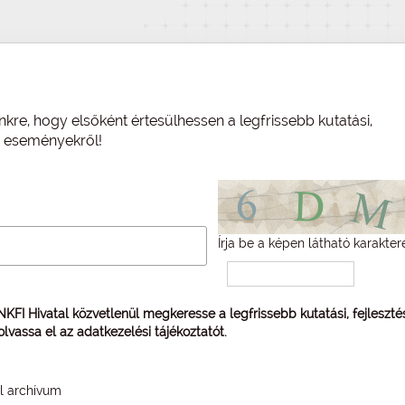
nkre, hogy elsőként értesülhessen a legfrissebb kutatási,
és eseményekről!
Írja be a képen látható karakter
 NKFI Hivatal közvetlenül megkeresse a legfrissebb kutatási, fejleszt
 olvassa el az
adatkezelési tájékoztatót
.
él archívum