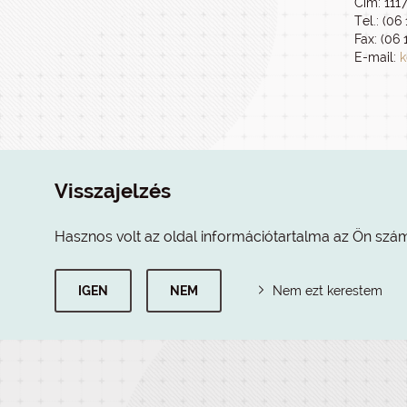
Cím: 111
Tel.: (06
Fax: (06 
E-mail:
k
Visszajelzés
Hasznos volt az oldal információtartalma az Ön szá
IGEN
NEM
Nem ezt kerestem