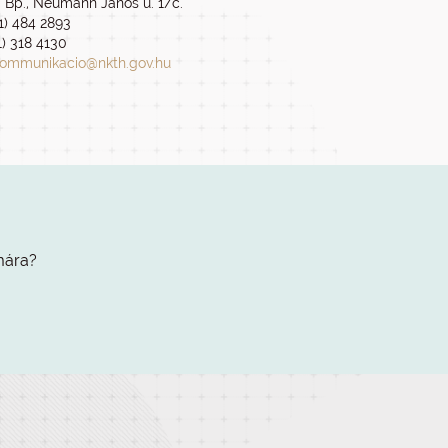
7 Bp., Neumann János u. 1/c.
 1) 484 2893
1) 318 4130
ommunikacio@nkth.gov.hu
mára?