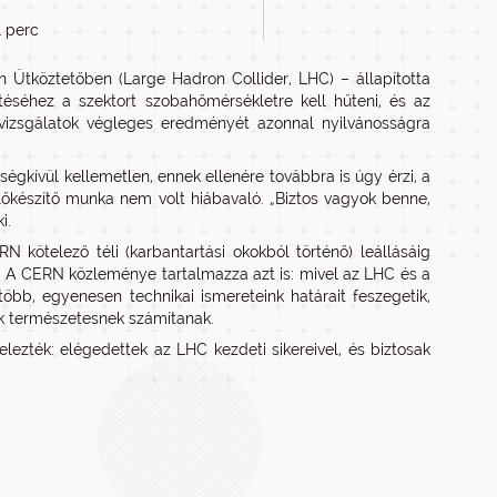
1 perc
 Ütköztetőben (Large Hadron Collider, LHC) – állapította
éséhez a szektort szobahőmérsékletre kell hűteni, és az
a vizsgálatok végleges eredményét azonnal nyilvánosságra
kívül kellemetlen, ennek ellenére továbbra is úgy érzi, a
 előkészítő munka nem volt hiábavaló. „Biztos vagyok benne,
i.
kötelező téli (karbantartási okokból történő) leállásáig
a. A CERN közleménye tartalmazza azt is: mivel az LHC és a
bb, egyenesen technikai ismereteink határait feszegetik,
ák természetesnek számítanak.
zték: elégedettek az LHC kezdeti sikereivel, és biztosak