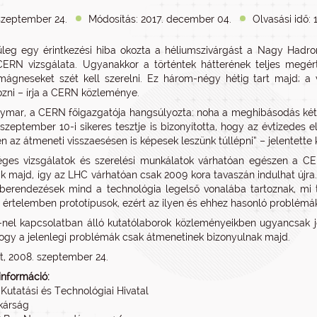
szeptember 24.
Módosítás: 2017. december 04.
Olvasási idő: 
űleg egy érintkezési hiba okozta a héliumszivárgást a Nagy Hadron
RN vizsgálata. Ugyanakkor a történtek hátterének teljes megért
 mágneseket szét kell szerelni. Ez három-négy hétig tart majd; 
ozni – írja a CERN közleménye.
ymar, a CERN főigazgatója hangsúlyozta: noha a meghibásodás kétség
 szeptember 10-i sikeres tesztje is bizonyította, hogy az évtizedes
n az átmeneti visszaesésen is képesek leszünk túllépni” – jelentette k
ges vizsgálatok és szerelési munkálatok várhatóan egészen a CERN 
ak majd, így az LHC várhatóan csak 2009 kora tavaszán indulhat újr
berendezések mind a technológia legelső vonalába tartoznak, mi tö
 értelemben prototípusok, ezért az ilyen és ehhez hasonló problém
el kapcsolatban álló kutatólaborok közleményeikben ugyancsak jele
ogy a jelenlegi problémák csak átmenetinek bizonyulnak majd.
, 2008. szeptember 24.
információ:
Kutatási és Technológiai Hivatal
ikárság