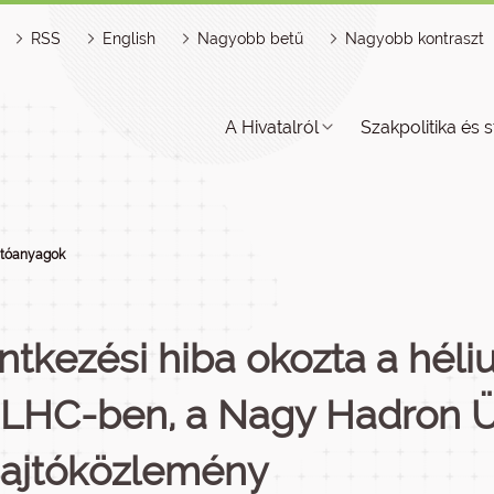
RSS
English
Nagyobb betű
Nagyobb kontraszt
A Hivatalról
Szakpolitika és s
jtóanyagok
intkezési hiba okozta a hél
 LHC-ben, a Nagy Hadron 
Sajtóközlemény