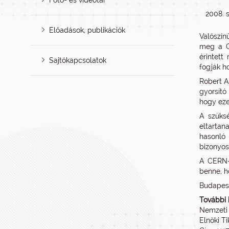
Fotó- és videótár
2008. 
Előadások, publikációk
Valószín
meg a CE
érintett
Sajtókapcsolatok
fogják h
Robert A
gyorsító
hogy eze
A szüksé
eltartan
hasonló 
bizonyos
A CERN-n
benne, h
Budapest
További 
Nemzeti 
Elnöki T