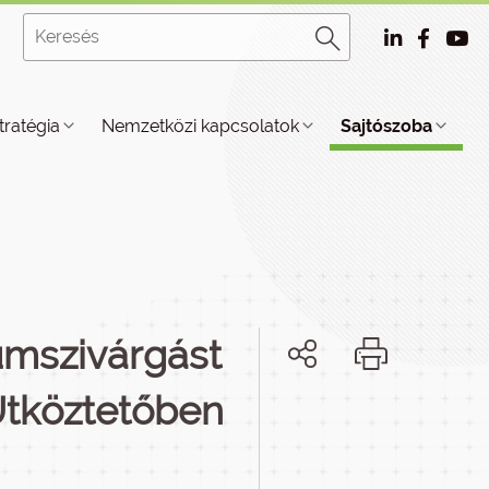
tratégia
Nemzetközi kapcsolatok
Sajtószoba
iumszivárgást
Ütköztetőben