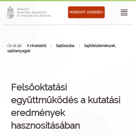
HORIZONT JOGSEGÉLY
Ön itt áll:
A Hivatalról
Sajtószoba
Sajtóközlemények,
sajtóanyagok
Felsőoktatási
együttműködés a kutatási
eredmények
hasznosításában