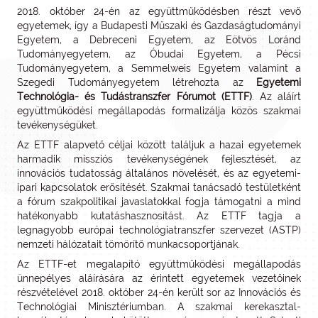
2018. október 24-én az együttműködésben részt vevő
egyetemek, így a Budapesti Műszaki és Gazdaságtudományi
Egyetem, a Debreceni Egyetem, az Eötvös Loránd
Tudományegyetem, az Óbudai Egyetem, a Pécsi
Tudományegyetem, a Semmelweis Egyetem valamint a
Szegedi Tudományegyetem létrehozta az
Egyetemi
Technológia- és Tudástranszfer Fórumot (ETTF)
. Az aláírt
együttműködési megállapodás formalizálja közös szakmai
tevékenységüket.
Az ETTF alapvető céljai között találjuk a hazai egyetemek
harmadik missziós tevékenységének fejlesztését, az
innovációs tudatosság általános növelését, és az egyetemi-
ipari kapcsolatok erősítését. Szakmai tanácsadó testületként
a fórum szakpolitikai javaslatokkal fogja támogatni a mind
hatékonyabb kutatáshasznosítást. Az ETTF tagja a
legnagyobb európai technológiatranszfer szervezet (ASTP)
nemzeti hálózatait tömörítő munkacsoportjának.
Az ETTF-et megalapító együttműködési megállapodás
ünnepélyes aláírására az érintett egyetemek vezetőinek
részvételével 2018. október 24-én került sor az Innovációs és
Technológiai Minisztériumban. A szakmai kerekasztal-