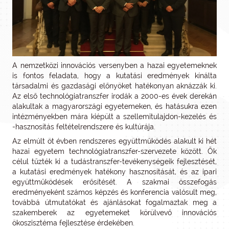
A nemzetközi innovációs versenyben a hazai egyetemeknek
is fontos feladata, hogy a kutatási eredmények kínálta
társadalmi és gazdasági előnyöket hatékonyan aknázzák ki.
Az első technológiatranszfer irodák a 2000-es évek derekán
alakultak a magyarországi egyetemeken, és hatásukra ezen
intézményekben mára kiépült a szellemitulajdon-kezelés és
-hasznosítás feltételrendszere és kultúrája.
Az elmúlt öt évben rendszeres együttműködés alakult ki hét
hazai egyetem technológiatranszfer-szervezete között. Ők
célul tűzték ki a tudástranszfer-tevékenységeik fejlesztését,
a kutatási eredmények hatékony hasznosítását, és az ipari
együttműködések erősítését. A szakmai összefogás
eredményeként számos képzés és konferencia valósult meg,
továbbá útmutatókat és ajánlásokat fogalmaztak meg a
szakemberek az egyetemeket körülvevő innovációs
ökoszisztéma fejlesztése érdekében.