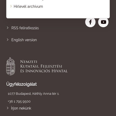
Oldaltérkép
Hírlevél archívum
Nagyobb betű
RSS feliratkozás
English version
Ügyfélszolgálat
1077 Budapest, Kéthly Anna tér 1.
+36 1 795 9500
Írjon nekünk