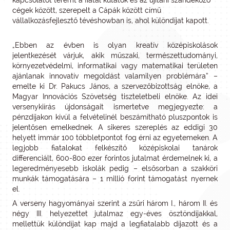
kapcsolatot teremt a fiatal kutatók és az újítani szándékozó
cégek között, szerepelt a Cápák között című
vállalkozásfejlesztő tévéshowban is, ahol különdíjat kapott.
„Ebben az évben is olyan kreatív középiskolások
jelentkezését várjuk, akik műszaki, természettudományi,
környezetvédelmi, informatikai vagy matematikai területen
ajánlanak innovatív megoldást valamilyen problémára” –
emelte ki Dr. Pakucs János, a szervezőbizottság elnöke, a
Magyar Innovációs Szövetség tiszteletbeli elnöke. Az idei
versenykiírás újdonságait ismertetve megjegyezte: a
pénzdíjakon kívül a felvételinél beszámítható pluszpontok is
jelentősen emelkednek. A sikeres szereplés az eddigi 30
helyett immár 100 többletpontot fog érni az egyetemeken. A
legjobb fiatalokat felkészítő középiskolai tanárok
differenciált, 600-800 ezer forintos jutalmat érdemelnek ki, a
legeredményesebb iskolák pedig – elsősorban a szakköri
munkák támogatására – 1 millió forint támogatást nyernek
el.
A verseny hagyományai szerint a zsűri három I., három II. és
négy III. helyezettet jutalmaz egy-éves ösztöndíjakkal,
mellettük különdíjat kap majd a legfiatalabb díjazott és a