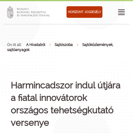
HORIZONT JOGSEGÉLY
Ön itt áll:
A Hivatalról
Sajtószoba
Sajtóközlemények,
sajtóanyagok
Harmincadszor indul útjára
a fiatal innovátorok
országos tehetségkutató
versenye