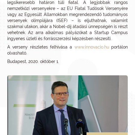
legsikeresebb határon túli fiatal. A legjobbak rangos
nemzetközi versenyekre – az EU Fiatal Tudósok Versenyére
vagy az Egyesült Államokban megrendezendő tudományos
versenyek olimpiájára (ISEF) – is eljuthatnak, valamint
szakmai utakon, akár a Nobel-díj átadási ünnepségén is részt
vehetnek. Az arra alkalmas pályázókat a Startup Campus
ingyenes üzleti és forrásszerzési képzésben részesíti.
A verseny részletes felhívása a
www.innovacio.hu
portálon
olvasható.
Budapest, 2020. október 1.