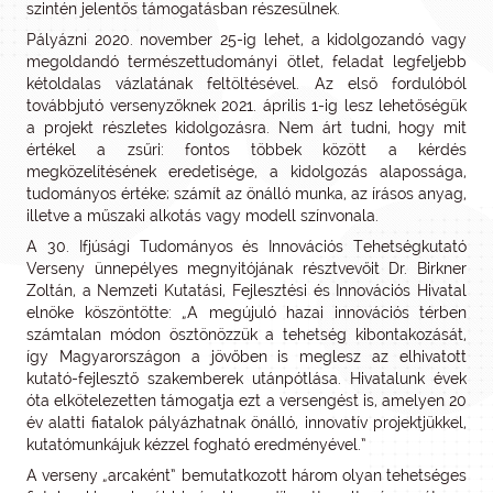
szintén jelentős támogatásban részesülnek.
Pályázni 2020. november 25-ig lehet, a kidolgozandó vagy
megoldandó természettudományi ötlet, feladat legfeljebb
kétoldalas vázlatának feltöltésével. Az első fordulóból
továbbjutó versenyzőknek 2021. április 1-ig lesz lehetőségük
a projekt részletes kidolgozásra. Nem árt tudni, hogy mit
értékel a zsűri: fontos többek között a kérdés
megközelítésének eredetisége, a kidolgozás alapossága,
tudományos értéke; számít az önálló munka, az írásos anyag,
illetve a műszaki alkotás vagy modell színvonala.
A 30. Ifjúsági Tudományos és Innovációs Tehetségkutató
Verseny ünnepélyes megnyitójának résztvevőit Dr. Birkner
Zoltán, a Nemzeti Kutatási, Fejlesztési és Innovációs Hivatal
elnöke köszöntötte: „A megújuló hazai innovációs térben
számtalan módon ösztönözzük a tehetség kibontakozását,
így Magyarországon a jövőben is meglesz az elhivatott
kutató-fejlesztő szakemberek utánpótlása. Hivatalunk évek
óta elkötelezetten támogatja ezt a versengést is, amelyen 20
év alatti fiatalok pályázhatnak önálló, innovatív projektjükkel,
kutatómunkájuk kézzel fogható eredményével.”
A verseny „arcaként” bemutatkozott három olyan tehetséges