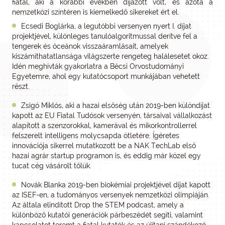
fiatal, aki a korábbi években díjazott volt, és azóta a
nemzetközi színtéren is kiemelkedő sikereket ért el.
Ecsedi Boglárka, a legutóbbi versenyen nyert I. díjat
projektjével, különleges tanulóalgoritmussal derítve fel a
tengerek és óceánok visszaáramlásait, amelyek
kiszámíthatatlansága világszerte rengeteg halálesetet okoz.
Idén meghívták gyakorlatra a Bécsi Orvostudományi
Egyetemre, ahol egy kutatócsoport munkájában vehetett
részt.
Zsigó Miklós, aki a hazai elsőség után 2019-ben különdíjat
kapott az EU Fiatal Tudósok versenyén, társaival vállalkozást
alapított a szenzorokkal, kamerával és mikorkontrollerrel
felszerelt intelligens molycsapda ötletére. Ígéretes
innovációja sikerrel mutatkozott be a NAK TechLab első
hazai agrár startup programon is, és eddig már közel egy
tucat cég vásárolt tőlük.
Novák Blanka 2019-ben biokémiai projektjével díjat kapott
az ISEF-en, a tudományos versenyek nemzetközi olimpiáján.
Az általa elindított Drop the STEM podcast, amely a
különböző kutatói generációk párbeszédét segíti, valamint