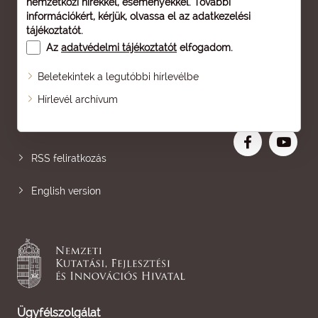
nemzetközi hírekkel, eseményekkel. További
információkért, kérjük, olvassa el az
adatkezelési
tájékoztatót
.
Az
adatvédelmi tájékoztatót
elfogadom.
Beletekintek a legutóbbi hírlevélbe
Oldaltérkép
Hírlevél archívum
Nagyobb betű
RSS feliratkozás
English version
Ügyfélszolgálat