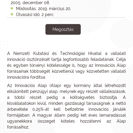
2005. december 08.
Módosítás: 2019. március 20.
Olvasási idő: 2 perc
Megosztás
A Nemzeti Kutatási és Technológiai Hivatal a vállalati
innováció ösztönzését tartja legfontosabb feladatának. Célja
és egyben törvényi kötelessége is, hogy az Innovációs Alap
forrásainak többségét közvetlenül vagy közvetetten vállalati
innovációra fordítsa.
Az Innovációs Alap (Alap) egy kormány által létrehozott
elkülönített pénzügyi alap, melynek egy részét vállalkozások,
a többi részét pedig a költségvetés biztosítja. A
kisvállalatokon kívül, minden gazdasági társaságnak a nettó
árbevétele 0,25%-át kell befizetnie innovációs járulék
formájában. A magyar állam pedig két éves lemaradással
ugyanekkora összeget köteles hozzátenni az Alap
forrásaihoz.