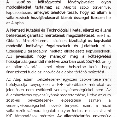
A 2006-os költségvetési törvényjavaslat olyan
módosításokat tartalmaz
az Alapról szóló törvénnyel
kapcsolatosan,
amelyek lehetővé teszik, hogy az állam a
vállalkozások hozzájárulásánál kisebb összeget fizessen
be
az Alapba.
A Nemzeti Kutatási és Technológiai Hivatal ellenzi az állami
befizetések garantált mértékének megszűntetését
, ezért az
Oktatási Minisztériummal közösen
bizottsági és képviselői
módosító indítványt fogalmaztunk és juttattunk el
a
tudásalapú társadalom mellett elkötelezett képviselőknek.
Azt
javasoljuk, hogy maradjon meg a költségvetési
hozzájárulás garantált mértéke, azonban csak 2007-től
, amíg
az államháztartás ismét olyan helyzetbe kerül, hogy
finanszírozni tudja az innovációs alapba történő befizetést.
Az Alap állami befizetésének egyszeri csökkentése nem
befolyásolja lényegesen a K+F ráfordítások mértékét és
jelentősen nem csökkenti versenyképességünket sem. Az
államháztartás egyensúlyának megteremtése, illetve az euró
2010-es bevezetésének elősegítése szintén a
versenyképességünket növelő tényező, ezért a hazai
vállalkozók számára legalább olyan fontos, mint az állami
K+F támogatások mértéke.
Az államháztartási egyensúly