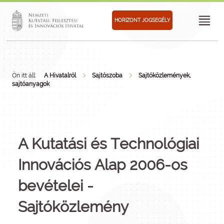
HORIZONT JOGSEGÉLY
Ön itt áll:
A Hivatalról
Sajtószoba
Sajtóközlemények,
sajtóanyagok
A Kutatási és Technológiai
Innovációs Alap 2006-os
bevételei -
Sajtóközlemény