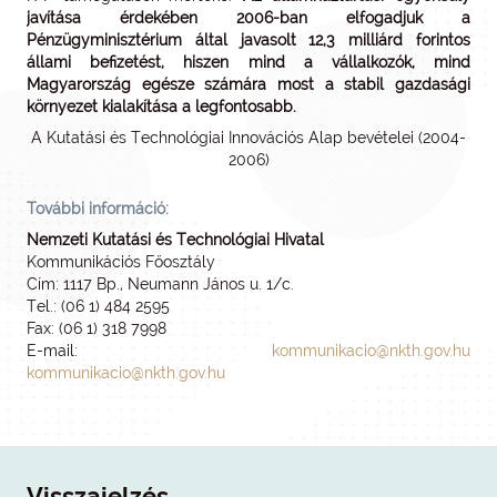
javítása érdekében 2006-ban elfogadjuk a
Pénzügyminisztérium által javasolt 12,3 milliárd forintos
állami befizetést, hiszen mind a vállalkozók, mind
Magyarország egésze számára most a stabil gazdasági
környezet kialakítása a legfontosabb.
A Kutatási és Technológiai Innovációs Alap bevételei (2004-
2006)
További információ:
Nemzeti Kutatási és Technológiai Hivatal
Kommunikációs Főosztály
Cím: 1117 Bp., Neumann János u. 1/c.
Tel.: (06 1) 484 2595
Fax: (06 1) 318 7998
E-mail:
kommunikacio@nkth.gov.hu
kommunikacio@nkth.gov.hu
Visszajelzés