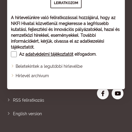
A hírlevelünkre való feliratkozással hozzájárul, hogy az
NKFI Hivatal közvetlenül megkeresse a legfrissebb
kutatási, fejlesztési és innovációs pályázatokkal, hazai és
nemzetközi hírekkel, eseményekkel. További
információkért, kérjük, olvassa el az
adatkezelési
tájékoztatót
.
Az
adatvédelmi tájékoztatót
elfogadom.
Beletekintek a legutóbbi hírlevélbe
Oldaltérkép
Hírlevél archívum
Nagyobb betű
RSS feliratkozás
English version