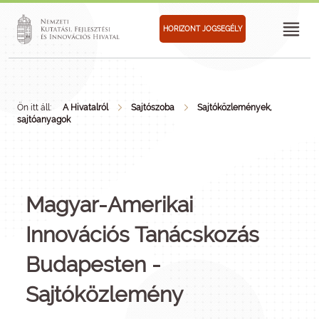
HORIZONT JOGSEGÉLY
Ön itt áll:
A Hivatalról
Sajtószoba
Sajtóközlemények,
sajtóanyagok
Magyar-Amerikai
Innovációs Tanácskozás
Budapesten -
Sajtóközlemény