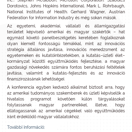
Inc.; Stephen McGibbon, Microsoft Corporation; Szabolcs
Dorotovics, Johns Hopkins International; Mark L. Rohrbaugh,
National Institutes of Health; Gerhard Wagner, Austrian
Federation for Information Industry és még sokan mások.
Az egyetemi, akadémiai, vállalati és államigazgatási
területet képviselő amerikai és magyar szakértők – hat
egymást követő panelbeszélgetés keretében foglalkoznak
olyan kiemelt fontosságú témákkal, mint az innovációs
stratégia általános javítása, innovációs menedzsment az
egyetemeken és kutatóintézetekben, a kutatás–üzleti élet–
kormányzat közötti együttműködés fejlesztése, a magyar
gazdasági növekedés számára fontos beruházási feltételek
javítása, valamint a kutatás-fejlesztés és az innováció
finanszírozásának lehetőségei.
A konferencia egyben kedvező alkalmat biztosít arra, hogy
az amerikai tudományos szakemberek és üzleti képviselők a
hivatalos programot követően külön tárgyalásokat
folytassanak magyar partnereikkel, illetve, hogy
ellátogassanak az amerikai cégekkel való együttműködés
iránt érdeklődő magyar vállalatokhoz.
További információ: