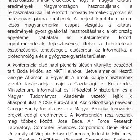
hasznosítása annak érdekében, hogy a magyar kutatási
eredmények Magyarországon hasznosuljanak, a
felhasználásukkal létrehozott innovatív termékek gyorsan és
hatékonyan piacra kerüljenek. A projekt keretében három
közös magyar-amerikai csapat vizsgálta a kutatási
eredmények gyors gyakorlati hasznosításának, a két ország
egyetemei, vállalatai és kutatóintézetei közötti
együttműködések fejlesztésének, illetve a befektetések
ösztönzésének lehetőségeit, elsősorban az informatika, a
biotechnológia és a gyógyszergyártás területén.
A konferencia első napi plenáris ülésén vitanyitó beszédet
tart Boda Miklós, az NKTH elnöke, illetve amerikai részről
George Atkinson, a Egyesült Államok külügyminiszterének
vezető tanácsadója, majd a Gazdasági és Közlekedési
Minisztérium, Informatikai és Hírközlési Minisztérium és a
Magyar Tudományos Akadémia vezetői fejtik ki
álláspontjukat. A CSIS Euro-Atlanti Akció Bizottsága nevében
George Handy foglalja össze a Magyar-Amerikai Innovációs
projekt eddigi eredményeit. A konferencián rész vesznek
még többek között: Jose Baca, Air Force Research
Laboratory, Computer Sciences Corporation; Gene Block,
University of Virginia; Edward Corcoran, Industrial Efficiency,