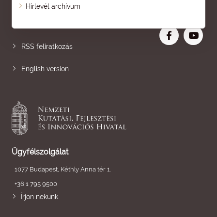
Oldaltérkép
Hírlevél archívum
Nagyobb betű
RSS feliratkozás
English version
Ügyfélszolgálat
1077 Budapest, Kéthly Anna tér 1.
+36 1 795 9500
Írjon nekünk