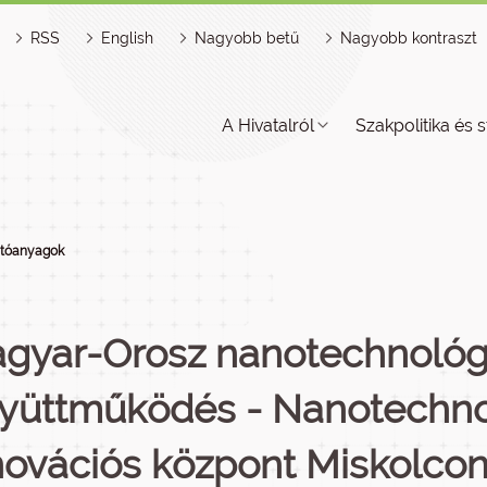
RSS
English
Nagyobb betű
Nagyobb kontraszt
A Hivatalról
Szakpolitika és s
jtóanyagok
gyar-Orosz nanotechnológ
yüttműködés - Nanotechno
novációs központ Miskolco