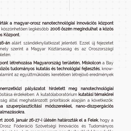
írták a magyar-orosz nanotechnológiai innovációs központ
k köszönhetően legkésőbb
2006 őszén megindulhat a közös
ós Központ.
16-án
aláírt szándéknyilatkozat jelenteti. Ezzel új fejezetet
, mely szerint a Magyar Köztársaság és az Oroszországi
letén.
pont létrehozása Magyarország területén, Miskolcon
a Bay
közös tudományos kutatás és technológiai fejlesztés
, know-
, valamint az együttműködés keretében létrejövő eredmények
emzetközi pályázatot hirdetett meg nanotechnológiai
ítása érdekében. A kutatólaboratórium
kutatási témakörei
ág által meghatározott prioritások alapján a következők:
ása szuperplaszticitási módszerekkel, nano-diszpergációs
kalmazásokra.
2006. január 26-27-i ülésén határozták el a Felek
, hogy a
 Orosz Föderáció Szövetségi Innovációs és Tudományos