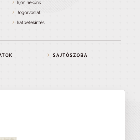
Írjon nekünk
Jogorvoslat
Iratbetekintés
ATOK
SAJTÓSZOBA