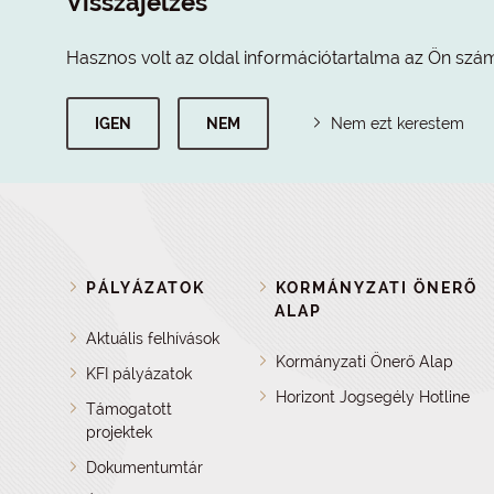
Visszajelzés
Hasznos volt az oldal információtartalma az Ön szá
IGEN
NEM
Nem ezt kerestem
PÁLYÁZATOK
KORMÁNYZATI ÖNERŐ
ALAP
Aktuális felhívások
Kormányzati Önerő Alap
KFI pályázatok
Horizont Jogsegély Hotline
Támogatott
projektek
Dokumentumtár