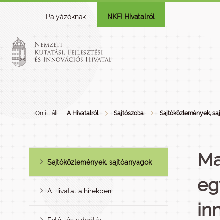
Pályázóknak
NKFI Hivatalról
Ön itt áll:
A Hivatalról
Sajtószoba
Sajtóközlemények, sa
Ma
Sajtóközlemények, sajtóanyagok
eg
A Hivatal a hírekben
in