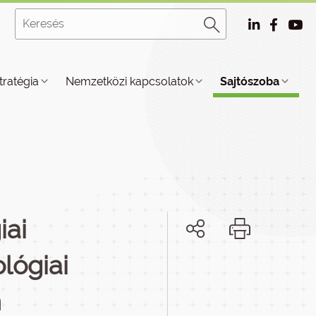
tratégia
Nemzetközi kapcsolatok
Sajtószoba
iai
lógiai
n