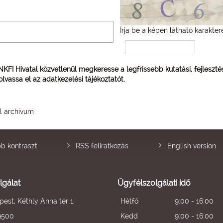
Írja be a képen látható karakter
 NKFI Hivatal közvetlenül megkeresse a legfrissebb kutatási, fejleszt
 olvassa el az
adatkezelési tájékoztatót
.
él archívum
b kontraszt
RSS feliratkozás
English version
lgálat
Ügyfélszolgálati idő
est, Kéthly Anna tér 1.
Hétfő
9:00 - 16:00
9500
Kedd
9:00 - 16:00