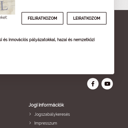
eket:
ési és innovációs pályázatokkal, hazai és nemzetközi
Jogi információk
Jogszabálykeresés
Impresszum