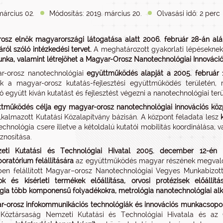
március 02.
Módosítás: 2019. március 20.
Olvasási idő: 2 perc
rosz elnök magyarországi látogatása alatt 2006. február 28-án alá
sáról szóló intézkedési tervet.
A meghatározott gyakorlati lépésekne
nka, valamint létrejöhet a Magyar-Orosz Nanotechnológiai Innováci
r-orosz nanotechnológiai
együttműködés alapját a 2005. február 
unk a magyar-orosz kutatás-fejlesztési együttműködés területén
ó együtt kíván kutatást és fejlesztést végezni a nanotechnológiai terü
tműködés célja egy magyar-orosz nanotechnológiai innovációs köz
lkalmazott Kutatási Közalapítvány bázisán. A központ feladata lesz
echnológia csere illetve a kétoldalú kutatói mobilitás koordinálása
znosítása.
eti Kutatási és Technológiai Hivatal 2005. december 12-én n
oratórium felállítására
az együttműködés magyar részének megvalós
en felállított Magyar–orosz Nanotechnológiai Vegyes Munkabizotts
k és kísérleti termékek előállítása, orvosi protézisek előállít
gia több komponensű folyadékokra, metrológia nanotechnológiai al
-orosz infokommunikációs technológiák és innovációs munkacsoport 
Köztársaság Nemzeti Kutatási és Technológiai Hivatala és az