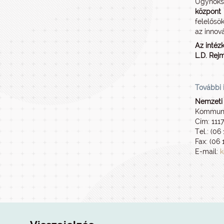
Ügynök
központ 
felelősö
az innov
Az intéz
L.D. Rej
További 
Nemzeti 
Kommuni
Cím: 111
Tel.: (06
Fax: (06 
E-mail:
k