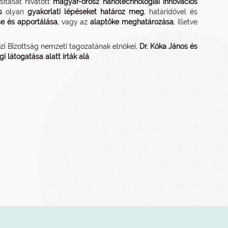
ítását hivatott
magyar-orosz nanotechnológiai innovációs
s
olyan
gyakorlati lépéseket határoz meg
, határidővel és
se és apportálása
, vagy az
alaptőke meghatározása
, illetve
 Bizottság nemzeti tagozatának elnökei,
Dr. Kóka János és
i látogatása alatt írták alá
.