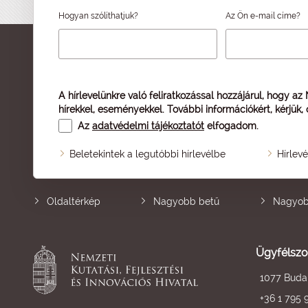
Hogyan szólíthatjuk?
Az Ön e-mail címe?
A hírlevelünkre való feliratkozással hozzájárul, hogy az
hírekkel, eseményekkel. További információkért, kérjük,
Az
adatvédelmi tájékoztatót
elfogadom.
Beletekintek a legutóbbi hírlevélbe
Hírlev
Oldaltérkép
Nagyobb betű
Nagyob
Ügyfélszo
1077 Budap
+36 1 795 