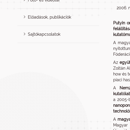
Fotó- és videótár
2006. 
Előadások, publikációk
Putyin o
felállítá
Sajtókapcsolatok
kutatómu
A magya
nyitott
Föderáci
Az
együt
Zoltán A
how és t
piaci has
A
Nemz
kutatólab
a 2005-b
nanoporo
technoló
A
magyar
Magyar 