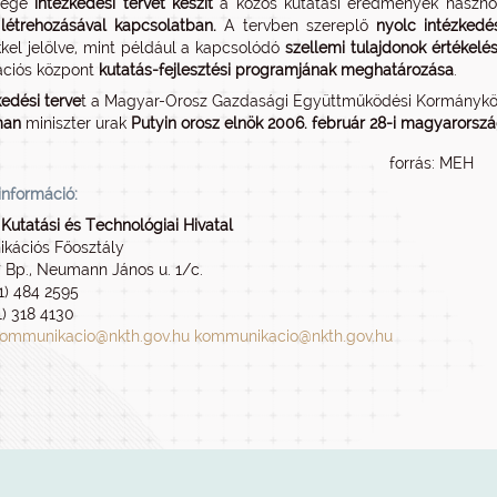
sége
intézkedési tervet készít
a közös kutatási eredmények hasznos
létrehozásával kapcsolatban.
A tervben szereplő
nyolc intézkedé
kkel jelölve, mint például a kapcsolódó
szellemi tulajdonok értékelé
ációs központ
kutatás-fejlesztési programjának meghatározása
.
kedési terve
t a Magyar-Orosz Gazdasági Együttműködési Kormányközi
man
miniszter urak
Putyin orosz elnök 2006. február 28-i magyarország
forrás: MEH
információ:
Kutatási és Technológiai Hivatal
kációs Főosztály
7 Bp., Neumann János u. 1/c.
 1) 484 2595
1) 318 4130
ommunikacio@nkth.gov.hu
kommunikacio@nkth.gov.hu