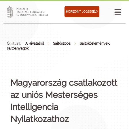
HORIZONT JOGSEGÉLY
Ön itt áll:
A Hivatalról
Sajtószoba
Sajtóközlemények,
sajtóanyagok
Magyarország csatlakozott
az uniós Mesterséges
Intelligencia
Nyilatkozathoz