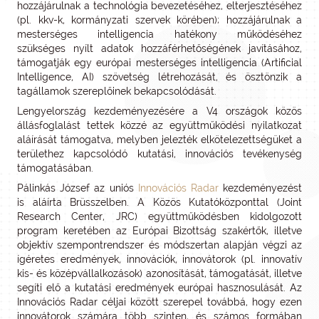
hozzájárulnak a technológia bevezetéséhez, elterjesztéséhez
(pl. kkv-k, kormányzati szervek körében); hozzájárulnak a
mesterséges intelligencia hatékony működéséhez
szükséges nyílt adatok hozzáférhetőségének javításához,
támogatják egy európai mesterséges intelligencia (Artificial
Intelligence, AI) szövetség létrehozását, és ösztönzik a
tagállamok szereplőinek bekapcsolódását.
Lengyelország kezdeményezésére a V4 országok közös
állásfoglalást tettek közzé az együttműködési nyilatkozat
aláírását támogatva, melyben jelezték elkötelezettségüket a
területhez kapcsolódó kutatási, innovációs tevékenység
támogatásában.
Pálinkás József az uniós
Innovációs Radar
kezdeményezést
is aláírta Brüsszelben. A Közös Kutatóközponttal (Joint
Research Center, JRC) együttműködésben kidolgozott
program keretében az Európai Bizottság szakértők, illetve
objektív szempontrendszer és módszertan alapján végzi az
ígéretes eredmények, innovációk, innovátorok (pl. innovatív
kis- és középvállalkozások) azonosítását, támogatását, illetve
segíti elő a kutatási eredmények európai hasznosulását. Az
Innovációs Radar céljai között szerepel továbbá, hogy ezen
innovátorok számára több szinten, és számos formában