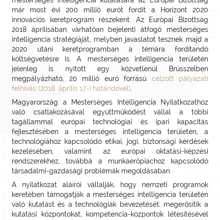
mesterséges intelligencia kutatására az Európai Bizottság
már most évi 200 millió eurót fordít a Horizont 2020
innovációs keretprogram részeként. Az Európai Bizottság
2018 áprilisában várhatóan bejelenti átfogó mesterséges
intelligencia stratégiáját, melyben javaslatot tesznek majd a
2020 utáni keretprogramban a témára fordítandó
költségvetésre is. A mesterséges intelligencia területén
jelenleg is nyitott egy közvetlenül Brüsszelben
megpályázható, 20 millió euró forrású
célzott pályázati
felhívás (2018. április 17-i határidővel)
.
Magyarország a Mesterséges Intelligencia Nyilatkozathoz
való csatlakozásával együttműködést vállal a többi
tagállammal európai technológiai és ipari kapacitás
fejlesztésében a mesterséges intelligencia területén, a
technológiához kapcsolódó etikai, jogi, biztonsági kérdések
kezelésében, valamint az európai oktatási-képzési
rendszerekhez, továbbá a munkaerőpiachoz kapcsolódó
társadalmi-gazdasági problémák megoldásában.
A nyilatkozat aláírói vállalják, hogy nemzeti programok
keretében támogatják a mesterséges intelligencia területén
való kutatást és a technológiák bevezetését; megerősítik a
kutatási központokat, kompetencia-központok létesítésével