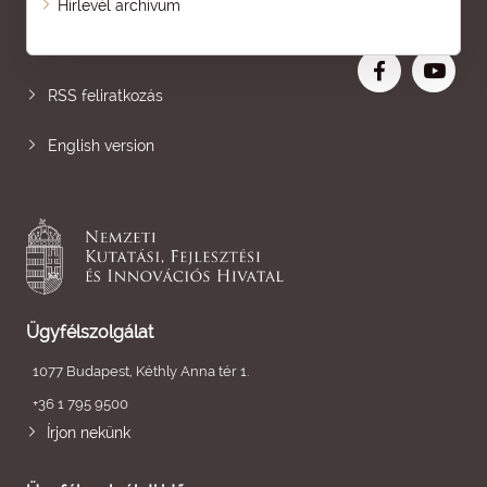
Hírlevél archívum
Nagyobb betű
RSS feliratkozás
English version
Ügyfélszolgálat
1077 Budapest, Kéthly Anna tér 1.
+36 1 795 9500
Írjon nekünk