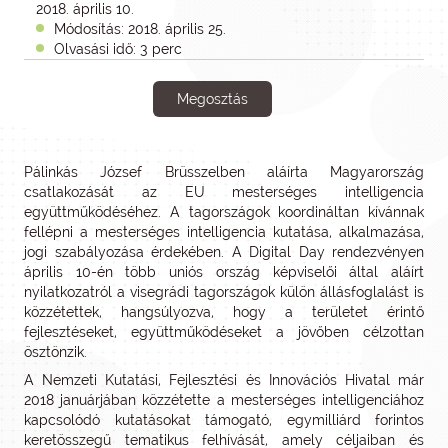
2018. április 10.
Módosítás: 2018. április 25.
Olvasási idő: 3 perc
Megosztás
Pálinkás József Brüsszelben aláírta Magyarország
csatlakozását az EU mesterséges intelligencia
együttműködéséhez. A tagországok koordináltan kívánnak
fellépni a mesterséges intelligencia kutatása, alkalmazása,
jogi szabályozása érdekében. A Digital Day rendezvényen
április 10-én több uniós ország képviselői által aláírt
nyilatkozatról a visegrádi tagországok külön állásfoglalást is
közzétettek, hangsúlyozva, hogy a területet érintő
fejlesztéseket, együttműködéseket a jövőben célzottan
ösztönzik.
A Nemzeti Kutatási, Fejlesztési és Innovációs Hivatal már
2018 januárjában közzétette a mesterséges intelligenciához
kapcsolódó kutatásokat támogató, egymilliárd forintos
keretösszegű tematikus felhívását, amely céljaiban és