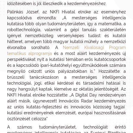
időzítésében is jól illeszkedik a kezdeményezéshez.
Pálinkás József, az NKFI Hivatal elnöke az eseményhez
kapcsolódva elmondta: „A mesterséges intelligencia
kutatása több olyan tudományterületen, így a matematika, a
robottechnológia, valamint a gépi tanulás szakterületén
igényel nemzetközileg versenyképes tudást és kutatói
hátteret, amelyen több magyar kutatói műhely a nemzetközi
élvonalba sorolható. A
Nemzeti Kiválósági Program
tematikus alprogramja
és a most aláírt kezdeményezés új
perspektívákat nyit a kutatási témában erős kutatócsoportok
és a kapcsolódó ipari-kutatóhelyi együttműködések számára
megnyíló célzott uniós pályázatokban is.” Hozzátette: a
brüsszeli tanácskozáson a mesterséges intelligencia
technológiai, jogi, etikai kérdései és társadalmi hatásai is
nagy hangsúlyt kaptak, kiemelve az oktatás jelentőségét. Az
NKFI Hivatal elnöke hozzátette: „A Digital Day rendezvényen
aláírt másik, úgynevezett Innovációs Radar kezdeményezés
az uniós kutatás-fejlesztési és innovációs közösség tagjai
kutatási eredményeinek elemzését, európai hasznosításának
ösztönzését célozza”
A számos tudományterületet, technológiát érintő