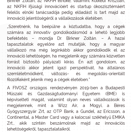
Birkner Zoltán, az NKFIH elnöke, valamint Kölkedi Krisztián,
az NKFIH ifjúsági innovációért és startup ökoszisztémáért
felelős elnöki tanácsadója pedig előadást is tart majd az
innováció jelentőségéről a vállalkozások életében.
„Szeretnénk, ha beépülne a köztudatba, hogy a cégek
számára az innovatív gondolkodásmód a lehető legjobb
befektetés – mondja Dr. Birkner Zoltán. – A hazai
tapasztalatok egyelőre azt mutatják, hogy a magyar
vállalkozó ma még leginkább akkor gondolkodik el az
innováció lehetőségén, ha megjelenik egy számára közvetlen
forrást biztosító pályázati kiírás. Én azt gondolom, az
innováció akkor jelent igazi perspektívát, ha általános
szemléletmódként, változás- és megoldás-orientált
filozófiaként jelenik meg a cégek életében.”
A FIVOSZ országos rendezvényén 2019-ben a Budapesti
Műszaki és Gazdaságtudományi Egyetem (BME) is
képviselteti magát, valamint olyan neves vállalkozások is
megjelennek, mint a Wizz Air, a Mogyi, a Béres
Gyógyszergyár Zrt, az OTP Bank, a Gundel, az Ericsson, a
Continental, a Master Card vagy a kalocsai székhelyű EMIKA
Zrt., akik szintén beszámolnak majd az innovációs
lehetőségekről, tapasztalataikról.