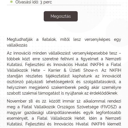
Olvasási idő: 3 perc
Megosztás
Megtudhatják a fiatalok, mitől lesz versenyképes egy
vállalkozás
Az innováció minden vállalkozást versenyképesebbé tesz –
többek közt erre szeretné felhívni a figyelmet a Nemzeti
Kutatási, Fejlesztési és Innovációs Hivatal (NKFIH) a Fiatal
Vállalkozók Hete – Karrier & Üzleti Show-n. Az NKFIH
standján részletes tájékoztatást kaphatunk az innovációt
ösztönző pályázati lehetőségekről és szolgáltatásokról, a
helyszínen megjelenő szakemberek pedig akár személyre
szabott szakmai támogatást is nyújtanak az érdeklődőknek.
November 18. és 22. között immár 12. alkalommal rendezi
meg a Fiatal Vállalkozók Országos Szövetsége (FIVOSZ) a
magyar gazdasági utánpótlásnevelés egyik legfontosabb
eseményét, a Fiatal Vállalkozók Hetét. Idén a Nemzeti
Kutatási, Fejlesztési és Innovációs Hivatal (NKFIH) kiemelt