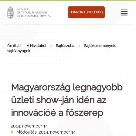
HORIZONT JOGSEGÉLY
Ön itt áll:
A Hivatalról
Sajtószoba
Sajtóközlemények,
sajtóanyagok
Magyarország legnagyobb
üzleti show-ján idén az
innovációé a főszerep
2019. november 14.
Módosítás: 2019. november 14.