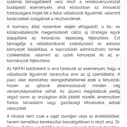
szakmai támogatóként vesz részt a rendezvénysorozat
budapesti eseményein, ahol elsősorban az innováció
fontosságára hívják fel a fiatal vállalkozók figyelmét, valamint
tanácsokkal szolgálnak a résztvevőknek.
A kormány által november elején elfogadott, a kis- és
középvállalkozók megerősítését célzó új stratégia egyik
alappillére az innovációs képesség fejlesztése. Ezt
támogatja a vállalkozóbarát szabályozási és adózási
környezet kialakítása, a kapcsolódó adminisztratív terhek
csökkentése, valamint az üzleti környezet és az e-
kormányzat fejlesztése.
Az NKFIH kiállítóként is arra törekszik az eseményen, hogy a
vállalkozók figyelmét ráirányítsa erre az új szemléletre. A
piaci siker eléréséhez elengedhetetlenek ezek a tényezők,
hiszen az újítások alkalmazásával minden cég
versenyképesebbé válhat. Az újszerű megoldások pedig
végső soron az országban élők jólétét növelik, amennyiben
fontos társadalmi vagy gazdasági kihívásokra adnak
válaszokat.
A Hivatal nem csak a saját standján várja az érdeklődőket,
hanem tematikus kerekasztal-beszélgetésen is részt vesz. Dr.