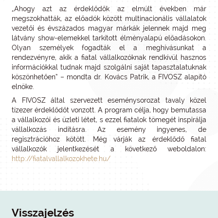
„Ahogy azt az érdeklődők az elmúlt években már
megszokhatták, az előadók között multinacionális vállalatok
vezetői és évszázados magyar márkák jelennek majd meg
látvány show-elemekkel tarkított élményalapú előadásokon.
Olyan személyek fogadták el a meghívásunkat a
rendezvényre, akik a fiatal vállalkozóknak rendkívül hasznos
információkkal tudnak majd szolgálni saját tapasztalatuknak
köszönhetően” – mondta dr. Kovács Patrik, a FIVOSZ alapító
elnöke.
A FIVOSZ által szervezett eseménysorozat tavaly közel
tízezer érdeklődőt vonzott. A program célja, hogy bemutassa
a vállalkozói és üzleti létet, s ezzel fiatalok tömegét inspirálja
vállalkozás indításra. Az esemény ingyenes, de
regisztrációhoz kötött. Még várják az érdeklődő fiatal
vállalkozók jelentkezését a következő weboldalon:
http://fiatalvallalkozokhete.hu/
Visszajelzés