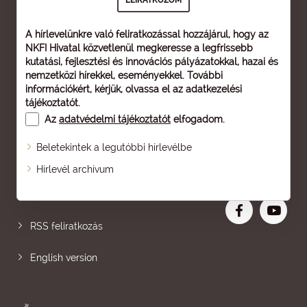
A hírlevelünkre való feliratkozással hozzájárul, hogy az
NKFI Hivatal közvetlenül megkeresse a legfrissebb
kutatási, fejlesztési és innovációs pályázatokkal, hazai és
nemzetközi hírekkel, eseményekkel. További
információkért, kérjük, olvassa el az
adatkezelési
tájékoztatót
.
Az
adatvédelmi tájékoztatót
elfogadom.
Beletekintek a legutóbbi hírlevélbe
Oldaltérkép
Hírlevél archívum
Nagyobb betű
RSS feliratkozás
English version