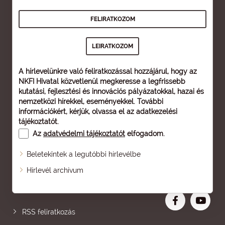
A hírlevelünkre való feliratkozással hozzájárul, hogy az
NKFI Hivatal közvetlenül megkeresse a legfrissebb
kutatási, fejlesztési és innovációs pályázatokkal, hazai és
nemzetközi hírekkel, eseményekkel. További
információkért, kérjük, olvassa el az
adatkezelési
tájékoztatót
.
Az
adatvédelmi tájékoztatót
elfogadom.
Beletekintek a legutóbbi hírlevélbe
Oldaltérkép
Hírlevél archívum
Nagyobb betű
RSS feliratkozás