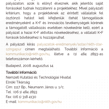
pályázaton; azok is előnyt élveznek, akik jelentős saját
forrásokat tudnak hozzátenni a projektekhez. Mivel pályázati
kritérium, hogy a projekteknek az érintett vállalatok fel
ösztönző hatást kell kifejteniük (tehát támogatások
eredményeként a K+F és innovációs tevékenységek körének
a támogatott vállalkozás esetében növekednie kell), ezért a
pályázat a hazai K+F aktivitás növekedéséhez, a vállalati K+F
források bővítéséhez is hozzájárulhat.
A pályázati kiírás
palyazatok-eredmenyek/astar/nkth-star-
szingapur
címen megtalálható. További információ a
kommunikacio@nkth.gov.hu
, illetve a (1) 484 2893-as
telefonszámon kérhető.
Budapest, 2008. augusztus 14.
További információ:
Nemzeti Kutatási és Technológiai Hivatal
Elnöki Tikárság
Cím: 1117 Bp., Neumann János u. 1/c.
Tel.: (06 1) 484 2893
Fax: (06 1) 318 4130
E-mail:
kommunikacio@nkth.gov.hu