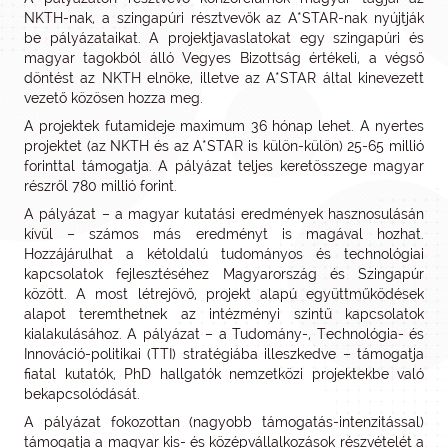
NKTH-nak, a szingapúri résztvevők az A*STAR-nak nyújtják
be pályázataikat. A projektjavaslatokat egy szingapúri és
magyar tagokból álló Vegyes Bizottság értékeli, a végső
döntést az NKTH elnöke, illetve az A*STAR által kinevezett
vezető közösen hozza meg.
A projektek futamideje maximum 36 hónap lehet. A nyertes
projektet (az NKTH és az A*STAR is külön-külön) 25-65 millió
forinttal támogatja. A pályázat teljes keretösszege magyar
részről 780 millió forint.
A pályázat – a magyar kutatási eredmények hasznosulásán
kívül – számos más eredményt is magával hozhat.
Hozzájárulhat a kétoldalú tudományos és technológiai
kapcsolatok fejlesztéséhez Magyarország és Szingapúr
között. A most létrejövő, projekt alapú együttműködések
alapot teremthetnek az intézményi szintű kapcsolatok
kialakulásához. A pályázat – a Tudomány-, Technológia- és
Innováció-politikai (TTI) stratégiába illeszkedve – támogatja
fiatal kutatók, PhD hallgatók nemzetközi projektekbe való
bekapcsolódását.
A pályázat fokozottan (nagyobb támogatás-intenzitással)
támogatja a magyar kis- és középvállalkozások részvételét a