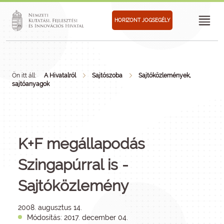
HORIZONT JOGSEGÉLY
Ön itt áll:
A Hivatalról
Sajtószoba
Sajtóközlemények,
sajtóanyagok
K+F megállapodás
Szingapúrral is -
Sajtóközlemény
2008. augusztus 14.
Módosítás: 2017. december 04.