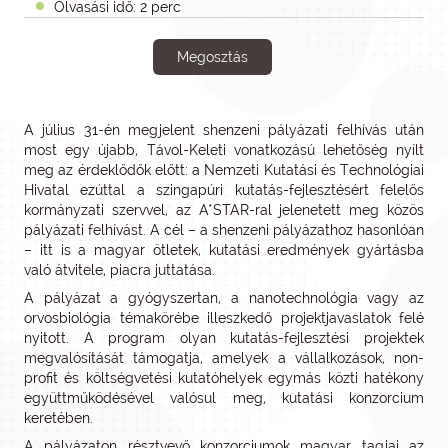
Olvasási idő: 2 perc
Megosztás
A július 31-én megjelent shenzeni pályázati felhívás után
most egy újabb, Távol-Keleti vonatkozású lehetőség nyílt
meg az érdeklődők előtt: a Nemzeti Kutatási és Technológiai
Hivatal ezúttal a szingapúri kutatás-fejlesztésért felelős
kormányzati szervvel, az A*STAR-ral jelenetett meg közös
pályázati felhívást. A cél – a shenzeni pályázathoz hasonlóan
– itt is a magyar ötletek, kutatási eredmények gyártásba
való átvitele, piacra juttatása.
A pályázat a gyógyszertan, a nanotechnológia vagy az
orvosbiológia témakörébe illeszkedő projektjavaslatok felé
nyitott. A program olyan kutatás-fejlesztési projektek
megvalósítását támogatja, amelyek a vállalkozások, non-
profit és költségvetési kutatóhelyek egymás közti hatékony
együttműködésével valósul meg, kutatási konzorcium
keretében.
A pályázaton résztvevő konzorciumok magyar tagjai az