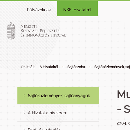
Pályázóknak
NKFI Hivatalról
Ön itt áll:
A Hivatalról
Sajtószoba
Sajtóközlemények, sa
Mu
Sajtóközlemények, sajtóanyagok
- 
A Hivatal a hírekben
2004. 