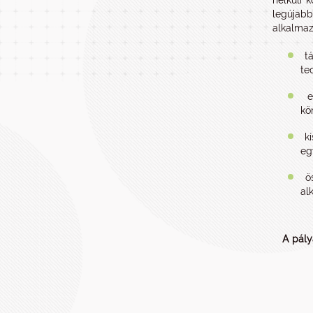
nélküli 
legújabb
alkalmaz
t
te
e
kö
k
eg
ö
al
A pály