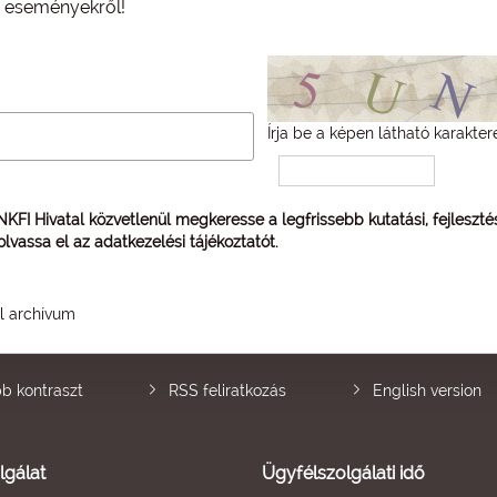
és eseményekről!
Írja be a képen látható karakter
 NKFI Hivatal közvetlenül megkeresse a legfrissebb kutatási, fejleszt
 olvassa el az
adatkezelési tájékoztatót
.
él archívum
b kontraszt
RSS feliratkozás
English version
lgálat
Ügyfélszolgálati idő