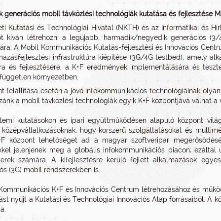
 generációs mobil távközlési technológiák kutatása és fejlesztése
i Kutatási és Technológiai Hivatal (NKTH) és az Informatikai és Hír
t kíván létrehozni a legújabb, harmadik/negyedik generációs (3
tára. A Mobil Kommunikációs Kutatás-fejlesztési és Innovációs Centru
mazásfejlesztési infrastruktúra kiépítése (3G/4G testbed), amely a
ra és fejlesztésére, a K+F eredmények implementálására és tesztel
 független környezetben.
t felállítása esetén a jövő infokommunikációs technológiáinak olyan
zánk a mobil távközlési technológiák egyik K+F központjává válhat a 
emi kutatásokon és ipari együttműködésen alapuló központ világszí
 középvállalkozásoknak, hogy korszerű szolgáltatásokat és multimé
+F központ lehetőséget ad a magyar szoftveripar megerősödésér
kel jelenjenek meg a globális infokommunikációs piacon; ezáltal 
erek számára. A kifejlesztésre kerülő fejlett alkalmazások egy
ós (3G) mobil rendszerekben is.
Kommunikációs K+F és Innovációs Centrum létrehozásához és működ
st nyújt a Kutatási és Technológiai Innovációs Alap forrásaiból. A k
a.