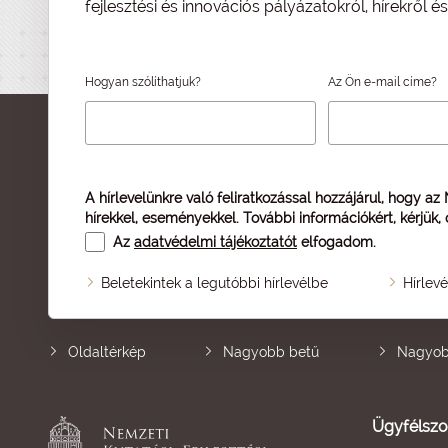
fejlesztési és innovációs pályázatokról, hírekről 
Hogyan szólíthatjuk?
Az Ön e-mail címe?
A hírlevelünkre való feliratkozással hozzájárul, hogy az
hírekkel, eseményekkel. További információkért, kérjük,
Az
adatvédelmi tájékoztatót
elfogadom.
Beletekintek a legutóbbi hírlevélbe
Hírlev
Oldaltérkép
Nagyobb betű
Nagyob
Ügyfélszo