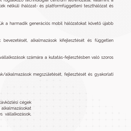
l foglalkozó technológiai centrum létrehozása, valamint a
ék nélküli (hálózat- és platformfüggetlen) teszthálózat és
k a harmadik generációs mobil hálózatokat követő újabb
 bevezetését, alkalmazások kifejlesztését és független
pvállalkozások számára a kutatás-fejlesztésben való szoros
/alkalmazások megszületését, fejlesztését és gyakorlati
távközlési cégek
l alkalmazásokat
s vállalkozások,