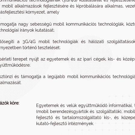
kommunikációs technológiáinak (3G/4G) kutatásával és fejlesztéséve
 mobil alkalmazások fejlesztésére és kipróbálására alkalmas, vezet
ásfejlesztési környezet, amely
ámogatja nagy sebességű mobil kommunikációs technológiák, köztü
chnológiai irányok kutatását;
lősegíti a 3G/4G mobil technológiák és hálózati szolgáltatások
rnyezetben történő tesztelését;
ísérleti terepet nyújt az egyetemek és az ipari cégek, kis- és közé
yüttműködésre;
sztönzi és támogatja a legújabb mobil kommunikációs technológiák
kalmazását.
ázók köre:
Egyetemek és velük együttműködő informatikai, 
(mobil berendezésgyártók és szolgáltatók), mobi
fejlesztő és tartalomszolgáltató kis-, és közepe
kutató-fejlesztő intézmények.