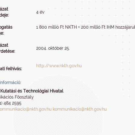
ázat
4 év
deje:
ogatás
1 800 millió Ft NKTH + 200 millió Ft IHM hozzájárul
e:
ázat
2004. október 25.
detése:
http://www.nkth.gov.hu
ti felhívás:
információ:
Kutatási és Technológiai Hivatal
kációs Főosztály
 1) 484 2595
ommunikacio@nkth.gov.hu
kommunikacio@nkth.gov.hu