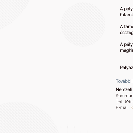
A pály
futami
A tám
összeg
A pály
meghir
Pályáza
További 
Nemzeti 
Kommuni
Tel.: (06
E-mail:
k