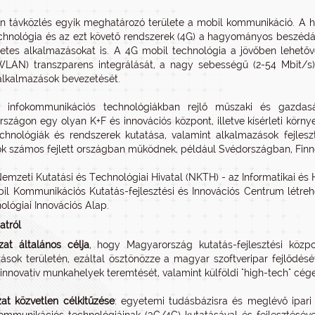
 távközlés egyik meghatározó területe a mobil kommunikáció. A ha
chnológia és az ezt követő rendszerek (4G) a hagyományos beszédát
netes alkalmazásokat is. A 4G mobil technológia a jövőben lehető
AN) transzparens integrálását, a nagy sebességű (2-54 Mbit/s) 
alkalmazások bevezetését.
 infokommunikációs technológiákban rejlő műszaki és gazdasá
szágon egy olyan K+F és innovációs központ, illetve kísérleti körn
chnológiák és rendszerek kutatása, valamint alkalmazások fejleszt
k számos fejlett országban működnek, például Svédországban, Finn
Nemzeti Kutatási és Technológiai Hivatal (NKTH) - az Informatikai és 
l Kommunikációs Kutatás-fejlesztési és Innovációs Centrum létre
ológiai Innovációs Alap.
atról
at általános célja
, hogy Magyarország kutatás-fejlesztési közp
ások területén, ezáltal ösztönözze a magyar szoftveripar fejlődését
innovatív munkahelyek teremtését, valamint külföldi "high-tech" cég
at közvetlen célkitűzése
: egyetemi tudásbázisra és meglévő ipari 