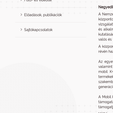
Fotó- és videótár
Negyedik
A Nemzet
Előadások, publikációk
központo
vizsgála
és alkal
Sajtókapcsolatok
kutatásá
valós és
A közpon
révén ha
Az egyet
valamint
mobil K
termékek
szakemb
generáci
A Mobil 
támogatá
támogatj