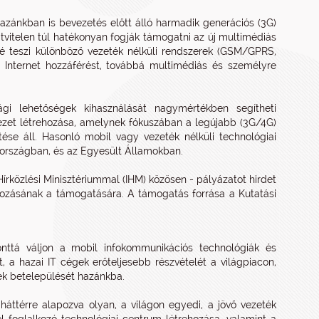
zánkban is bevezetés előtt álló harmadik generációs (3G)
vitelen túl hatékonyan fogják támogatni az új multimédiás
vé teszi különböző vezeték nélküli rendszerek (GSM/GPRS,
Internet hozzáférést, továbbá multimédiás és személyre
gi lehetőségek kihasználását nagymértékben segítheti
yezet létrehozása, amelynek fókuszában a legújabb (3G/4G)
ése áll. Hasonló mobil vagy vezeték nélküli technológiai
országban, és az Egyesült Államokban.
Hírközlési Minisztériummal (IHM) közösen - pályázatot hirdet
hozásának a támogatására. A támogatás forrása a Kutatási
onttá váljon a mobil infokommunikációs technológiák és
, a hazai IT cégek erőteljesebb részvételét a világpiacon,
ek betelepülését hazánkba.
háttérre alapozva olyan, a világon egyedi, a jövő vezeték