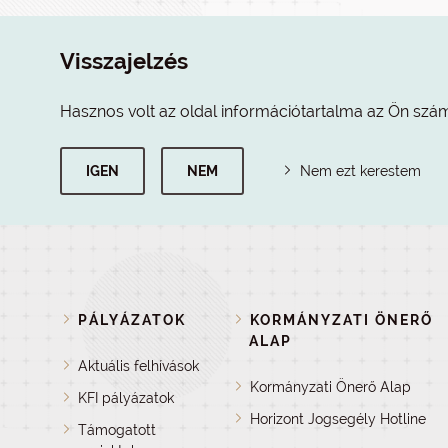
Visszajelzés
Hasznos volt az oldal információtartalma az Ön szá
IGEN
NEM
Nem ezt kerestem
PÁLYÁZATOK
KORMÁNYZATI ÖNERŐ
ALAP
Aktuális felhívások
Kormányzati Önerő Alap
KFI pályázatok
Horizont Jogsegély Hotline
Támogatott