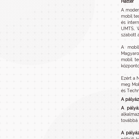
Háttér
A modern
mobil te
és inter
UMTS, WL
szabott 
A mobil
Magyaror
mobil te
központo
Ezért a 
meg Mobi
és Techn
A pályáz
A pályáz
alkalmaz
továbbá 
A pályáz