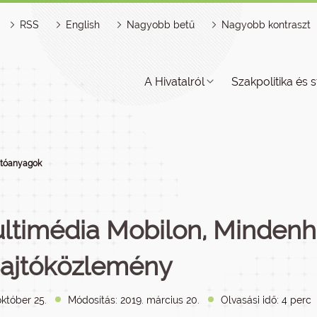
RSS
English
Nagyobb betű
Nagyobb kontraszt
A Hivatalról
Szakpolitika és s
jtóanyagok
ltimédia Mobilon, Mindenh
Sajtóközlemény
október 25.
Módosítás: 2019. március 20.
Olvasási idő: 4 perc