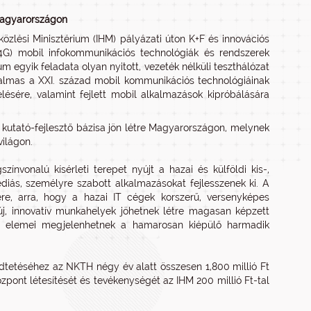
 Magyarországon
közlési Minisztérium (IHM) pályázati úton K+F és innovációs
/4G) mobil infokommunikációs technológiák és rendszerek
m egyik feladata olyan nyitott, vezeték nélküli teszthálózat
lkalmas a XXI. század mobil kommunikációs technológiáinak
ésére, valamint fejlett mobil alkalmazások kipróbálására
 kutató-fejlesztő bázisa jön létre Magyarországon, melynek
világon.
nvonalú kísérleti terepet nyújt a hazai és külföldi kis-,
diás, személyre szabott alkalmazásokat fejlesszenek ki. A
e, arra, hogy a hazai IT cégek korszerű, versenyképes
új, innovatív munkahelyek jöhetnek létre magasan képzett
es elemei megjelenhetnek a hamarosan kiépülő harmadik
tetéséhez az NKTH négy év alatt összesen 1,800 millió Ft
özpont létesítését és tevékenységét az IHM 200 millió Ft-tal