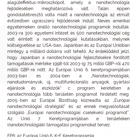
alagúteffektus-mikroszkópot, amely a nanotechnológia
fejlődésében meghatározóvá vált. Talán éppen
gondolatébresztő volta miatt a nanotechnológia az elmúlt
évtizedben ugrásszerű fejlődésnek indult. Neves amerikai
egyetemeken önálló nanotechnológiai programok indultak.
2003-ra 300 egyetemi intézet és 500 nanotechnológiai cég
volt érintett a nanotechnológiai kutatásokban, melynek
költségvetése az USA-ban, Japánban és az Európai Unióban
mintegy 4 milliárd dollárra volt tehető. Az érdeklődést jelzi,
hogy Japánban a nanotechnológiai fejlesztésekre fordított
támogatások mértéke 1998-tól 2003-ig 75 millió GBP-ről 470
millió GBP-re nőtt. Az Európai Unió 6. keretprogramjában
2003-ban és 2004-ben a „Nanotechnológiák,
nanotudományok, új, multifunkcionális anyagok, gyártási
eljárások és eszközök” c. program keretében a
nanotechnológia több területén programot hirdetett meg.
2005.-ben az Európai Bizottság közreadta az „Európai
nanotechnológiai stratégiát” és az ennek megvalósítását
szolgáló „Európai nanotechnológiai cselekvési programot”.
Az Unió 7. Keretprogramjában e területeken
(nanotechnológiák) támogatási programokat tervez.
FP6: az Európai Unió 6. K+F Keretprogramja