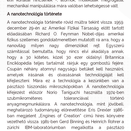
elvi korlátai nincsenek -, atomok, molekulák megfogása,
mechanikai manipulálása mára valóban lehetségessé vált.
A nanotechnológia története
A nanotechnológia története rövid múltra tekint vissza. 1959.
december 29-én az Amerikai Fizikai Társaság előtt tartott
előadásában Richard O. Feynman Nobel-díjas amerikai
fizikus szellemes gondolatmenetben mutatott rá arra, hogy a
nanovilág milyen nagy dimenziókat rejt. Egyszerű
számítással bemutatta, hogy nincs elvi akadálya annak,
hogy a 30 kötetes, közel 30 ezer oldalnyi Britannica
Enciklopédia teljes tartalmát ráírjuk egy gombostű fejére.
Csupán néhány atomnyi nagyságú betűket kell használni,
amelyek írásának és olvasásának technológiáját kell
kifejleszteni. Mára ez a technológia a kezünkben van a
pásztázó tűszondás mikroszkópokban. A nanotechnológia
kifejezést először Norio Taniguchi használta 1974-ben
szubmikrométeres toleranciával történő
anyagmegmunkálásra. A nanotechnológia, mint jövőbeli,
meghatározó tudományág előrevetítése Eris Drexler 1986-
ban megjelent „Engines of Creation” című híres könyvére
vezethető vissza. 1981-ben Gerd Binning és Heinrich Rohrer a
zürichi IBM-laboratóriumban megalkotta a pásztázó