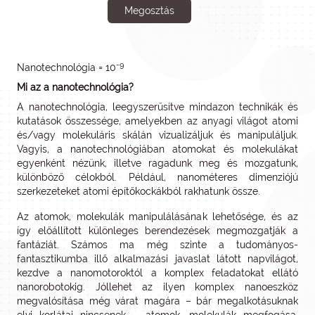
Megosztás
-9
Nanotechnológia = 10
Mi az a nanotechnológia?
A nanotechnológia, leegyszerűsítve mindazon technikák és
kutatások összessége, amelyekben az anyagi világot atomi
és/vagy molekuláris skálán vizualizáljuk és manipuláljuk.
Vagyis, a nanotechnológiában atomokat és molekulákat
egyenként nézünk, illetve ragadunk meg és mozgatunk,
különböző célokból. Például, nanométeres dimenziójú
szerkezeteket atomi építőkockákból rakhatunk össze.
Az atomok, molekulák manipulálásának lehetősége, és az
így előállított különleges berendezések megmozgatják a
fantáziát. Számos ma még szinte a tudományos-
fantasztikumba illő alkalmazási javaslat látott napvilágot,
kezdve a nanomotoroktól a komplex feladatokat ellátó
nanorobotokig. Jóllehet az ilyen komplex nanoeszköz
megvalósítása még várat magára – bár megalkotásuknak