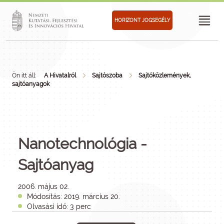
HORIZONT JOGSEGÉLY
Ön itt áll:
A Hivatalról
Sajtószoba
Sajtóközlemények,
sajtóanyagok
Nanotechnológia -
Sajtóanyag
2006. május 02.
Módosítás: 2019. március 20.
Olvasási idő: 3 perc